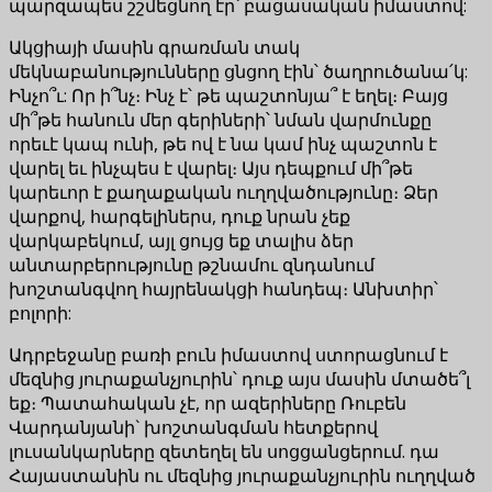
պարզապես շշմեցնող էր՝ բացասական իմաստով:
Ակցիայի մասին գրառման տակ
մեկնաբանությունները ցնցող էին՝ ծաղրուծանա՛կ:
Ինչո՞ւ: Որ ի՞նչ։ Ինչ է՝ թե պաշտոնյա՞ է եղել։ Բայց
մի՞թե հանուն մեր գերիների՝ նման վարմունքը
որեւէ կապ ունի, թե ով է նա կամ ինչ պաշտոն է
վարել եւ ինչպես է վարել։ Այս դեպքում մի՞թե
կարեւոր է քաղաքական ուղղվածությունը։ Ձեր
վարքով, հարգելիներս, դուք նրան չեք
վարկաբեկում, այլ ցույց եք տալիս ձեր
անտարբերությունը թշնամու զնդանում
խոշտանգվող հայրենակցի հանդեպ։ Անխտիր՝
բոլորի:
Ադրբեջանը բառի բուն իմաստով ստորացնում է
մեզնից յուրաքանչյուրին՝ դուք այս մասին մտածե՞լ
եք։ Պատահական չէ, որ ազերիները Ռուբեն
Վարդանյանի` խոշտանգման հետքերով
լուսանկարները զետեղել են սոցցանցերում. դա
Հայաստանին ու մեզնից յուրաքանչյուրին ուղղված