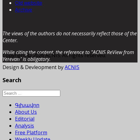
Old website
Archive
The views of the authors do not necessarily reflect those of the
Center.
While citing the content, the reference to "ACNIS ReView from
Copyright © 2026 ACNIS. All rights reserved.
Yerevan” is obligatory.
Design & Devleopment by
ACNIS
Search
Գլխավոր
About Us
Editorial
Analysis
Free Platform
Weekly Update