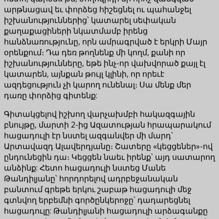
արթնացավ եւ փորձեց հիշեցնել ու պահանջել
իշխանություններից՝ կատարել սեփական
քաղաքացիների նկատմամբ իրենց
հանձնառությունը, որն ամրագրված է երկրի Մայր
օրենքում։ Դա դեռ թողնենք մի կողմ, քանի որ
իշխանությունները, եթե ինչ-որ վախվորած քայլ էլ
կատարեն, այնքան թույլ կլինի, որ որեւէ
ազդեցություն չի կարող ունենալ։ Սա մենք մեր
դառը փորձից գիտենք:
Գիտակցելով իշխող վարչախմբի հակազգային
բնույթը, մարտի 2-ից Ազատության հրապարակում
հացադուլի էր նստել ազգանվեր մի մարդ՝
Արտավազդ Ալավերդյանը։ Շատերը «կեցցեներ»-ով
ընդունեցին դա։ Կեցցեն նաեւ իրենք՝ այդ սատարող
անձինք: Հետո հացադուլի նստեց Մանե
Թանդիլյանը՝ հորդորելով ադրբեջանական
բանտում գրեթե երկու շաբաթ հացադուլի մեջ
գտնվող երբեմնի գործընկերոջը՝ դադարեցնել
հացադուլը: Թանդիլյանի հացադուլի արձագանքը