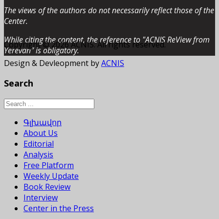
The views of the authors do not necessarily reflect those of the
Center.
While citing the content, the reference to "ACNIS ReView from
Copyright © 2026 ACNIS. All rights reserved.
Yerevan” is obligatory.
Design & Devleopment by
ACNIS
Search
Գլխավոր
About Us
Editorial
Analysis
Free Platform
Weekly Update
Book Review
Interview
Center in the Press