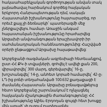
հակաահաբեկչական գործողության անվան տակ
լայնածավալ հարձակում գործեց հայկական
երկրորդ Հանրապետության դեմ, սակայն
Հայաստանի իշխանությունը հայտարարեց, որ
որեւէ քայլ չի ձեռնարկի՝ պատերազմի մեջ
չներքաշվելու համար։ Առաջին անգամ
հայաստանյան իշխանությունը հրաժարվեց
Արցախի անվտանգության երաշխավորի իր
սահմանադրական հանձնառությունից: Հաշվված
օրերի ընթացքում Արցախը հայաթափվեց:
Ադրբեջանի ռազմական ագրեսիայի հետեւանքով,
ըստ ՀՀ ՔԿ-ի տվյալների, զոհվել է ավելի քան 200,
վիրավորվել՝ 300 մարդ, գերեվարվել՝ 16-ը,
խոշտանգվել՝ 14-ը, անհետ կորած համարվել՝ 42-ը։
ԼՂ-ից բռնի տեղահանված 100.632 քաղաքացի է
ժամանել Հայաստան։ Արցախը բռնազավթելուց
հետո Ադրբեջանը շարունակում է ոչնչացնել
հայկական մշակութային ժառանգությունը: ՀՀ
իշխանությունը Ալիեւ-Էրդողան զույգի հետ խոսքը
մեկ արած՝ չի ուզում բարձրացնել