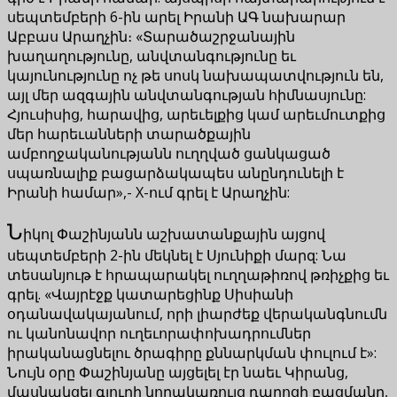
սեպտեմբերի 6-ին արել Իրանի ԱԳ նախարար
Աբբաս Արաղչին։ «Տարածաշրջանային
խաղաղությունը, անվտանգությունը եւ
կայունությունը ոչ թե սոսկ նախապատվություն են,
այլ մեր ազգային անվտանգության հիմնասյունը:
Հյուսիսից, հարավից, արեւելքից կամ արեւմուտքից
մեր հարեւանների տարածքային
ամբողջականությանն ուղղված ցանկացած
սպառնալիք բացարձակապես անընդունելի է
Իրանի համար»,- X-ում գրել է Արաղչին:
Ն
իկոլ Փաշինյանն աշխատանքային այցով
սեպտեմբերի 2-ին մեկնել է Սյունիքի մարզ: Նա
տեսանյութ է հրապարակել ուղղաթիռով թռիչքից եւ
գրել. «Վայրէջք կատարեցինք Սիսիանի
օդանավակայանում, որի լիարժեք վերականգնումն
ու կանոնավոր ուղեւորափոխադրումներ
իրականացնելու ծրագիրը քննարկման փուլում է»:
Նույն օրը Փաշինյանը այցելել էր նաեւ Կիրանց,
մասնակցել գյուղի նորակառույց դպրոցի բացմանը,