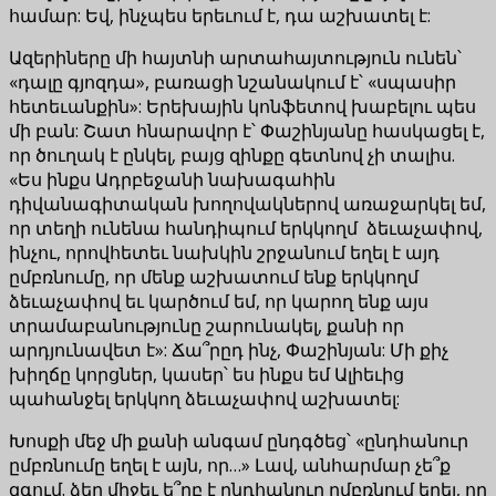
համար: Եվ, ինչպես երեւում է, դա աշխատել է:
Ազերիները մի հայտնի արտահայտություն ունեն՝
«դալը գյոզդա», բառացի նշանակում է՝ «սպասիր
հետեւանքին»: Երեխային կոնֆետով խաբելու պես
մի բան: Շատ հնարավոր է՝ Փաշինյանը հասկացել է,
որ ծուղակ է ընկել, բայց զինքը գետնով չի տալիս.
«Ես ինքս Ադրբեջանի նախագահին
դիվանագիտական խողովակներով առաջարկել եմ,
որ տեղի ունենա հանդիպում երկկողմ ձեւաչափով,
ինչու, որովհետեւ նախկին շրջանում եղել է այդ
ըմբռնումը, որ մենք աշխատում ենք երկկողմ
ձեւաչափով եւ կարծում եմ, որ կարող ենք այս
տրամաբանությունը շարունակել, քանի որ
արդյունավետ է»: Ճա՞րըդ ինչ, Փաշինյան: Մի քիչ
խիղճը կորցներ, կասեր՝ ես ինքս եմ Ալիեւից
պահանջել երկկող ձեւաչափով աշխատել:
Խոսքի մեջ մի քանի անգամ ընդգծեց՝ «ընդհանուր
ըմբռնումը եղել է այն, որ…» Լավ, անհարմար չե՞ք
զգում. ձեր միջեւ ե՞րբ է ընդհանուր ըմբռնում եղել, որ