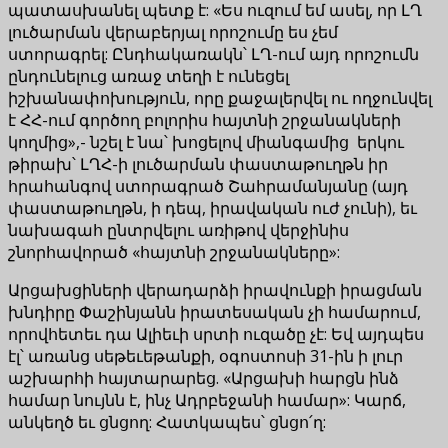
պատասխանել պետք է: «Ես ուզում եմ ասել, որ ԼՂ
լուծարման վերաբերյալ որոշումը ես չեմ
ստորագրել: Ընդհակառակն՝ ԼՂ-ում այդ որոշումն
ընդունելուց առաջ տեղի է ունեցել
իշխանափոխություն, որը քաջալերվել ու ողջունվել
է ՀՀ-ում գործող բոլորիս հայտնի շրջանակների
կողմից»,- նշել է նա՝ խոցելով միանգամից երկու
թիրախ՝ ԼՂՀ-ի լուծարման փաստաթուղթն իր
հրահանգով ստորագրած Շահրամանյանը (այդ
փաստաթուղթն, ի դեպ, իրավական ուժ չունի), եւ
նախագահ ընտրվելու առիթով վերջինիս
շնորհավորած «հայտնի շրջանակները»:
Արցախցիների վերադարձի իրավունքի իրացման
խնդիրը Փաշինյանն իրատեսական չի համարում,
որովհետեւ դա Ալիեւի սրտի ուզածը չէ: Եվ այդպես
էլ՝ առանց սեթեւեթանքի, օգոստոսի 31-ին ի լուր
աշխարհի հայտարարեց. «Արցախի հարցն ինձ
համար նույնն է, ինչ Ադրբեջանի համար»: Կարճ,
անկեղծ եւ ցնցող: Հատկապես՝ ցնցո՛ղ: