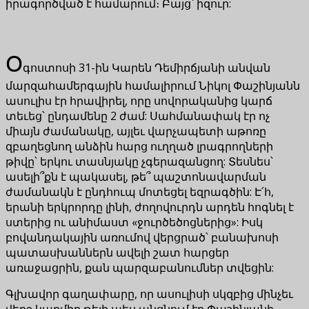
իրագործված է համարում։ Բայց՝ իզուր:
Օ
գոստոսի 31-ին Կարեն Դեմիրճյանի անվան
մարզահամերգային համալիրում Նիկոլ Փաշինյանն
ասուլիս էր հրավիրել, որը սովորականից կարճ
տեւեց՝ ընդամենը 2 ժամ: Սահմանափակ էր ոչ
միայն ժամանակը, այլեւ վարչապետի աթոռը
զբաղեցնող անձին հարց ուղղած լրագրողների
թիվը՝ երկու տասնյակը չգերազանցող: Տեսնես՝
ասելի՞քն է պակասել, թե՞ պաշտոնավարման
ժամանակն է ընդհուպ մոտեցել եզրագծին: Է՛հ,
երանի երկրորդը լինի, ժողովուրդն արդեն հոգնել է
ստերից ու անիմաստ «ջուրծեծոցներից»: Իսկ
բովանդակային առումով վերցրած՝ բանախոսի
պատասխաններն ավելի շատ հարցեր
առաջացրին, քան պարզաբանումներ տվեցին:
Գլխավոր գաղափարը, որ ասուլիսի սկզբից մինչեւ
վերջ կարմիր թելի պես անցնում էր Փաշինյանի