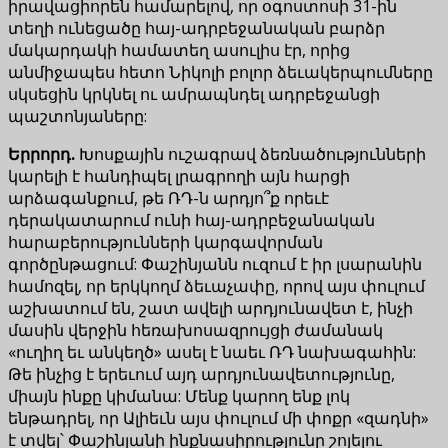
իրավացիորեն համարելով, որ օգոստոսի 31-ին
տեղի ունեցածը հայ-ադրբեջանական բարձր
մակարդակի համատեղ ասուլիս էր, որից
անմիջապես հետո Նիկոլի բոլոր ձեւակերպումները
սկսեցին կրկնել ու ամրապնդել ադրբեջանցի
պաշտոնյաները:
Երրորդ.
Խոսքային ուշագրավ ձեռնածությունների
կարելի է հանդիպել լրագրողի այն հարցի
արձագանքում, թե ՌԴ-ն արդյո՞ք որեւէ
դերակատարում ունի հայ-ադրբեջանական
հարաբերությունների կարգավորման
գործընթացում: Փաշինյանն ուզում է իր լսարանին
համոզել, որ երկկողմ ձեւաչափը, որով այս փուլում
աշխատում են, շատ ավելի արդյունավետ է, ինչի
մասին վերջին հեռախոսազրույցի ժամանակ
«ուղիղ եւ անկեղծ» ասել է նաեւ ՌԴ նախագահին:
Թե ինչից է երեւում այդ արդյունավետությունը,
միայն ինքը կիմանա: Մենք կարող ենք լոկ
ենթադրել, որ Ալիեւն այս փուլում մի փոքր «զադնի»
է տվել՝ Փաշինյանի ինքնասիրությունը շոյելու