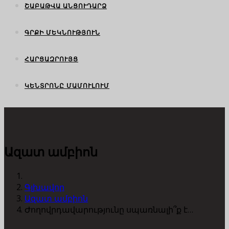
ՇԱԲԱԹՎԱ ԱՆՑՈՒԴԱՐՁ
ԳՐՔԻ ՄԵԿՆՈՒԹՅՈՒՆ
ՀԱՐՑԱԶՐՈՒՅՑ
ԿԵՆՏՐՈՆԸ ՄԱՄՈՒԼՈՒՄ
Ազատ ամբիոն
Գլխավոր
Ազատ ամբիոն
Ժողովրդավարությունը սպառնալի՞ք է…