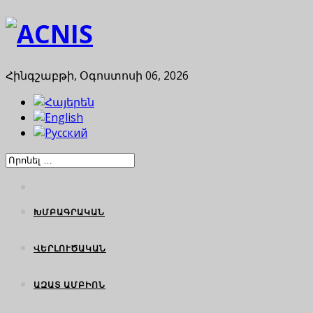
Հինգշաբթի, Օգոստոսի 06, 2026
ԽՄԲԱԳՐԱԿԱՆ
ՎԵՐԼՈՒԾԱԿԱՆ
ԱԶԱՏ ԱՄԲԻՈՆ