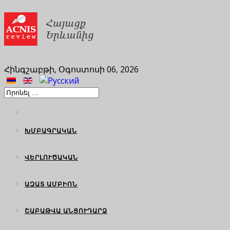
Հինգշաբթի, Օգոստոսի 06, 2026
ԽՄԲԱԳՐԱԿԱՆ
ՎԵՐԼՈՒԾԱԿԱՆ
ԱԶԱՏ ԱՄԲԻՈՆ
ՇԱԲԱԹՎԱ ԱՆՑՈՒԴԱՐՁ