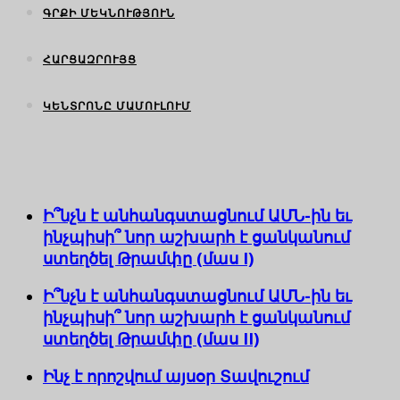
ԳՐՔԻ ՄԵԿՆՈՒԹՅՈՒՆ
ՀԱՐՑԱԶՐՈՒՅՑ
ԿԵՆՏՐՈՆԸ ՄԱՄՈՒԼՈՒՄ
Ի՞նչն է անհանգստացնում ԱՄՆ-ին եւ
ինչպիսի՞ նոր աշխարհ է ցանկանում
ստեղծել Թրամփը (մաս I)
Ի՞նչն է անհանգստացնում ԱՄՆ-ին եւ
ինչպիսի՞ նոր աշխարհ է ցանկանում
ստեղծել Թրամփը (մաս II)
Ինչ է որոշվում այսօր Տավուշում