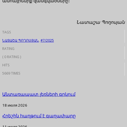
անհայրենիք զանգվածները։
Նատաշա Պողոսյան
TAGS
ՆԱՏԱՇԱ ՊՈՂՈՍՅԱՆ
,
#7/2025
RATING
( 0 RATING )
HITS
5669 TIMES
Անտառապատ լեռների գրկում
18 июля 2026
Հրեշին հաղթում է գաղափարը
11 июля 2026