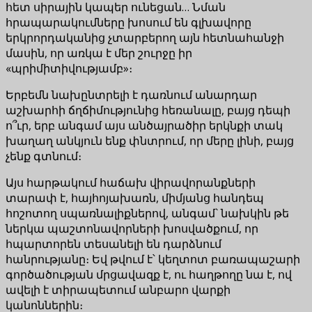
հետ սիրային կապեր ունեցան… Նման
հրապարակումները խոսում են գլխավորը
երկրորդականից չտարբերող այն հետնահանջի
մասին, որ առկա է մեր շուրջը իր
«պրիմիտիվությամբ»։
Երբեմն նախընտրելի է դառնում անարդար
աշխարհի ճղճիմությունից հեռանալը, բայց դեպի
ո՞ւր, երբ անգամ այս անծայրածիր երկնքի տակ
խաղաղ անկյուն ենք փնտրում, որ մերը լինի, բայց
չենք գտնում։
Այս հարթակում հաճախ վիրավորանքների
տարափ է, հայհոյախառն, միմյանց հանդեպ
հոշոտող սպառնալիքներով, անգամ` նախկին թե
ներկա պաշտոնավորների խոսվածքում, որ
հպարտորեն տեսանելի են դարձնում
հանրությանը։ Եվ թվում է՝ կեղտոտ բառապաշարի
գործածության մրցավազք է, ու հաղթողը նա է, ով
ավելի է տիրապետում անբարո վարքի
կանոններին։