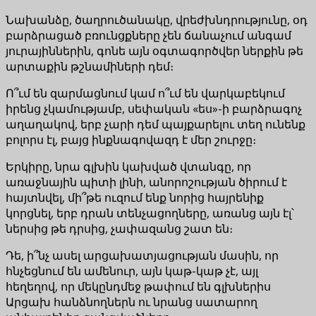
Նախանձը, ծաղրուծանակը, վրեժխնդրությունը, օդ
բարձրացած բռունցքները չեն ճանաչում անգամ
յուրայիններին, գոնե այն օգտագործվեր ներքին թե
արտաքին թշնամիների դեմ։
Ո՞ւմ են զարմացնում կամ ո՞ւմ են վարկաբեկում
իրենց չկամությամբ, սեփական «ես»-ի բարձրագոչ
աղաղակով, երբ չարի դեմ պայքարելու տեղ ունենք
բոլորս էլ, բայց ինքնագովազդ է մեր շուրջը։
Երկիրը, նրա գլխին կախված վտանգը, որ
առաջնային պիտի լինի, անորոշության ծիրում է
հայտնվել, մի՞թե ուզում ենք նորից հայրենիք
կորցնել, երբ դրան տենչացողները, առանց այն էլ՝
ներսից թե դրսից, չափազանց շատ են։
Դե, ի՞նչ ասել արցախատյացության մասին, որ
հնչեցնում են ամենուր, այն կաթ-կաթ չէ, այլ
հեղեղով, որ մեկընդմեջ թափում են գլխներիս
Արցախ հանձնողներն ու նրանց սատարող