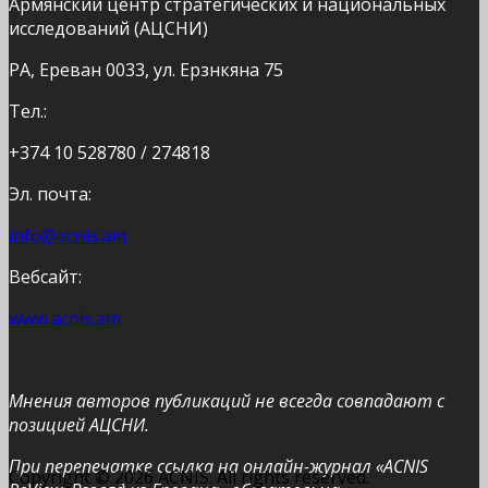
Армянский центр стратегических и национальных
исследований (АЦСНИ)
РА, Ереван 0033, ул. Ерзнкяна 75
Тел.:
+374 10 528780 / 274818
Эл. почта:
info@acnis.am
Вебсайт:
www.acnis.am
Мнения авторов публикаций не всегда совпадают с
позицией АЦСНИ.
При перепечатке ссылка на онлайн-журнал «ACNIS
Copyright © 2026 ACNIS. All rights reserved.