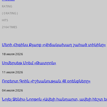
RATING
( 0 RATING )
HITS
2164 TIMES
Մերի Հիգինս Քլարք «Վիճակախաղ շահած տիկինը»
18 июля 2026
Սոմերսեթ Մոեմ «Թատրոն»
11 июля 2026
Ռոբերտ Գրին «Իշխանության 48 օրենքները»
04 июля 2026
Նոյել Ջենիս-Նորթոն «Ավելի հանդարտ, ավելի հեշտ 