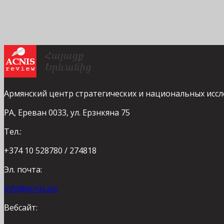
Армянский центр стратегических и национальных исс
РА, Ереван 0033, ул. Ерзнкяна 75
Тел.:
+374 10 528780 / 274818
Эл. почта:
info@acnis.am
Вебсайт: