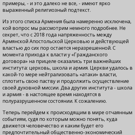
примеры, - и это далеко не все, - имеют ярко
выраженный религиозный подтекст.
Из этого списка Армения была намеренно исключена,
кой вопрос мы рассмотрим немного подробнее. Не
секрет, что с 2018 года напряженность между
Армянской Апостольской Церковью и действующей
властью до сих пор остается неразрешенной. С
момента прихода к власти у «Гражданского
договора» на прицеле оказались три важнейших
института: церковь, школа и армия. Церкви удалось в
какой-то мере нейтрализовать «атаки» власти,
сплотить свою паству и продолжить осуществление
своей духовной миссии. Два других института - школа
и армия - в настоящее время находятся в
полуразрушенном состоянии. К сожалению.
Теперь перейдем к происходящим в мире отчаянным
событиям, судя по которым можно понять, куда
движется человечество и каким будет его
предпочтительный общественно-экономический