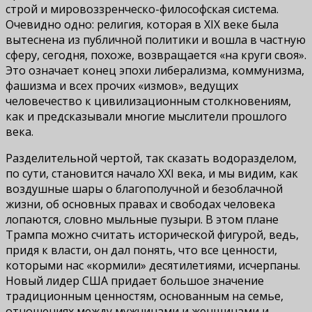
строй и мировоззренческо-философская система.
Очевидно одно: религия, которая в XIX веке была
вытеснена из публичной политики и вошла в частную
сферу, сегодня, похоже, возвращается «на круги своя».
Это означает конец эпохи либерализма, коммунизма,
фашизма и всех прочих «измов», ведущих
человечество к цивилизационным столкновениям,
как и предсказывали многие мыслители прошлого
века.
Разделительной чертой, так сказать водоразделом,
по сути, становится начало XXI века, и мы видим, как
воздушные шары о благополучной и безоблачной
жизни, об основных правах и свободах человека
лопаются, словно мыльные пузыри. В этом плане
Трампа можно считать исторической фигурой, ведь,
придя к власти, он дал понять, что все ценности,
которыми нас «кормили» десятилетиями, исчерпаны.
Новый лидер США придает большое значение
традиционным ценностям, основанным на семье,
отношениях между мужчинами и женщинами и