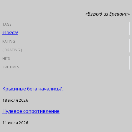
«Взгляд из Еревана»
TAGS
#19/2026
RATING
( 0 RATING )
HITS
391 TIMES
Крысиные бега начались?..
18 июля 2026
Нулевое сопротивление
11 июля 2026