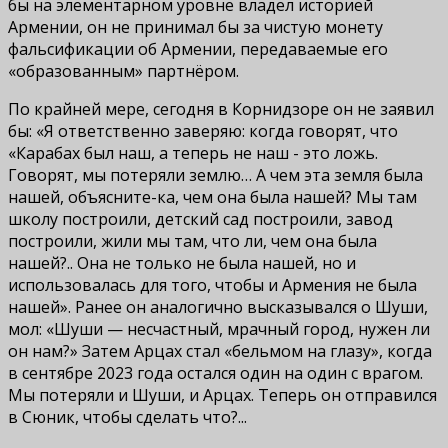
бы на элементарном уровне владел историей
Армении, он не принимал бы за чистую монету
фальсификации об Армении, передаваемые его
«образованным» партнёром.
По крайней мере, сегодня в Корнидзоре он не заявил
бы: «Я ответственно заверяю: когда говорят, что
«Карабах был наш, а теперь не наш - это ложь.
Говорят, мы потеряли землю… А чем эта земля была
нашей, объясните-ка, чем она была нашей? Мы там
школу построили, детский сад построили, завод
построили, жили мы там, что ли, чем она была
нашей?.. Она не только не была нашей, но и
использовалась для того, чтобы и Армения не была
нашей». Ранее он аналогично высказывался о Шуши,
мол: «Шуши — несчастный, мрачный город, нужен ли
он нам?» Затем Арцах стал «бельмом на глазу», когда
в сентябре 2023 года остался один на один с врагом.
Мы потеряли и Шуши, и Арцах. Теперь он отправился
в Сюник, чтобы сделать что?...