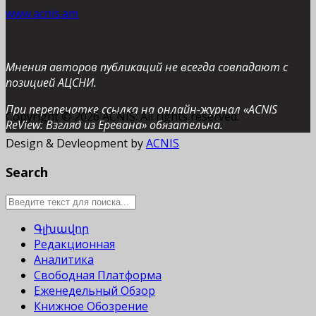
www.acnis.am
Мнения авторов публикаций не всегда совпадают с
позицией АЦСНИ.
При перепечатке ссылка на онлайн-журнал «ACNIS
Copyright © 2026 ACNIS. All rights reserved.
ReView: Взгляд из Еревана» обязательна.
Design & Devleopment by
ACNIS
Search
Գլխավոր
Редакционная
Аналитика
Свободная Платформа
Еженедельный Обзор
Книжное Обозрение