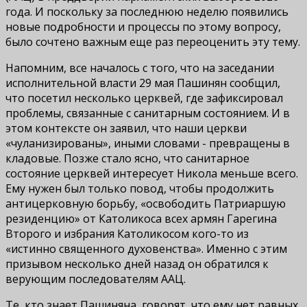
года. И поскольку за последнюю неделю появились
новые подробности и процессы по этому вопросу,
было сочтено важным еще раз переоценить эту тему.
Напомним, все началось с того, что на заседании
исполнительной власти 29 мая Пашинян сообщил,
что посетил несколько церквей, где зафиксировал
проблемы, связанные с санитарным состоянием. И в
этом контексте он заявил, что наши церкви
«чуланизированы», иными словами - превращены в
кладовые. Позже стало ясно, что санитарное
состояние церквей интересует Никола меньше всего.
Ему нужен был только повод, чтобы продолжить
антицерковную борьбу, «освободить Патриаршую
резиденцию» от Католикоса всех армян Гарегина
Второго и избрания Католикосом кого-то из
«истинно священного духовенства». Именно с этим
призывом несколько дней назад он обратился к
верующим последователям ААЦ.
Те, кто знает Пашиняна, говорят, что ему нет равных