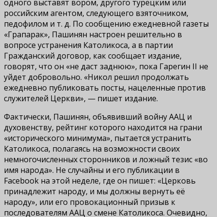
одного выставят вором, другого турецким или
российским агентом, следующего взяточником,
педофилом и т. д. По сообщению ежедневной газеты
«Грапарак», Пашинян настроен решительно в
вопросе устранения Католикоса, а в партии
Гражданский договор, как сообщает издание,
говорят, что он «не даст заднюю», пока Гарегин II не
уйдет добровольно. «Никол решил продолжать
ежедневно публиковать посты, нацеленные против
служителей Церкви», — пишет издание.
Фактически, Пашинян, объявивший войну ААЦ и
духовенству, рейтинг которого находится на грани
«исторического минимума», пытается устранить
Католикоса, полагаясь на возможности своих
немногочисленных сторонников и ложный тезис «во
имя народа». Не случайны и его публикации в
Facebook на этой неделе, где он пишет: «Церковь
принадлежит народу, и мы должны вернуть её
народу», или его провокационный призыв к
последователям ААЦ о смене Католикоса. Очевидно,