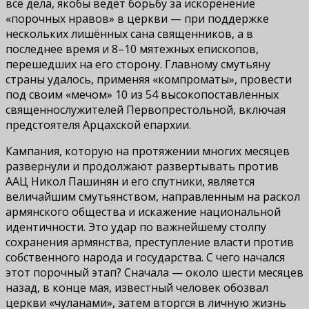
все дела, якобы ведёт борьбу за искоренение
«порочных нравов» в церкви — при поддержке
нескольких лишённых сана священников, а в
последнее время и 8–10 мятежных епископов,
перешедших на его сторону. Главному смутьяну
страны удалось, применяя «компроматы», провести
под своим «мечом» 10 из 54 высокопоставленных
священнослужителей Первопрестольной, включая
предстоятеля Арцахской епархии.
Кампания, которую на протяжении многих месяцев
развернули и продолжают развертывать против
ААЦ Никол Пашинян и его спутники, является
величайшим смутьянством, направленным на раскол
армянского общества и искажение национальной
идентичности. Это удар по важнейшему столпу
сохранения армянства, преступление власти против
собственного народа и государства. С чего начался
этот порочный этап? Сначала — около шести месяцев
назад, в конце мая, известный человек обозвал
церкви «чуланами», затем вторгся в личную жизнь