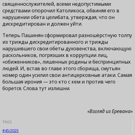
священнослужителей, всеми недопустимыми
средствами опорочил Католикоса, обвиняя его в
нарушении обета целибата, утверждая, что он
дискредитирован и должен уйти.
Теперь Пашинян сформировал разношёрстную толпу
из трижды дискредитированного и трижды
нарушившего свои обеты духовенства, включающую
раскольников, погрязших в коррупции лиц,
«обиженников», лишенных родины и беспринципных
людей. И, встав во главе этого сборища, смутьян
номер один усилил свои антицерковные атаки. Самая
большая ирония — это кто с кем и против чего
борется. Слова тут излишни.
«Взгляд из Еревана»
TAGS
#45/2025