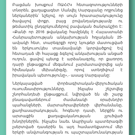
Բացման խոսքում ՌԱՀՀԿ հետազոտությունների
տնօրեն, քաղաքագետ Մանվել Սարգսյանը ողջունեց
ներկաներին՝ նշելով, որ սույն հրատարակությունը
ծավալով փոքր, բայց բովանդակությամբ ու
թեմատիկ ընդգրկումներով բավական ծանրակշիռ է:
«Քանի որ 2016 թվականը համընկել է Հայաստանի
Հանրապետության անկախության հռչակման 25-
ամյակի հետ, տարեգրքի որոշ նյութեր մատուցված
են երկուսուկես տասնամյակի կտրվածքով: Եվ
հետադաձ մի հայացք ձգելով անկախության անցած
ուղուն, ցավով պետք է արձանագրել, որ քառորդ
դարի ընթացքում մեզանում չարմատավորվեց այն
հիմնական մեխանիզմը, որով ստեղծվում է
իրավական պետությունը»,- ասաց Սարգսյանը:
Ներկայացված փորձագիտական-վերլուծական
ուսումնասիրությունները, ինչպես շեշտվեց
շնորհանդեսի ընթացքում, նվիրված են մի շարք
բնագավառներում ժամանակի օրախնդիր
պահանջների, մարտահրավերների վերհանմանը,
քաղհասարակության, հոգեւոր դասի, ներքին ու
արտաքին քաղաքականության չլուծված
խնդիրներին, ինչպես նաեւ Ապրիլյան պատերազմի
չսերտված դասերին եւ այդ համատեքստում մեր
երկրի անվտանգության ու պաշտպանունակության