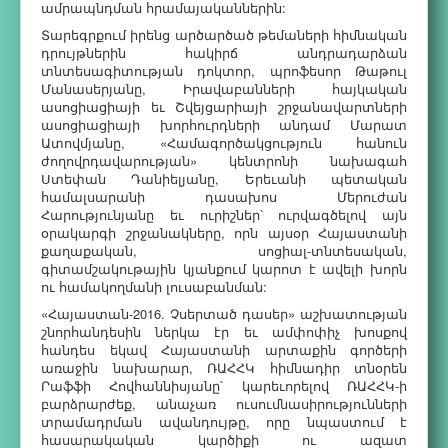
ամրապնդման հրամայականներին:
Տարեգրքում իրենց արծարծած թեմաների հիմնական
դրույթներին հակիրճ անդրադարձան
տնտեսագիտության դոկտոր, պրոֆեսոր Թաթուլ
Մանասերյանը, Իրավաբանների հայկական
ասոցիացիայի եւ Շվեյցարիայի շրջանավարտների
ասոցիացիայի խորհուրդների անդամ Մարատ
Ատովմյանը, «Համագործակցություն հանուն
ժողովրդավարության» կենտրոնի նախագահ
Ստեփան Դանիելյանը, Երեւանի պետական
համալսարանի դասախոս Մերուժան
Հարությունյանը եւ ուրիշներ՝ ուրվագծելով այն
օրակարգի շրջանակները, որն այսօր Հայաստանի
քաղաքական, սոցիալ-տնտեսական,
գիտամշակութային կյանքում կարոտ է ավելի խորն
ու համակողմանի լուսաբանման:
«Հայաստան-2016. Չսերտած դասեր» աշխատության
շնորհանդեսին ներկա էր եւ ամփոփիչ խոսքով
հանդես եկավ Հայաստանի արտաքին գործերի
առաջին նախարար, ՌԱՀՀԿ հիմնադիր տնօրեն
Րաֆֆի Հովհաննիսյանը՝ կարեւորելով ՌԱՀՀԿ-ի
բարձրարժեք, անաչառ ուսումնասիրությունների
տրամադրման ավանդույթը, որը նպաստում է
հասարակական կարծիքի ու ազատ