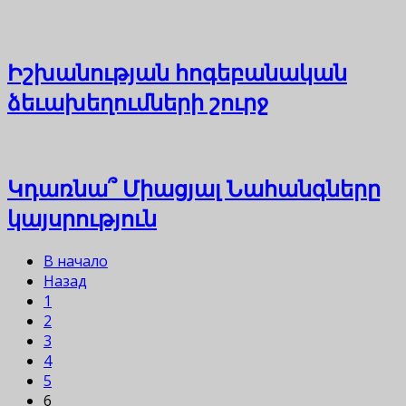
Իշխանության հոգեբանական
ձեւախեղումների շուրջ
Կդառնա՞ Միացյալ Նահանգները
կայսրություն
В начало
Назад
1
2
3
4
5
6