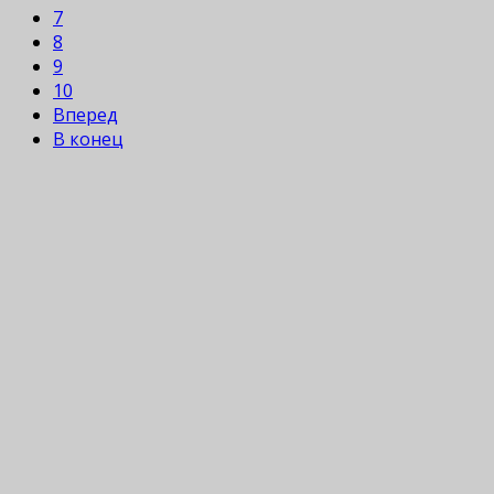
7
8
9
10
Вперед
В конец