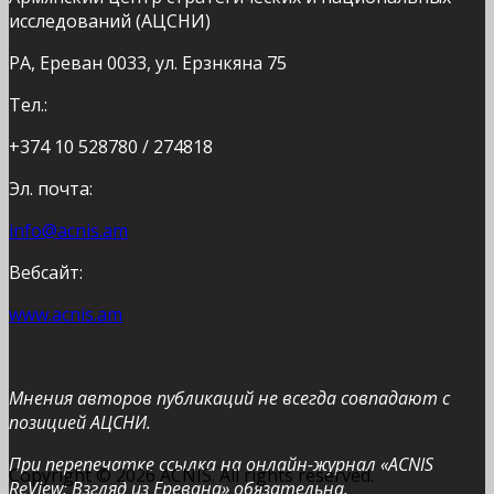
исследований (АЦСНИ)
РА, Ереван 0033, ул. Ерзнкяна 75
Тел.:
+374 10 528780 / 274818
Эл. почта:
info@acnis.am
Вебсайт:
www.acnis.am
Мнения авторов публикаций не всегда совпадают с
позицией АЦСНИ.
При перепечатке ссылка на онлайн-журнал «ACNIS
Copyright © 2026 ACNIS. All rights reserved.
ReView: Взгляд из Еревана» обязательна.