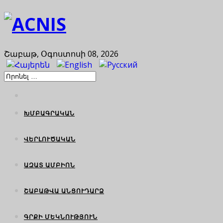
Շաբաթ, Օգոստոսի 08, 2026
ԽՄԲԱԳՐԱԿԱՆ
ՎԵՐԼՈՒԾԱԿԱՆ
ԱԶԱՏ ԱՄԲԻՈՆ
ՇԱԲԱԹՎԱ ԱՆՑՈՒԴԱՐՁ
ԳՐՔԻ ՄԵԿՆՈՒԹՅՈՒՆ