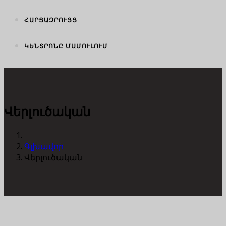
ՀԱՐՑԱԶՐՈՒՅՑ
ԿԵՆՏՐՈՆԸ ՄԱՄՈՒԼՈՒՄ
Վերլուծական
Գլխավոր
Վերլուծական