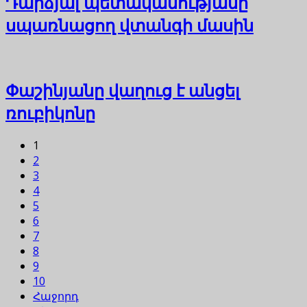
Դարձյալ պետականությանը
սպառնացող վտանգի մասին
Փաշինյանը վաղուց է անցել
ռուբիկոնը
1
2
3
4
5
6
7
8
9
10
Հաջորդ