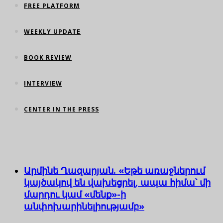
FREE PLATFORM
WEEKLY UPDATE
BOOK REVIEW
INTERVIEW
CENTER IN THE PRESS
Արմինե Ղազարյան. «Եթե առաջներում
կայծակով են վախեցրել, ապա հիմա՝ մի
մարդու կամ «մենք»-ի
անփոխարինելիությամբ»