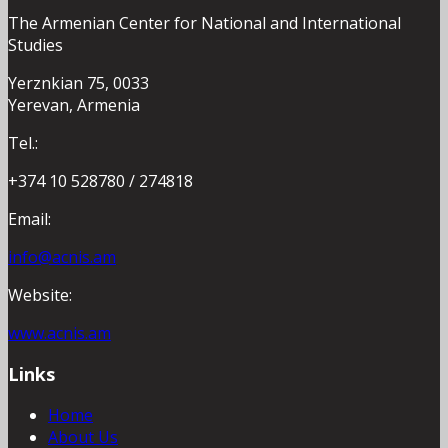
The Armenian Center for National and International
Studies
Yerznkian 75, 0033
Yerevan, Armenia
Tel.:
+374 10 528780 / 274818
Email:
info@acnis.am
Website:
www.acnis.am
Links
Home
About Us