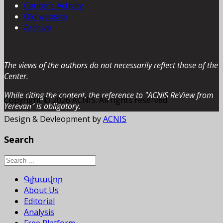
Center’s Activity
Old website
Archive
The views of the authors do not necessarily reflect those of the
Center.
While citing the content, the reference to "ACNIS ReView from
Copyright © 2026 ACNIS. All rights reserved.
Yerevan” is obligatory.
Design & Devleopment by
ACNIS
Search
Գլխավոր
About Us
Editorial
Analysis