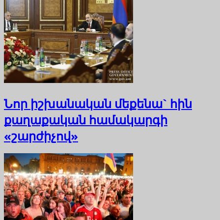
Նոր իշխանական մեքենա` հին
քաղաքական համակարգի
«շարժիչով»