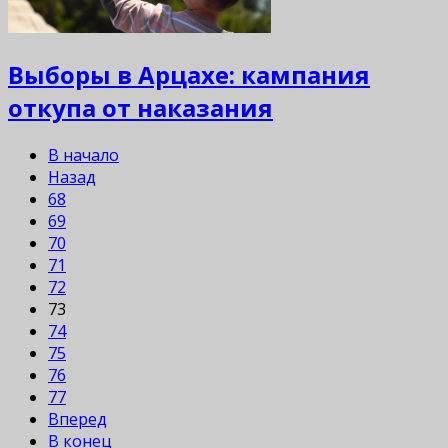
Выборы в Арцахе: кампания
откупа от наказания
В начало
Назад
68
69
70
71
72
73
74
75
76
77
Вперед
В конец