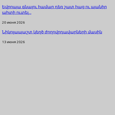
Եվրոպա գնալու համար դեռ շատ հաց ու պանիր
պիտի ուտել…
20 июня 2026
Նիկոլապաշտ կեղծ ժողովրդավարների մասին
13 июня 2026