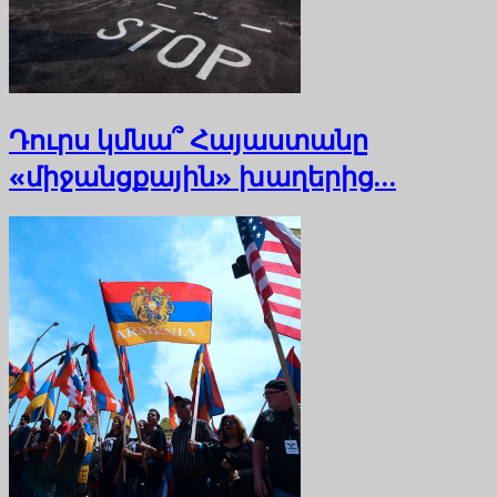
Դուրս կմնա՞ Հայաստանը
«միջանցքային» խաղերից…