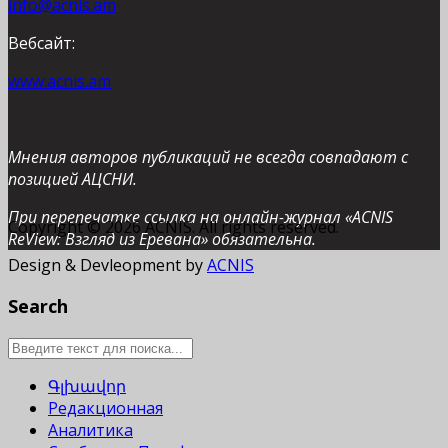
info@acnis.am
Вебсайт:
www.acnis.am
Мнения авторов публикаций не всегда совпадают с
позицией АЦСНИ.
При перепечатке ссылка на онлайн-журнал «ACNIS
Copyright © 2026 ACNIS. All rights reserved.
ReView: Взгляд из Еревана» обязательна.
Design & Devleopment by
ACNIS
Search
Գլխավոր
Редакционная
Аналитика