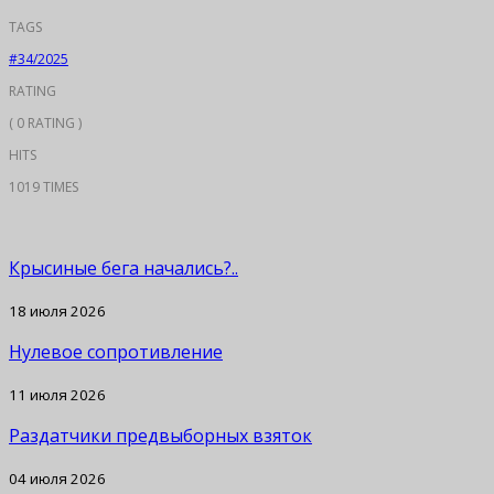
TAGS
#34/2025
RATING
( 0 RATING )
HITS
1019 TIMES
Крысиные бега начались?..
18 июля 2026
Нулевое сопротивление
11 июля 2026
Раздатчики предвыборных взяток
04 июля 2026