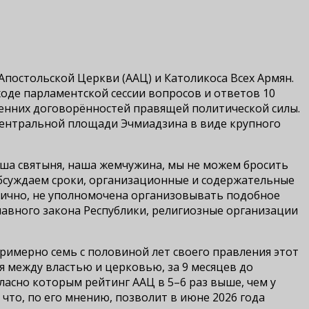
постольской Церкви (ААЦ) и Католикоса Всех Армян.
оде парламентской сессии вопросов и ответов 10
ренних договорённостей правящей политической силы.
центральной площади Эчмиадзина в виде крупного
наша святыня, наша жемчужина, мы не можем бросить
обсуждаем сроки, организационные и содержательные
н лично, не уполномочена организовывать подобное
лавного закона Республики, религиозные организации
римерно семь с половиной лет своего правления этот
 между властью и церковью, за 9 месяцев до
асно которым рейтинг ААЦ в 5–6 раз выше, чем у
 что, по его мнению, позволит в июне 2026 года