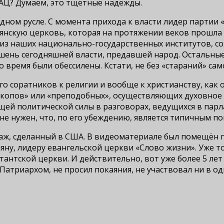
АЦ? Думаем, это тщетные надежды.
дном русле. С момента прихода к власти лидер партии 
мянскую церковь, которая на протяжении веков прошла 
й из наших национально-государственных институтов, 
ишень сегодняшней власти, предавшей народ. Остальны
о время были обессилены. Кстати, не без «стараний» са
о соратников к религии и вообще к христианству, как 
скопов» или «преподобных», осуществляющих духовное 
ей политической силы в разговорах, ведущихся в парла
не нужен, что, по его убеждению, является типичным 
аж, сделанный в США. В видеоматериале был помещён 
няну, лидеру евангельской церкви «Слово жизни». Уже 
антской церкви. И действительно, вот уже более 5 лет
атриархом, не просил покаяния, не участвовал ни в од