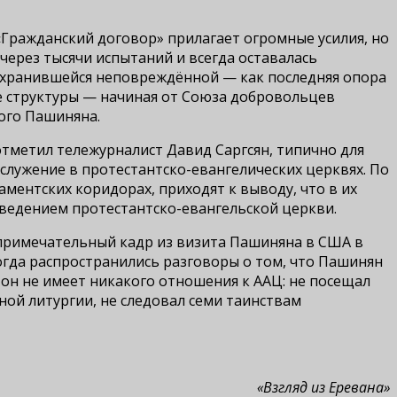
«Гражданский договор» прилагает огромные усилия, но
через тысячи испытаний и всегда оставалась
сохранившейся неповреждённой — как последняя опора
е структуры — начиная от Союза добровольцев
мого Пашиняна.
отметил тележурналист Давид Саргсян, типично для
служение в протестантско-евангелических церквях. По
ментских коридорах, приходят к выводу, что в их
поведением протестантско-евангельской церкви.
примечательный кадр из визита Пашиняна в США в
тогда распространились разговоры о том, что Пашинян
 он не имеет никакого отношения к ААЦ: не посещал
ной литургии, не следовал семи таинствам
«Взгляд из Еревана»