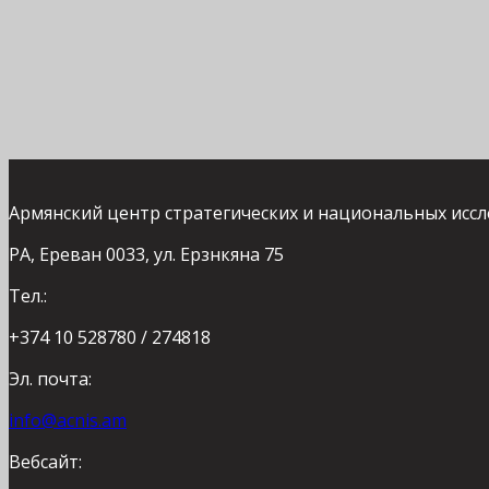
Армянский центр стратегических и национальных исс
РА, Ереван 0033, ул. Ерзнкяна 75
Тел.:
+374 10 528780 / 274818
Эл. почта:
info@acnis.am
Вебсайт: