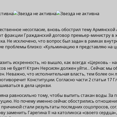
ственное несогласие, вновь обострил тему Армянской А
 от фракции Гражданский договор премьер-министру в х
ха. Не исключено, что вопрос был задан в рамках внут
ие проблемы близко: «Кульминацию я представляю на 
азить искренность, но вышло, как всегда: «Церковь - 
ов не будет! Ктрич Нерсисян должен уйти… Сейчас мы 
ен. Неважно, что исполнительная власть, тем более о
отиворечит Конституции. Согласно части 2 статьи 17 Г
шиваться в дела церкви.
на равносильно тому, чтобы выпить стакан воды. За п
уцию. Но почему именно сейчас обострились отношения
причиной стали результаты последних соцопросов, согл
у заменить Гарегина II на католикоса «своего сердца»,