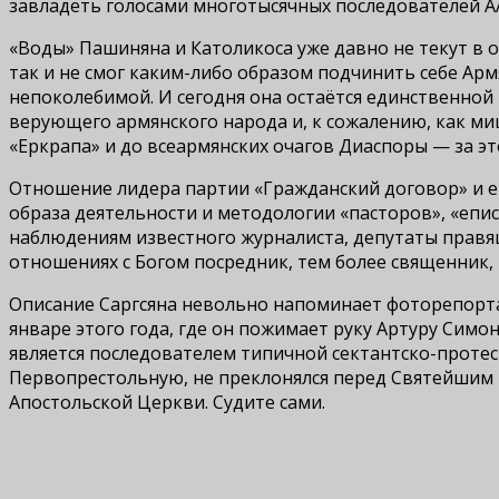
завладеть голосами многотысячных последователей А
«Воды» Пашиняна и Католикоса уже давно не текут в о
так и не смог каким-либо образом подчинить себе Ар
непоколебимой. И сегодня она остаётся единственно
верующего армянского народа и, к сожалению, как м
«Еркрапа» и до всеармянских очагов Диаспоры — за эт
Отношение лидера партии «Гражданский договор» и ег
образа деятельности и методологии «пасторов», «епи
наблюдениям известного журналиста, депутаты правящ
отношениях с Богом посредник, тем более священник, 
Описание Саргсяна невольно напоминает фоторепорт
январе этого года, где он пожимает руку Артуру Симо
является последователем типичной сектантско-протест
Первопрестольную, не преклонялся перед Святейшим П
Апостольской Церкви. Судите сами.