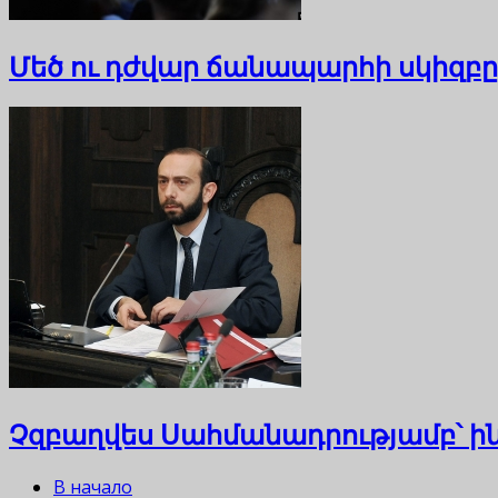
Մեծ ու դժվար ճանապարհի սկիզբը
Չզբաղվես Սահմանադրությամբ՝ ինք
В начало