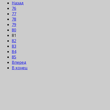
Назад
76
77
78
79
80
81
82
83
84
85
Вперед
В конец