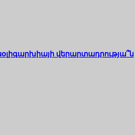
եաօլիգարխիայի վերարտադրությա՞ն