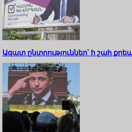
Ազատ ընտրություններ՝ ի շահ քր