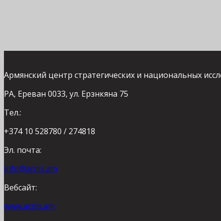
Армянский центр стратегических и национальных исс
РА, Ереван 0033, ул. Ерзнкяна 75
Тел.:
+374 10 528780 / 274818
Эл. почта:
info@acnis.am
Вебсайт:
www.acnis.am