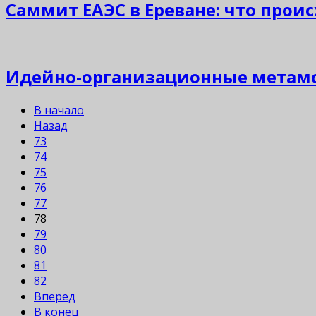
Саммит ЕАЭС в Ереване: что прои
Идейно-организационные метамо
В начало
Назад
73
74
75
76
77
78
79
80
81
82
Вперед
В конец