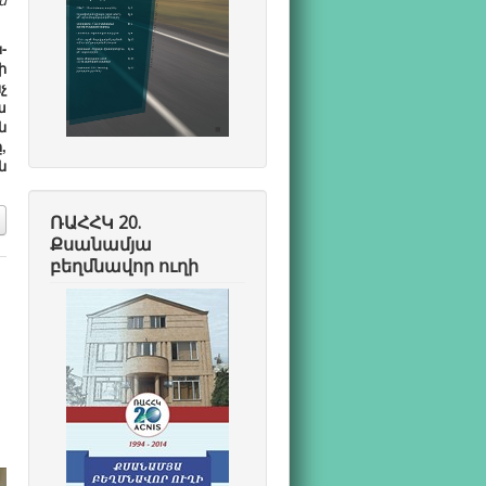
-
ի
չ
ա
ն
,
ն
ՌԱՀՀԿ 20.
Քսանամյա
բեղմնավոր ուղի