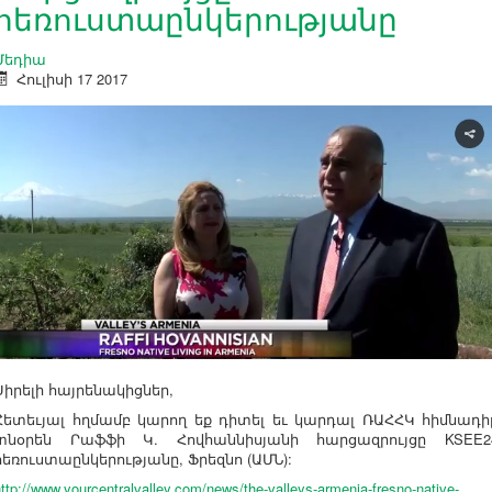
հեռուստաընկերությանը
Մեդիա
Հուլիսի 17 2017
Սիրելի հայրենակիցներ,
Հետեւյալ հղմամբ կարող եք դիտել եւ կարդալ ՌԱՀՀԿ հիմնադի
տնօրեն Րաֆֆի Կ. Հովհաննիսյանի հարցազրույցը KSEE2
հեռուստաընկերությանը, Ֆրեզնո (
ԱՄՆ):
ttp://www.yourcentralvalley.com/news/the-valleys-armenia-fresno-native-