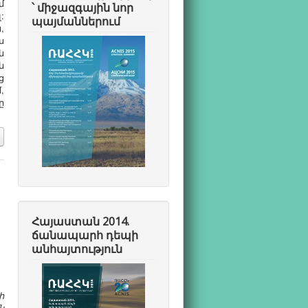
մ
՝ միջազգային նոր
:
պայմաններում
,
ս
ն
ն
ց
,
ը
Հայաստան 2014.
ճանապարհ դեպի
անհայտություն
ի
ն