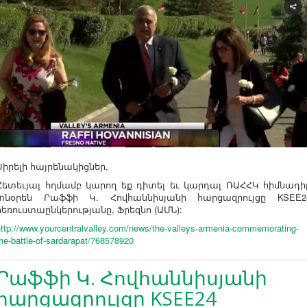
Սիրելի հայրենակիցներ,
Հետեւյալ հղմամբ կարող եք դիտել եւ կարդալ ՌԱՀՀԿ հիմնադի
տնօրեն Րաֆֆի Կ. Հովհաննիսյանի հարցազրույցը KSEE2
հեռուստաընկերությանը, Ֆրեզնո (
ԱՄՆ):
http://www.yourcentralvalley.com/news/the-valleys-armenia-commemorating-
he-battle-of-sardarapat/768578920
Րաֆֆի Կ. Հովհաննիսյանի
հարցազրույցը KSEE24