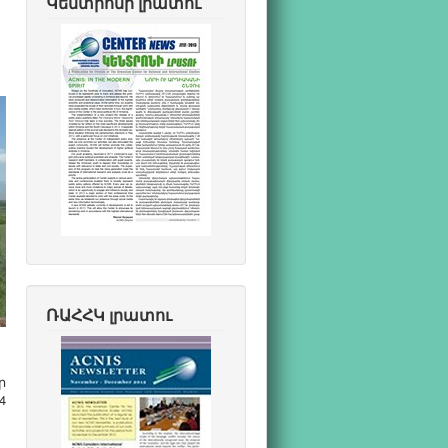
Կենտրոնի լրատու
ՌԱՀՀԿ լրատու
ր
4