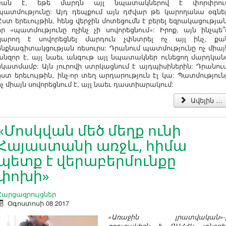
բան է, եթե մարդն այլ նպատակներով է փորփրու
պատմությունը: Այդ դեպքում այն դժվար թե կարողանա օգնել
Ըստ երեւույթին, հենց վերջին մոտեցումն է բերել եզրակացության
որ «պատմությունը ոչինչ չի սովորեցնում»: Իրոք, այն ինչպե՞
կարող է սովորեցնել մարդուն չփնտրել ոչ այլ ինչ, քա
ինքնագիտակցության ռեսուրս: Դրանում պատմությունը ոչ միայ
անզոր է, այլ նաեւ անգութ այլ նպատակներ ունեցող մարդկան
նկատմամբ: Այն յուրովի ստրկացնում է այդպիսիներին: Դրանում
ըստ երեւույթին, ինչ-որ տեղ արդարություն էլ կա: Պատմություն
ոչ միայն սովորեցնում է, այլ նաեւ դաստիարակում:
Ավելին …
«Մոսկվան մեծ մեղք ունի
Հայաստանի առջև, հիմա
պետք է վերաբերմունքը
փոխի»
Հարցազրույցներ
Օգոստոսի 08 2017
«Առաջին լրատվական»-
զրուցակիցն է ՌԱՀՀԿ տնօրե