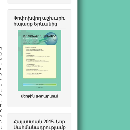
Փոփոխվող աշխարհ.
հայացք Երևանից
ց
ը
բ
տ
ւ
ր
»
ի
լ
ր
վերջին թողարկում
,
՝
՝
ր
դ
Հայաստան 2015. Նոր
լ
Սահմանադրությամբ