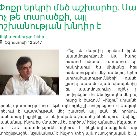
Փոքր երկրի մեծ աշխարհը. Սա
ոչ թե տարածքի, այլ
իշխանության խնդիր է
Մեկնաբանություններ
Օգոստոսի 12 2017
Ի՞նչ են մարդիկ որոնում իրեն
պատմությունում: Այս հարց
հատուկ իմաստ է ստանում, եր
հանդիպում ես միմյանց հե
հակասության մեջ գտնվող երկո
արտահայտությունների՝ «դասե
քաղել պատմության սխալներից
եւ «պատմությունը ոչինչ չ
սովորեցնում»: Անմիջապես մեկ այ
հարց է ծագում՝ «ինչու՞ սխալնե
որոնել պատմությունում, եթե այն ոչինչ չի սովորեցնում»: Սակայն
երեւում է պատմության մեջ շատերն այլ բան են որոնում
հասկանալ ինքզինքը եւ սեփական աշխարհը ներկայում: Այսինքն
հասկանալ, ինչու ես մտածում եւ գործում հենց այնպես, ինչպես ո
կա: Եթե պատմությունն օգնում է ինքնագիտակցման այ
գործընթացին, նշանակում է ինչ-որ տեղ այն ուսուցողական է: Այ