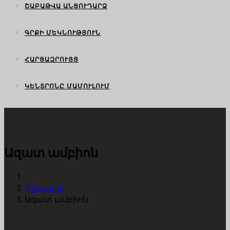
ՇԱԲԱԹՎԱ ԱՆՑՈՒԴԱՐՁ
ԳՐՔԻ ՄԵԿՆՈՒԹՅՈՒՆ
ՀԱՐՑԱԶՐՈՒՅՑ
ԿԵՆՏՐՈՆԸ ՄԱՄՈՒԼՈՒՄ
Ազատ ամբիոն
Գլխավոր
Ազատ ամբիոն