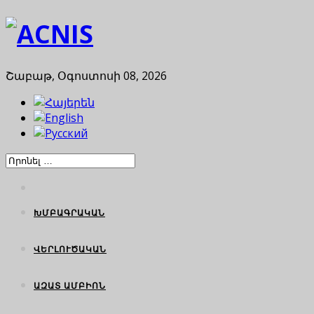
Շաբաթ, Օգոստոսի 08, 2026
ԽՄԲԱԳՐԱԿԱՆ
ՎԵՐԼՈՒԾԱԿԱՆ
ԱԶԱՏ ԱՄԲԻՈՆ