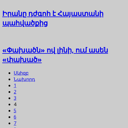
Իրանը դժգոհ է Հայաստանի
պահվածքից
«Փախածն» ով լինի, ում ասեն
«փախած»
Սկիզբ
Նախորդ
1
2
3
4
5
6
7