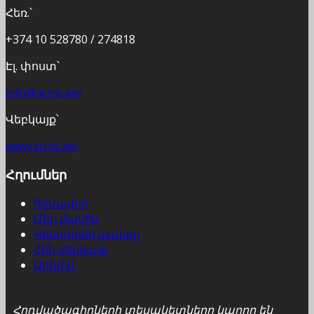
Հեռ.՝
+374 10 528780 / 274818
Էլ. փոստ՝
info@acnis.am
Վեբկայք՝
www.acnis.am
Հղումներ
Գլխավոր
Մեր մասին
Կենտրոնի կյանքը
Հին վեբկայք
Արխիվ
Հոդվածագիրների տեսակետները կարող են