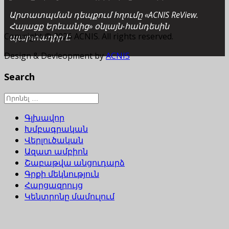
Արտատպման դեպքում հղումը «ACNIS ReView.
Հայացք Երեւանից» օնլայն-հանդեսին
Copyright © 2026 ACNIS. All rights reserved.
պարտադիր է:
Design & Devleopment by
ACNIS
Search
Գլխավոր
Խմբագրական
Վերլուծական
Ազատ ամբիոն
Շաբաթվա անցուդարձ
Գրքի մեկնություն
Հարցազրույց
Կենտրոնը մամուլում