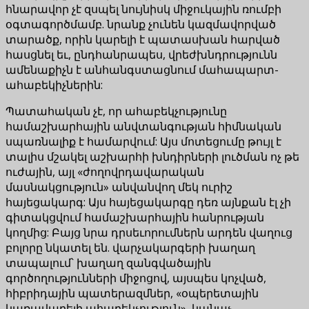
հնարավոր չէ զսպել նույնիսկ միջուկային ռումբի
օգտագործմամբ. նրանք չունեն կազմավորված
տարածք, որին կարելի է պատասխան հարված
հասցնել եւ, ընդհանրապես, վրեժխնդրությունն
ամենաքիչն է անհանգստացնում մահապարտ-
ահաբեկիչներին:
Պատահական չէ, որ ահաբեկչությունը
համաշխարհային անվտանգության հիմնական
սպառնալիք է համարվում: Այս մոտեցումը թույլ է
տալիս մշակել աշխարհի խնդիրների լուծման ոչ թե
ուժային, այլ «ժողովրդավարական
մասնակցություն» անվանվող մեկ ուրիշ
հայեցակարգ: Այս հայեցակարգը դեռ այնքան էլ չի
գիտակցվում համաշխարհային հանրության
կողմից: Բայց նրա դրսեւորումներն արդեն վաղուց
բոլորը նկատել են. վարչակարգերի խաղաղ
տապալում՝ խաղաղ զանգվածային
գործողությունների միջոցով, այսպես կոչված,
հիբրիդային պատերազմներ, «օպերետային
կառավարելի ահաբեկչություն», կանաչ