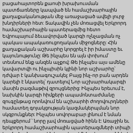
բացահայտորեն քաոսի խրախուսման
պատճառները կապված են համաշխարհային
քաղաքականության մեջ առաջացած ավելի լուրջ
խնդիրների հետ: Տակավին չեն մոռացվել Երկրորդ
համաշխարհային պատերազմից հետո
Եվրոպայում ձեւավորված կարգի ոչնչացման ոչ
պակաս ապակառուցողական միջոցները: Հին
քաղաքական աշխարհը կորցրել է իր իմաստը եւ
կայունությունը: Թե ինչպես են այն փոխում՝
տեսնում ենք անզեն աչքով: Թե ինչպես այս ամենը
կավարտվի ու ինչպիսին կլինի նոր աշխարհը՝
դժվար է կանխագուշակել: Բայց ինչ-որ բան արդեն
կարելի է նկատել՝ դատելով Նոր աշխարհակարգի
մասին բազմաթիվ զրույցներից: Ինչպես երեւում է,
նախկին կարգի հիմքերի ապամոնտաժմանը
զուգընթաց որոնվում են աշխարհի ժողովուրդների
համատեղ գոյակցության կազմակերպման նոր
սկզբունքներ: Ինչպես սովորաբար լինում է նման
դեպքերում ՝ նորը լավ մոռացված հինն է: Առաջին եւ
երկրորդ համաշխարհային պատերազմների տիպի