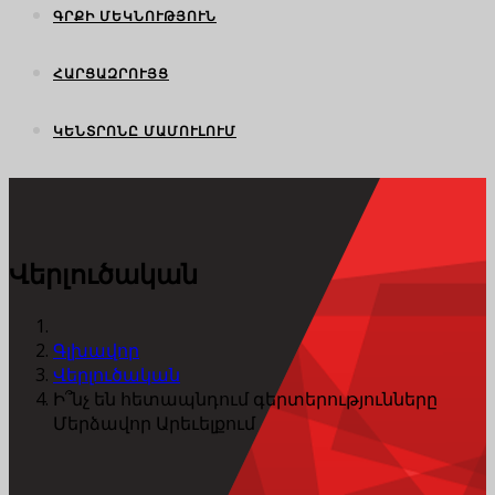
ԳՐՔԻ ՄԵԿՆՈՒԹՅՈՒՆ
ՀԱՐՑԱԶՐՈՒՅՑ
ԿԵՆՏՐՈՆԸ ՄԱՄՈՒԼՈՒՄ
Վերլուծական
Գլխավոր
Վերլուծական
Ի՞նչ են հետապնդում գերտերությունները
Մերձավոր Արեւելքում