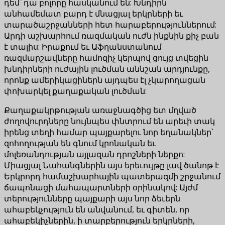
դեմ՝ դա բոլորը հասկանում են: Խնդիրն
անհամեմատ բարդ է մնացյալ երկրների եւ
տարածաշրջանների հետ հարաբերություններում:
Արդի աշխարհում ռազմական ուժն ինքնին քիչ բան
է տալիս: Իրաքում եւ Աֆղանստանում
ռազմարշավները համոզիչ կերպով ցույց տվեցին
խնդիրների ուժային լուծման աննշան արդյունքը,
որոնք ամերիկացիներն այդպես էլ չկարողացան
փոխարկել քաղաքական լուծման:
Քաղաքակրթության առաջնագծից ետ մղված
ժողովուրդները նույնպես փնտրում են արեւի տակ
իրենց տեղի համար պայքարելու նոր եղանակներ՝
զոհողության են գնում կրոնական եւ
մոլեռանդության այլազան դրոշների ներքո:
Միացյալ Նահանգներին այս երեւույթը լավ ծանոթ է
Երկրորդ համաշխարհային պատերազմի շրջանում
ճապոնացի մահապարտների օրինակով: Այժմ
տերությունները պայքարի այս նոր ձեւերն
ահաբեկչություն են անվանում, եւ գիտեն, որ
ահաբեկիչներին, ի տարբերություն երկրների,