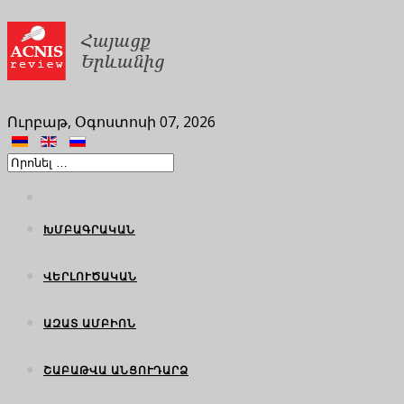
Ուրբաթ, Օգոստոսի 07, 2026
ԽՄԲԱԳՐԱԿԱՆ
ՎԵՐԼՈՒԾԱԿԱՆ
ԱԶԱՏ ԱՄԲԻՈՆ
ՇԱԲԱԹՎԱ ԱՆՑՈՒԴԱՐՁ