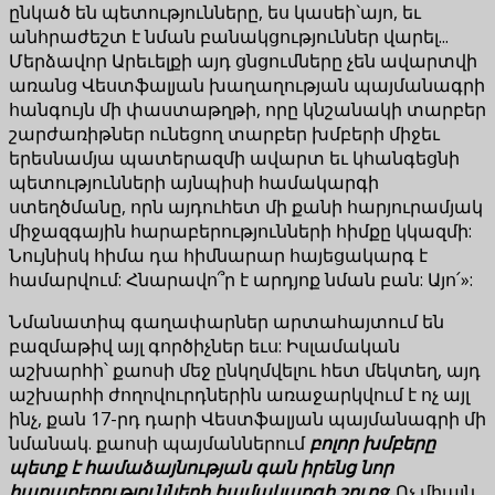
ընկած են պետությունները, ես կասեի`այո, եւ
անհրաժեշտ է նման բանակցություններ վարել...
Մերձավոր Արեւելքի այդ ցնցումները չեն ավարտվի
առանց Վեստֆալյան խաղաղության պայմանագրի
հանգույն մի փաստաթղթի, որը կնշանակի տարբեր
շարժառիթներ ունեցող տարբեր խմբերի միջեւ
երեսնամյա պատերազմի ավարտ եւ կհանգեցնի
պետությունների այնպիսի համակարգի
ստեղծմանը, որն այդուհետ մի քանի հարյուրամյակ
միջազգային հարաբերությունների հիմքը կկազմի:
Նույնիսկ հիմա դա հիմնարար հայեցակարգ է
համարվում: Հնարավո՞ր է արդյոք նման բան: Այո՛»:
Նմանատիպ գաղափարներ արտահայտում են
բազմաթիվ այլ գործիչներ եւս: Իսլամական
աշխարհի՝ քաոսի մեջ ընկղմվելու հետ մեկտեղ, այդ
աշխարհի ժողովուրդներին առաջարկվում է ոչ այլ
ինչ, քան 17-րդ դարի Վեստֆալյան պայմանագրի մի
նմանակ. քաոսի պայմաններում
բոլոր խմբերը
պետք է համաձայնության գան իրենց նոր
հարաբերությունների համակարգի շուրջ
: Ոչ միայն