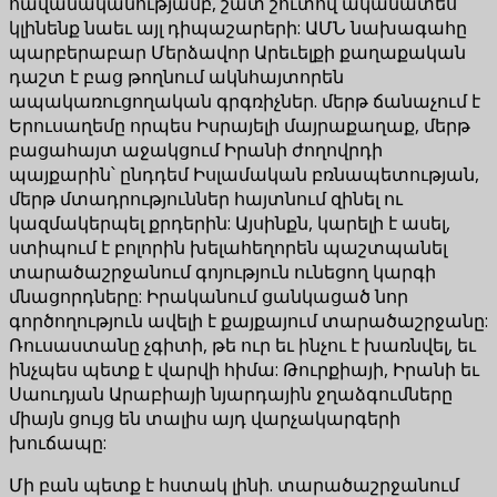
հավանականությամբ, շատ շուտով ականատես
կլինենք նաեւ այլ դիպաշարերի: ԱՄՆ նախագահը
պարբերաբար Մերձավոր Արեւելքի քաղաքական
դաշտ է բաց թողնում ակնհայտորեն
ապակառուցողական գրգռիչներ. մերթ ճանաչում է
Երուսաղեմը որպես Իսրայելի մայրաքաղաք, մերթ
բացահայտ աջակցում Իրանի ժողովրդի
պայքարին՝ ընդդեմ Իսլամական բռնապետության,
մերթ մտադրություններ հայտնում զինել ու
կազմակերպել քրդերին: Այսինքն, կարելի է ասել,
ստիպում է բոլորին խելահեղորեն պաշտպանել
տարածաշրջանում գոյություն ունեցող կարգի
մնացորդները: Իրականում ցանկացած նոր
գործողություն ավելի է քայքայում տարածաշրջանը:
Ռուսաստանը չգիտի, թե ուր եւ ինչու է խառնվել, եւ
ինչպես պետք է վարվի հիմա: Թուրքիայի, Իրանի եւ
Սաուդյան Արաբիայի նյարդային ջղաձգումները
միայն ցույց են տալիս այդ վարչակարգերի
խուճապը:
Մի բան պետք է հստակ լինի. տարածաշրջանում