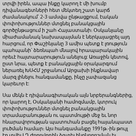
տրվի իրեն, ապա ինքը կարող է մի խումբ
դիվանագետների հետ մեկտեղ շատ կարճ
ժամանակում՝ 2-3 ամսվա ընթացքում, էական
փոփոխություններ մտցնել բանակցային
գործընթացում ի շահ Հայաստանի։ Օսկանյանը
միաժամանակ նախապայման է ներկայացրել այդ
հարցում, որ Փաշինյանը 3 ամիս պետք է լռություն
պահպանի՝ ձեռնպահ մնալով հրապարակային
որեւէ հայտարարություն անելուց: Առաջին կետով,
ըստ նրա, պետք է բանակցային օրակարգում
ներառել ԽՍՀՄ շրջանում Արցախի ինքնավար
մարզ լինելու հանգամանքը, ինչը չափազանց
կարեւոր է:
Սա մեկն է դիվանագիտական այն նրբերանգներից,
որ կարող է, Օսկանյանի համոզմամբ, կտրուկ
փոփոխություններ մտցնել բանակցային
տրամաբանության ու պատմույթի մեջ եւ նոր
հնարավորության պատուհան բացել հայանպաստ
լուծման համար։ Այս հանգամանքը 1991թ.-ին թույլ
էր տվել ԼՂ ժողովրդին ձգտել ինքնորոշման եւ