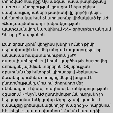
փորձված հնարքը: Այս անգամ հասարակությանը
վախի ու անզորության զգացում ներարկելու
մանիպուլյացիաների թափանիվը գործի դնելու
անշնորհակալ հանձնառությունը վիճակված էր ԱԺ
«Քաղպայմանագիր» խմբակցության
պատգամավոր, նախկինում ՀՀԿ երիտթեւի անդամ
Գեւորգ Պապոյանին:
Ըստ երեւույթին՝ վերջինս խնդիր ուներ թիմի
վերնախավին եւս մեկ անգամ ապացուցելու իր
անսասան հավատարմությունը ՔՊ
գաղափարներին: Եվ նրան, կարծես թե, հաջողվեց
գոհացնել այժմյան տերերին՝ ֆեյսբուքյան
գրառման մեջ հմտորեն կիրառելով «երկսայր»
ձեւակերպումներ, որոնցից մեկով խոցում է
ընդդիմությանը, մյուսով՝ ժողովրդի մեջ
գեներացնում վախ, տագնապ եւ անկարողության
զգացում: «Ինչո՞ւ ԱԺ ընդդիմությունն ուղղակի չի
ներկայացնում «Արցախը Ադրբեջանի կազմում
ճանաչելը քրեականացնող օրինագիծը»,- հարցնում
է եւ ինքն էլ պատասխանում. «նման նախագծի