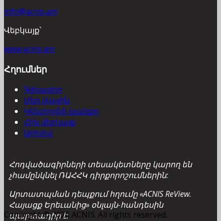
info@acnis.am
Վեբկայք՝
www.acnis.am
Հղումներ
Գլխավոր
Մեր մասին
Կենտրոնի կյանքը
Հին վեբկայք
Արխիվ
Հոդվածագիրների տեսակետները կարող են
չհամընկնել ՌԱՀՀԿ դիրքորոշումներին:
Արտատպման դեպքում հղումը «ACNIS ReView.
Հայացք Երեւանից» օնլայն-հանդեսին
Copyright © 2026 ACNIS. All rights reserved.
պարտադիր է: