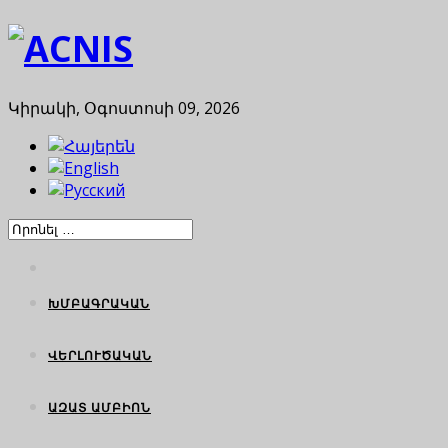
Կիրակի, Օգոստոսի 09, 2026
ԽՄԲԱԳՐԱԿԱՆ
ՎԵՐԼՈՒԾԱԿԱՆ
ԱԶԱՏ ԱՄԲԻՈՆ