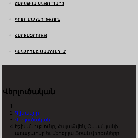
ՇԱԲԱԹՎԱ ԱՆՑՈՒԴԱՐՁ
ԳՐՔԻ ՄԵԿՆՈՒԹՅՈՒՆ
ՀԱՐՑԱԶՐՈՒՅՑ
ԿԵՆՏՐՈՆԸ ՄԱՄՈՒԼՈՒՄ
Վերլուծական
Գլխավոր
Վերլուծական
Իշխանությունը, ՀայաՔվեն, Օսկանյանի
առաջարկը եւ մերօրյա Ցռան վերգոները