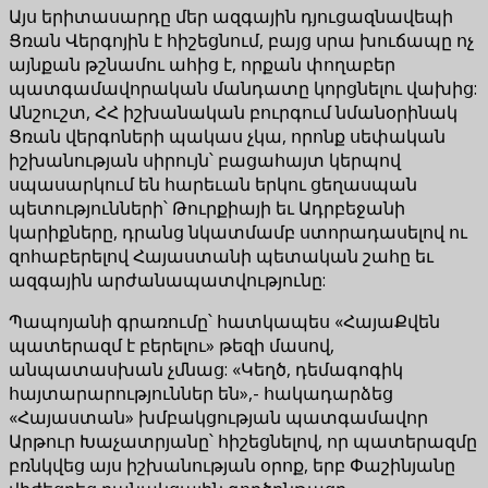
Այս երիտասարդը մեր ազգային դյուցազնավեպի
Ցռան Վերգոյին է հիշեցնում, բայց սրա խուճապը ոչ
այնքան թշնամու ահից է, որքան փողաբեր
պատգամավորական մանդատը կորցնելու վախից:
Անշուշտ, ՀՀ իշխանական բուրգում նմանօրինակ
Ցռան վերգոների պակաս չկա, որոնք սեփական
իշխանության սիրույն՝ բացահայտ կերպով
սպասարկում են հարեւան երկու ցեղասպան
պետությունների՝ Թուրքիայի եւ Ադրբեջանի
կարիքները, դրանց նկատմամբ ստորադասելով ու
զոհաբերելով Հայաստանի պետական շահը եւ
ազգային արժանապատվությունը:
Պապոյանի գրառումը՝ հատկապես «ՀայաՔվեն
պատերազմ է բերելու» թեզի մասով,
անպատասխան չմնաց: «Կեղծ, դեմագոգիկ
հայտարարություններ են»,- հակադարձեց
«Հայաստան» խմբակցության պատգամավոր
Արթուր Խաչատրյանը՝ հիշեցնելով, որ պատերազմը
բռնկվեց այս իշխանության օրոք, երբ Փաշինյանը