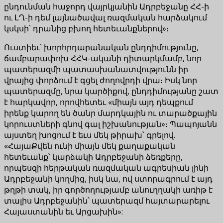
ընդունման հաջորդ վայրկյանին Ադրբեջանը ՀՀ-ի
ու ԼՂ-ի դեմ լայնածավալ ռազմական հարձակում
կսկսի՝ դրանից բխող հետեւանքներով»։
Ուստիեւ՝ խորհրդարանական ընդդիմությունը,
ճամբարափոխ ՀՀԿ-ականի դիտարկմամբ, նոր
պատերազմի պատասխանատվությունն իր
վրայից փորձում է գցել ժողովրդի վրա։ Իսկ նոր
պատերազմը, նրա կարծիքով, ընդդիմությանը շատ
է հարկավոր, որովհետեւ «միայն այդ դեպքում
իրենք կարող են ծանր մարդկային ու տարածքային
կորուստների գնով գալ իշխանության»։ Պապոյանն
այստեղ խոցում է եւս մեկ թիրախ՝ գրելով.
«ՀայաՔվեն ունի միայն մեկ քաղաքական
հետեւանք՝ կարձակի Ադրբեջանի ձեռքերը,
որպեսզի հերթական ռազմական ագրեսիան լինի
Ադրբեջանի կողմից, իսկ նա, ով ստորագրում է այդ
թղթի տակ, իր գործողությամբ անուղղակի առիթ է
տալիս Ադրբեջանին՝ պատերազմ հայտարարելու
Հայաստանին եւ Արցախին»: