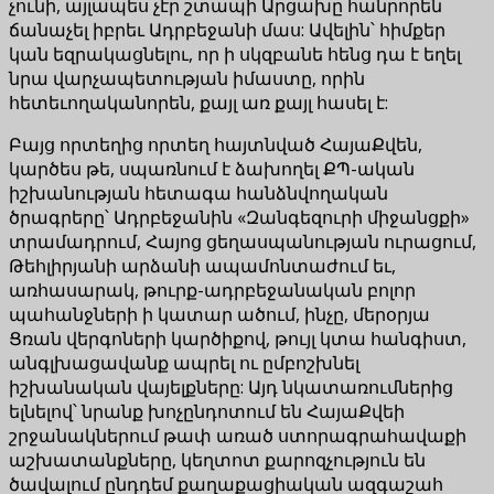
չունի, այլապես չէր շտապի Արցախը հանրորեն
ճանաչել իբրեւ Ադրբեջանի մաս: Ավելին՝ հիմքեր
կան եզրակացնելու, որ ի սկզբանե հենց դա է եղել
նրա վարչապետության իմաստը, որին
հետեւողականորեն, քայլ առ քայլ հասել է:
Բայց որտեղից որտեղ հայտնված ՀայաՔվեն,
կարծես թե, սպառնում է ձախողել ՔՊ-ական
իշխանության հետագա հանձնվողական
ծրագրերը՝ Ադրբեջանին «Զանգեզուրի միջանցքի»
տրամադրում, Հայոց ցեղասպանության ուրացում,
Թեհլիրյանի արձանի ապամոնտաժում եւ,
առհասարակ, թուրք-ադրբեջանական բոլոր
պահանջների ի կատար ածում, ինչը, մերօրյա
Ցռան վերգոների կարծիքով, թույլ կտա հանգիստ,
անգլխացավանք ապրել ու ըմբոշխնել
իշխանական վայելքները: Այդ նկատառումներից
ելնելով՝ նրանք խոչընդոտում են ՀայաՔվեի
շրջանակներում թափ առած ստորագրահավաքի
աշխատանքները, կեղտոտ քարոզչություն են
ծավալում ընդդեմ քաղաքացիական ազգաշահ