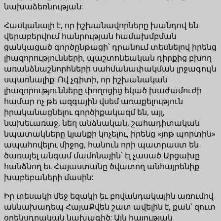
նախաձեռնության:
Հասկանալի է, որ իշխանավորները խանդով են
վերաբերվում հանրության համախմբման
ցանկացած գործընթացի՝ դրանում տեսնելով իրենց
լիազորությունների, պաշտոնեական դիրքից բխող
առանձնաշնորհների սահմանափակման լրջագույն
սպառնալիք: Ով չգիտի, որ իշխանական
լիազորությունները փողոցից եկած խաժամուժի
համար ոչ թե ազգային վսեմ առաքելություն
իրականացնելու գործիքակազմ են, այլ,
նախեւառաջ, նեղ անձնական, շահադիտական
նպատակները կյանքի կոչելու, իրենց «յոթ պորտին»
ապահովելու միջոց, հանուն որի պատրաստ են
ծառայել անգամ մամոնային՝ էլ չասած Արցախը
հանձնող եւ Հայաստանը ծվատող անհայրենիք
խաբեբաների մասին:
Իր տեսակի մեջ եզակի եւ բովանդակային առումով
աննախադեպ ՀայաՔվեն շատ ավելին է, քան՝ զուտ
օրենսդրական նախագիծ: Այն հայության