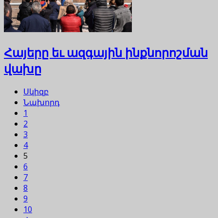
Հայերը եւ ազգային ինքնորոշման
վախը
Սկիզբ
Նախորդ
1
2
3
4
5
6
7
8
9
10