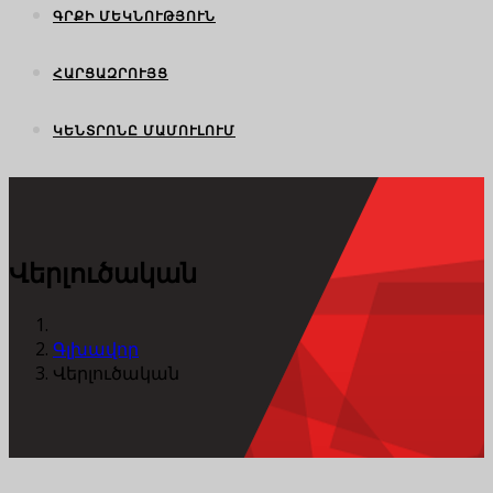
ԳՐՔԻ ՄԵԿՆՈՒԹՅՈՒՆ
ՀԱՐՑԱԶՐՈՒՅՑ
ԿԵՆՏՐՈՆԸ ՄԱՄՈՒԼՈՒՄ
Վերլուծական
Գլխավոր
Վերլուծական