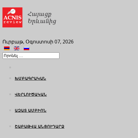
Ուրբաթ, Օգոստոսի 07, 2026
ԽՄԲԱԳՐԱԿԱՆ
ՎԵՐԼՈՒԾԱԿԱՆ
ԱԶԱՏ ԱՄԲԻՈՆ
ՇԱԲԱԹՎԱ ԱՆՑՈՒԴԱՐՁ