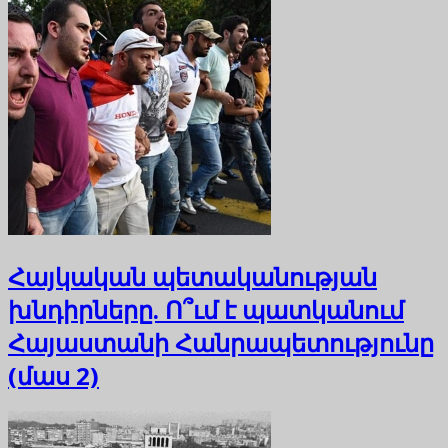
Հայկական պետականության
խնդիրները. Ո՞ւմ է պատկանում
Հայաստանի Հանրապետությունը
(մաս 2)