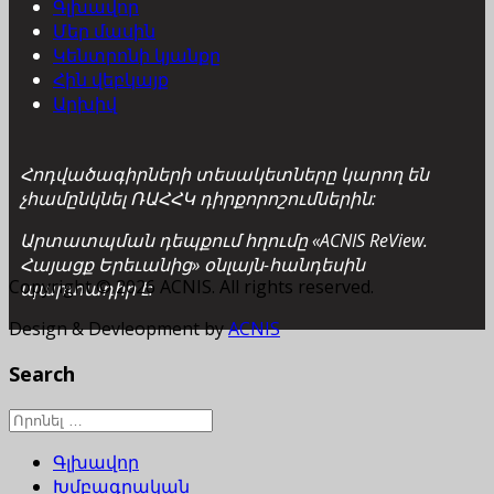
Գլխավոր
Մեր մասին
Կենտրոնի կյանքը
Հին վեբկայք
Արխիվ
Հոդվածագիրների տեսակետները կարող են
չհամընկնել ՌԱՀՀԿ դիրքորոշումներին:
Արտատպման դեպքում հղումը «ACNIS ReView.
Հայացք Երեւանից» օնլայն-հանդեսին
Copyright © 2026 ACNIS. All rights reserved.
պարտադիր է:
Design & Devleopment by
ACNIS
Search
Գլխավոր
Խմբագրական