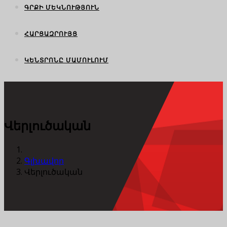
ԳՐՔԻ ՄԵԿՆՈՒԹՅՈՒՆ
ՀԱՐՑԱԶՐՈՒՅՑ
ԿԵՆՏՐՈՆԸ ՄԱՄՈՒԼՈՒՄ
Վերլուծական
Գլխավոր
Վերլուծական