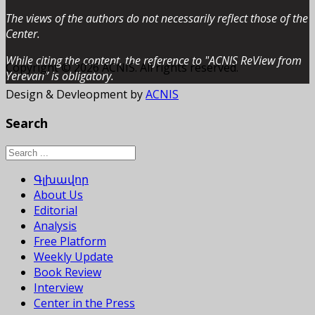
The views of the authors do not necessarily reflect those of the
Center.
While citing the content, the reference to "ACNIS ReView from
Copyright © 2026 ACNIS. All rights reserved.
Yerevan” is obligatory.
Design & Devleopment by
ACNIS
Search
Գլխավոր
About Us
Editorial
Analysis
Free Platform
Weekly Update
Book Review
Interview
Center in the Press