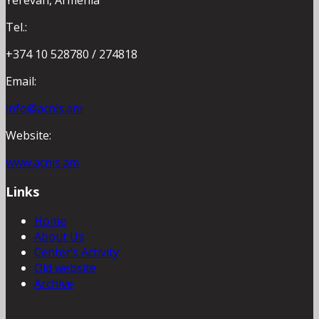
Tel.:
+374 10 528780 / 274818
Email:
info@acnis.am
Website:
www.acnis.am
Links
Home
About Us
Center’s Activity
Old website
Archive