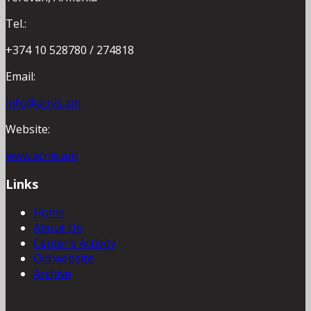
Tel.:
+374 10 528780 / 274818
Email:
info@acnis.am
Website:
www.acnis.am
Links
Home
About Us
Center’s Activity
Old website
Archive