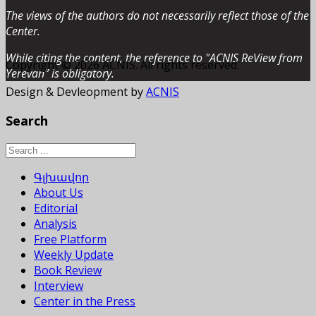
The views of the authors do not necessarily reflect those of the
Center.
While citing the content, the reference to "ACNIS ReView from
Copyright © 2026 ACNIS. All rights reserved.
Yerevan” is obligatory.
Design & Devleopment by
ACNIS
Search
Գլխավոր
About Us
Editorial
Analysis
Free Platform
Weekly Update
Book Review
Interview
Center in the Press