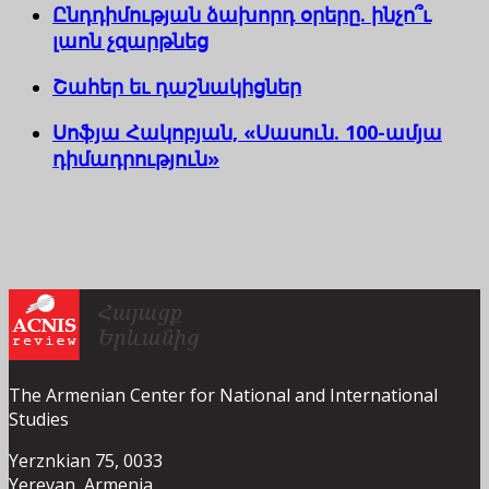
Ընդդիմության ձախորդ օրերը. ինչո՞ւ
լաոն չզարթնեց
Շահեր եւ դաշնակիցներ
Սոֆյա Հակոբյան, «Սասուն. 100-ամյա
դիմադրություն»
The Armenian Center for National and International
Studies
Yerznkian 75, 0033
Yerevan, Armenia