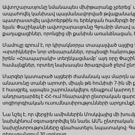
Ավտոշարասյունը նմանապես մխիթարանք չբերեց՝ մե
ապահովել կանխավ պայմանավորված թվաքանակը, 
պատրաստվել ավտոերթին ու երեկոյան համերգի ծրա
ելան: Փաշինյանի ավտոշարասյունը Գյումրի մտավ 
քաղաքացիներ, որոնցից մի քանիսն առանձնացան, եր
Մամուլը գրում է, որ կիրակնօրյա տապալված այցից եր
«սրտիկների» նոր տեսարաններ, որպեսզի հանրության
իրեն: «Հրապարակի» տեղեկացմամբ՝ այդ օրը Փաշինյ
համայնքներ, որտեղ նախապես ծրագրված ջերմ ընդու
Մարզեր կատարած այցերի ժամանակ այս մարդն ամեն 
անասունը տանի արոտի, միայն թե հունիսի 7-ին մ
է հասցրել, այսպես շարունակվելու դեպքում կարող
անդրադարձել է ՀՀ-ում հնարավոր ընտրական զարգ
սոցիոլոգիական ուսումնասիրությունների արդյունքն
Նա նշել է, որ վերջին ամիսներին Մոսկվայից մի խ
նախկինում օգտագործվել են նաեւ ԱՄՆ ընտրական գո
նախընտրությունները գնահատելու նպատակով։ Գաբ
գերազանցում 30 տոկոսը.