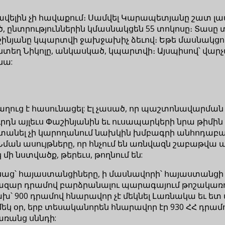
լին չի հավաքում։ Սամվել Կարապետյանը շատ լավ աճ
, ընտրություններին կմասնակցեն 55 տոկոսը։ Տասը տո
նյանը կպարտվի ջախջախիչ ձեւով։ Եթե մասնակցությո
յնտեղ Նիկոլը, անկասկած, կպարտվի։ Այսպիսով՝ վար
նա:
աղուց է հասունացել: Էլ չասած, որ պաշտոնավարմ
ն այլեւս Փաշինյանին եւ ուսապարկերի նրա թիմին չի
, տանել չի կարողանում նախկին խմբագրի անհոդաբ
 Նման ասույթները, որ հնչում են առնվազն շաբաթվա 
մի նստվածք, թերեւս, թողնում են:
Ասաց՝ հայաստանցիները, ի մասնավորի՝ հայաստանցի
 հազար դրամով բարձրանալու պարագայում թոշակառո
ախ՝ 900 դրամով հնարավոր չէ մեկնել Լառնակա եւ ետ վ
եկ օր, երբ տեսականորեն հնարավոր էր 930 ՀՀ դրամով
առանց սննդի: