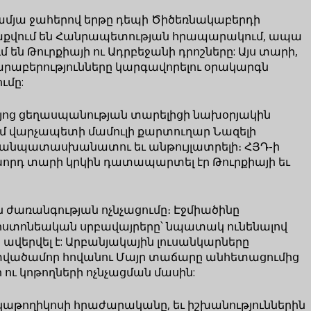
ամյա ջահերով երթը դեպի Ծիծեռնակաբերդի
վաքվում են Հանրապետության հրապարակում, ապա
են Թուրքիայի ու Ադրբեջանի դրոշները: Այս տարի,
 հարաբերությունները կարգավորելու օրակարգն
ւմը:
այոց ցեղասպանության տարելիցի նախօրյակին
ցում վարչապետի մամուլի քարտուղար Նազելի
ս անպատասխանատու եւ անթույլատրելի։ ՀՅԴ-ի
ախորդ տարի կրկին դատապարտել էր Թուրքիայի եւ
 ժառանգության ոչնչացումը։ Էջմիածինը
քրիստոնեական սրբավայրերը՝ նպատակ ունենալով
ավերվել է: Արբանյակային լուսանկարները
 Աստվածամոր հովանու Մայր տաճարը անհետացումից
ու կոթողների ոչնչացման մասին:
է կաթողիկոսի հրաժարականը, եւ իշխանություններին