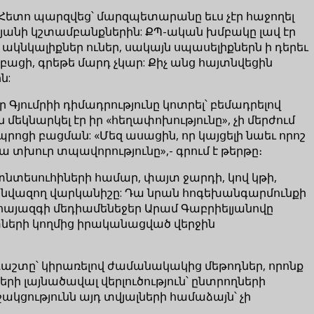
 Հետո պարզվեց՝ մարզպետարանը եւս չէր հաջողել
նի կշտամբանքներին: ՔՊ-ական խմբակը լավ էր
կնկալիքներ ուներ, սակայն սպասելիքներն ի դերեւ
ացի, գրեթե մարդ չկար: Քիչ անց հայտնվեցին
ն:
ր Գյումրիի դիմադրությունը կոտրել՝ բեմադրելով
մեկնարկել էր իր «հեղափոխությունը», չի մերժում
ոցի բացման: «Մեզ ասացին, որ կայցելի նաեւ որոշ
 տխուր տպավորությունը»,- գրում է թերթը։
տնտեսուհիների համար, փայտ ջարդի, կով կթի,
տե նվազող վարկանիշը: Դա նրան հոգեխանգարմունքի
ղ հայազգի մեդիամենեջեր Արամ Գաբրիելյանովը
տների կողմից իրականացված վերջին
 դաշտը՝ կիրառելով ժամանակակից մեթոդներ, որոնք
ի լայնածավալ վերլուծություն՝ ընտրողների
ցությունն այդ տվյալների համաձայն՝ չի