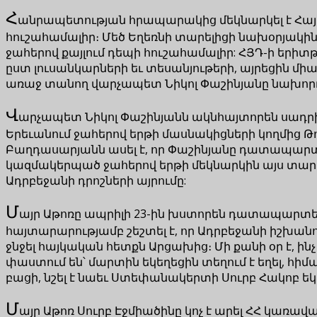
Հ
անրապետության հրապարակից մեկնարկել է Հայո
հուշահամալիր։ Մեծ Եղեռնի տարելիցի նախօրյա
ջահերով քայլում դեպի հուշահամալիր: ՀՅԴ-ի երիտ
ըստ լուսանկարների եւ տեսանյութերի, այրեցին մի
առաջ տանող վարչապետ Նիկոլ Փաշինյանը նախորդ
Վ
արչապետ Նիկոլ Փաշինյանն ակնհայտորեն սադրիչ
Երեւանում ջահերով երթի մասնակիցների կողմից Թո
Բաղդասարյանն ասել է, որ Փաշինյանը դատապարտ
կազմակերպած ջահերով երթի մեկնարկին այս տարի 
Ադրբեջանի դրոշների այրումը:
Մ
այր Աթոռը ապրիլի 23-ին խստորեն դատապարտել 
հայտարարությամբ շեշտել է, որ Ադրբեջանի իշխա
ջնջել հայկական հետքն Արցախից։ Մի քանի օր է, ի
փաստում են՝ մարտին եկեղեցին տեղում է եղել, հ
բացի, նշել է նաեւ Ստեփանակերտի Սուրբ Հակոբ ե
Մ
այր Աթոռ Սուրբ Էջմիածինը կոչ է արել ՀՀ կառա