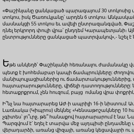
«Փաշինյանը ցանկացած պարագայում 30 տոկոսից ավե
տոկոս, իսկ Ծառուկյանը՝ արդեն 6 տոկոս։ Անկասկած
մասնակցի 55 տոկոս եւ ավելի ընտրազանգված, Փաշի
դնել երկրորդ փուլի վրա՝ ընդդեմ Կարապետյանի։ Ա
ընտրությունները ցանկացած պատրվակով»,- նշել է 
Ե
թե անկեղծ՝ Փաշինյանի հեռանալու ժամանակը վ
պետք է խոհեմաբար կապի ճամպրուկները: Ժողովուրդ
մանիպուլյացիաներից ու ճամարտակություններից
հայտարարությունները, վիճելի դատողությունները:
հետաքրքրում, չեն հուզում, բայց ոմանց վրա փոքրիկ 
Ի՞նչ նա հայտարարեց ԱԺ-ի ապրիլի 16-ի նիստում: 
Լառնակա (Կիպրոս) մեկնել: «Կենսաթոշակները 10
չգիտես՝ լո՞ւրջ, թե՞ հանաքով հայտարարում է նա: Ն
Պարզվում է՝ եղել է տարվա մեջ այդպիսի ընդամենը մ
վերադարձի, առանց վիզայի, առանց կեցավայրի ու 