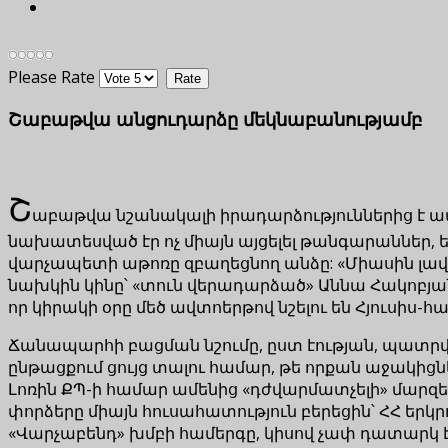
Please Rate
Շաբաթվա անցուդարձը մեկնաբանությամբ
Շ
աբաթվա նշանակալի իրադարձություններից է ապր
նախատեսված էր ոչ միայն այցելել թանգարաններ, ե
վարչապետի աթոռը զբաղեցնող անձը: «Միասին լավ 
նախկին կինը՝ «տուն վերադարձած» Աննա Հակոբյան
որ կիրակի օրը մեծ ավտոերթով նշելու են Հյուս
Ճանապարհի բացման նշումը, ըստ էության, պատրվակ
ընթացքում ցույց տալու համար, թե որքան աջակիցնե
Լոռին ՔՊ-ի համար ամենից «դժվարմատչելի» մարզեր
փորձերը միայն հուսահատություն բերեցին՝ ՀՀ ե
«Վարչաբենդ» խմբի համերգը, կիսով չափ դատարկ էր՝