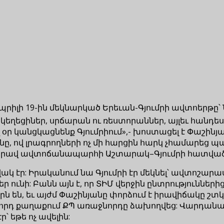
իլի 19-ին մեկնարկած Երեւան-Գյումրի ավտոերթը՝ 
կեղեցիներ, սրճարան ու ռեստորաններ, այլեւ հանդես
օր կանցկացնենք Գյումրիում»,- խոստացել է Փաշինյ
ը, ով լրագրողների ոչ մի հարցին հարկ չհամարեց պ
իս-հարավ ավտոճանապարհի Աշտարակ–Գյումրի հատված
 էր: Իրականում նա Գյումրի էր մեկնել՝ ավտոշարասյ
ր ունի: Բանն այն է, որ ՏԻՄ վերջին ընտրությունն
ն են, եւ այժմ Փաշինյանը փորձում է իրավիճակը շտկ
րկրորդ քաղաքում ՔՊ առաջնորդը ձախողվեց: Վարդան
 եթե ոչ ավելին: