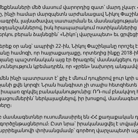
քենաների մեծ մասում վարորդից զատ՝ մարդ չկար:
ինչի համար մարզպետն արժանացավ Նիկոլ Փաշինյա
գրին, լայնածավալ սատարման եւ մասնակցության ա
ազդանշաններով, իսկ հրապարակում ոստիկաններից բ
կու բերան ձայնեցին՝ «Նիկո՛լ վարչապետ» եւ ցրվեցի
եք օր անց՝ ապրիլի 22-ին, Նիկոլ Փաշինյանը որոշել է
ը համոզի, որ հայրաքաղաքը, որտեղից ինքը 2018-ին 
անը պաշտոնական այց էր ծրագրել` մասնակցելու դպր
նելություն կբեմադրեն, որ «ջրեն» նախորդ անգամվա
ինչի պատրաստ է՝ քիչ է մնում դույլերով ջուր կրի 
ի քանի քվե կորզի: Նրան հանգիստ չի տալիս հետզհե
 է իսպառ զրկվել բանականությունից: ՌԴ-ում բնակվո
ացումներին՝ ներկայացնելով, իր խոսքով, մասնագե
երը։
ումբ մասնագետներ ուսումնասիրել են ՀՀ քաղաքական
րծընթացներում։ Ըստ նրա՝ իրականացվել է տվյալներ
րիելյանովի փոխանցմամբ՝ գործող վարչապետի աջակ