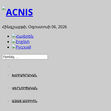
Հինգշաբթի, Օգոստոսի 06, 2026
ԽՄԲԱԳՐԱԿԱՆ
ՎԵՐԼՈՒԾԱԿԱՆ
ԱԶԱՏ ԱՄԲԻՈՆ