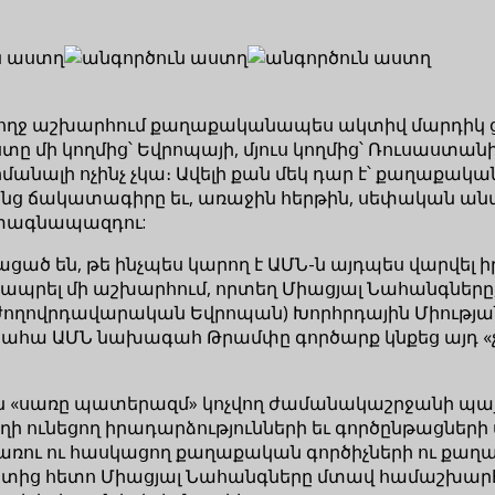
մբողջ աշխարհում քաղաքականապես ակտիվ մարդիկ 
ի կողմից՝ Եվրոպայի, մյուս կողմից՝ Ռուսաստանի հ
մանալի ոչինչ չկա։ Ավելի քան մեկ դար է՝ քաղաքակա
ւ իրենց ճակատագիրը եւ, առաջին հերթին, սեփական 
ւ տագնապազդու:
րմացած են, թե ինչպես կարող է ԱՄՆ-ն այդպես վարվել
են ապրել մի աշխարհում, որտեղ Միացյալ Նահանգներ
 ժողովրդավարական Եվրոպան) Խորհրդային Միության
Եվ ահա ԱՄՆ նախագահ Թրամփը գործարք կնքեց այդ «չ
ն «սառը պատերազմ» կոչվող ժամանակաշրջանի պայմ
ղի ունեցող իրադարձությունների եւ գործընթացների 
որձառու ու հասկացող քաղաքական գործիչների ու ք
րտից հետո Միացյալ Նահանգները մտավ համաշխարհ