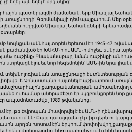
 եղել. այն եղել է մրցակից:
հային պատերազմի ժամանակ, երբ Միացյալ Նահան
ի առաջնորդի՝ Գերմանիայի դեմ պայքարում։ Մեր օրե
ղծմանն ուղղված Միացյալ Նահանգների երկարամյա
 օտարներ:
 նույնքան ակնհայտորեն երեւում էր 1945-47 թվակ
աժանված էր ԽՍՀՄ-ի ու ԱՄՆ-ի միջեւ, եւ նրա արեւ
թյան» դաշինք։ Բնականաբար, նման դաշինքի անհր
ին ստրկացնելու եւ նոր հեգեմոնին՝ ԱՄՆ-ին նրա լ
մ, տեխնոլոգիական առաջընթացի եւ տնտեսության գլ
վել է. Չինաստանը հայտնել է աշխարհում առաջնոր
շխարհային քաղաքականության ամրապնդվող առաջն
հպանելու համար անհրաժեշտ էր սկզբունքորեն նոր
ել էր ապամոնտաժվել 1989 թվականից։
 էր, թե Եվրոպան միավորվել է եւ ԱՄՆ-ի ղեկավարո
չպես ասում են։ Բայց դա այդպես չէր. իր դերն ու 
դ մասին արդեն խոսում էին երկրում փոփոխվող քաղա
իրենց փրկությունը, ինչը պահանջում էր հին կարգի 