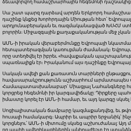
ձեւավորվող համաշխարհային հեգեմոնի դաշնակիցը չի
Սա շատ պարզ դարձավ արդեն Երկրորդ համաշխար
դաշինք կնքեց Խորհրդային Միության հետ՝ Եվրոպայ
արդյունաբերական եւ ռազմականացված ԽՍՀՄ ստե
բոլորին։ Միջազգային քաղաքականության մեջ չկան
ԱՄՆ-ի իրական վերաբերմունքը Եվրոպայի նկատմամբ
հետպատերազմյան կառուցման ժամանակ։ Եվրոպան բ
որը ստեղծվել էր իբրեւ «հավաքական պաշտպանու
սպառնալիքն էր։ Իրականում այս դաշինքը Եվրոպայ
Սակայն ավելի քան քառասուն տարիների ընթացքու
հավասարակշռությունն աշխարհում արմատապես փոխ
Համապատասխանաբար՝ Միացյալ Նահանգները համա
կորցրեց հեգեմոնի իր կարգավիճակը: Դիրքերը պա
իմաստը կորել էր ԱՄՆ-ի համար, եւ այդ կարգը սկս
Սոցիալիստական ճամբարը կազմաքանդվեց, եւ թվում
հուսալի համակարգ։ Ապրիր եւ ապրիր երջանիկ՝ ին
կորցնելու՝ ԱՄՆ-ի միտումը սկսեց աշխուժանալ: Այ
որ պահի ամերիկացիներին անհրաժեշտ էր ստանձնել 