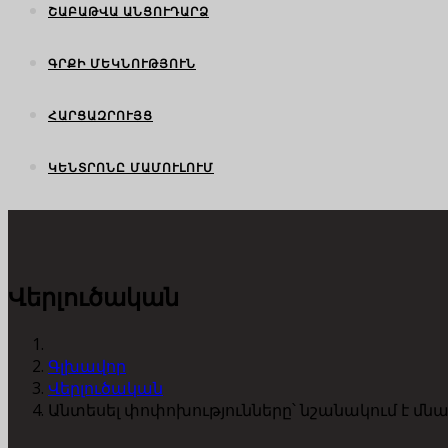
ՇԱԲԱԹՎԱ ԱՆՑՈՒԴԱՐՁ
ԳՐՔԻ ՄԵԿՆՈՒԹՅՈՒՆ
ՀԱՐՑԱԶՐՈՒՅՑ
ԿԵՆՏՐՈՆԸ ՄԱՄՈՒԼՈՒՄ
Վերլուծական
Գլխավոր
Վերլուծական
Անտեսել փոփոխությունները՝ նշանակում է մնա