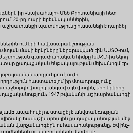
գներն իր «նախահայր» Մեծ Բրիտանիայի հետ
րում՝ 20-րդ դարի երեսնականներին,
 աշխատանքի պատմությունը հասանելի է դարձել
աններին ուժերի հավասարակշռության
մտյան մասի երկրները ներգրավված էին ՆԱՏՕ-ում,
աժեշտության գաղափարական հիմքը ԽՍՀՄ-ից եկող
իակատար քաղաքական ենթակայության մեխանիզմ էր։
ոբալացման արդյունքում, ուժի
դություն հաստատելու՝ իր մտադրությունը:
որդի փուլից անցավ այն փուլին, երբ երկիրը
 քաղաքականություն։ 1947 թվականի աշխարհակարգի
ւթյամբ ապահովել ու ստացել է անվտանգության
կարգավիճակը համաշխարհային քաղաքականության մեջ
քական վարչակարգերն ու հասարակությունը։ Եվ ինչ-
արժեքների ու սկզբունքների մերժում։