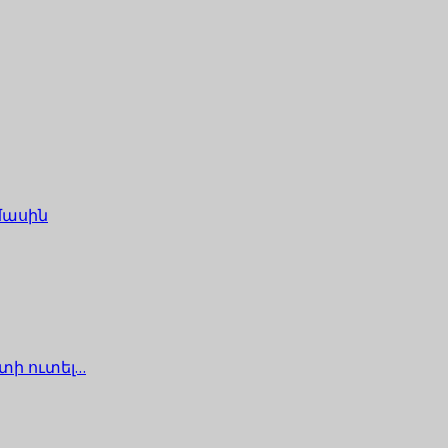
մասին
տի ուտել…