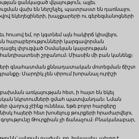
ության ցանկացած վկայություն, այլեւ
ուցման վախ են ներշնչել, պատրաստ են դառնալու
թվով եկեղեցիների, խաչքարերի ու գերեզմանոցների
 հուսով եմ, որ կգտնեմ այն հակիրճ կիսվելու
կան հարաբերությունների կարգավորման
դացել փլուզված Օսմանյան կայսրության
հանդիսատեսի շրջանում։ Միասին մի բան կանենք։
յունների գնահատման քննադատական մոտեցման ճիշտ
րանքը։ Մարդիկ չեն սիրում խորանալ ուրիշի
բախման առկայության հետ, ի հայտ են եկել
նական նկրտումների ցմահ պատվանդան։ Նման
եր վաղուց չէինք ունենա, եթե բոլոր հարցերը
նիսկ հայերի հետ խոսելուց թուրքերի հրաժարվելու
գոյությունը Թուրքիան չի ճանաչում։ Բնականաբար,
յունն՝ այնքան դաժան, որ, իսկապես, պետք է