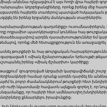
 միայն անխնա ոչնչացվում է այս հողի վրա հայերի գոյ
դհանրապես։ Ադրբեջանցիները, որոնք իրենց մեջ հատ
րպ բացատրեն հայերեն տառերով պատված հսկայական 
վազվզել են իրենց երջանիկ մանկության տարիներին։
հարմարավետության գաղտնիքը» ուսումնասիրելուն, եւ
թերցողը ողջամիտ պատկերացում կունենա հայ-թուրքա
տեսաձեւաչափով արդեն դասախոսություններ եմ կար
այով, որոնք մեծ հետաքրքրություն են առաջացրել 
ւ հասնել թուրքերի եւ հայ-թուրքական հարաբերութ
զարգացած է «միակ ճշմարտության» երեւույթի թելադ
աշտպանել իրենց «միակ ճշմարիտ» կարծիքը:
նթացքում՝ զուգորդված Արցախի կարգավիճակի շուրջ 
 հեղինակների համար դրանք արդեն դարձել են անձ
այժմ եւ բոլոր ժամանակներում թուրքերի հետ խնդիրն
տի ուժի նկատմամբ հավատն այնքան զորեղ է, որ նույ
անգամանքը, որ հայերի հետ ամենաուղիղ խնդիրների 
 խնդիրները քննարկելու իրավունքից։
է, իսկ ներկայումս զարգացող քաղաքական իրականութ