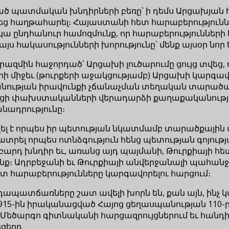
 պատմական խնդիրների բեռը՝ ի դեմս Արցախյան հ
վեց հաղթահարել։ Հայաստանի հետ հարաբերություն
կա ընդհանուր համոզմունք, որ հարաբերություններ
 հակասությունների խորությունը՝ մենք այսօր նոր ենք
մին հաջորդած՝ Արցախի լուծարումը ցույց տվեց, որ
ների միջեւ (թուրքերի աջակցությամբ) Արցախի կարգ
նության իրավունքի չճանաչման տեղական տարածաշ
անցի փախստականների վերադարձի քաղաքականությա
նադրությունը։
լ է որպես իր պետության նկատմամբ տարածքային 
ատրել որպես ոտնձգություն հենց պետության գոյու
բարդ խնդիր եւ, առանց այդ պայմանի, Թուրքիայի հե
նենք։ Ադրբեջանի եւ Թուրքիայի անվերջանալի պահանջն
տ հարաբերությունները կարգավորելու հարցում։
ապատճառները շատ ավելի խորն են, քան այն, ինչ 
915-ին իրականացված Հայոց ցեղասպանության 110-րդ
։ Մեծարգո գիտնականի հարցազրույցներում եւ հան
զերը.