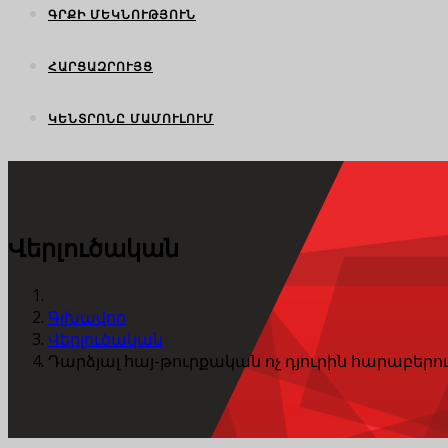
ԳՐՔԻ ՄԵԿՆՈՒԹՅՈՒՆ
ՀԱՐՑԱԶՐՈՒՅՑ
ԿԵՆՏՐՈՆԸ ՄԱՄՈՒԼՈՒՄ
Վերլուծական
Գլխավոր
Վերլուծական
Դարձյալ հայ-թուրքական ոչ դյուրին հարաբերու