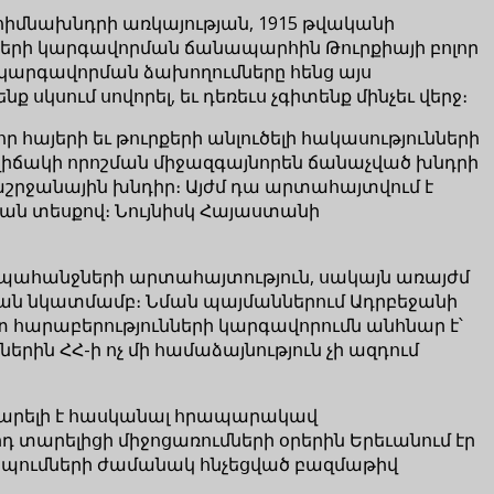
իմնախնդրի առկայության, 1915 թվականի
ների կարգավորման ճանապարհին Թուրքիայի բոլոր
ի կարգավորման ձախողումները հենց այս
 սկսում սովորել, եւ դեռեւս չգիտենք մինչեւ վերջ։
 հայերի եւ թուրքերի անլուծելի հակասությունների
ավիճակի որոշման միջազգայնորեն ճանաչված խնդրի
րջանային խնդիր։ Այժմ դա արտահայտվում է
ն տեսքով։ Նույնիսկ Հայաստանի
պահանջների արտահայտություն, սակայն առայժմ
թյան նկատմամբ։ Նման պայմաններում Ադրբեջանի
տ հարաբերությունների կարգավորումն անհնար է՝
երին ՀՀ-ի ոչ մի համաձայնություն չի ազդում
կարելի է հասկանալ հրապարակավ
 տարելիցի միջոցառումների օրերին Երեւանում էր
դիպումների ժամանակ հնչեցված բազմաթիվ