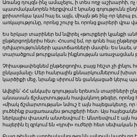
Առանց դույզն-ինչ ամաչելու, ի տես ողջ աշխարհի, ոչ
պատմականորեն հերքվում է նրանց գոյությունն ըն
քրիստոնյա կամ հայ եւ այլն, միայն թե ինչ-որ կե
առկայությունը, որոնց շուրջ եւ որոնց քարերի վրա 
Ես երկար տարիներ եմ նվիրել «թուրքերի կյանքի ան
ընթերցողներիս հետ։ Հուսով եմ, որ գոնե հայ ըն
դժվարությունների պատճառների մասին։ Ես նաեւ 
տարածքում թուրքական ինքնության առաջացման թեմ
Չհիասթափեցնեմ ընթերցողիս, բայց հեշտ չի լինլո
ընկալմանը։ Մեր հանրային քննարկումներում խիստ 
կարծիքի մեջ, նրանք սիրում են ցանկացած կերպ պ
Ավելին՝ ՀՀ անկախ գոյության երեսուն տարիների ը
անսասան ճշմարտության հավակնող թեզեր, որոնց
«միակ ճշմարտության» նմուշ է այն հայեցակետը, որ 
լուծեինք բացառապես թուրքերի հետ։ Այս հայեցակե
ներկայիս փաստն անտեսվում է։ Անտեսվում է այն հ
հայերին էլ զրկում են «դրսի» ուժերի հետ սեփական
Բայց թեմայի արդիականությունն այնքան կարեւոր 