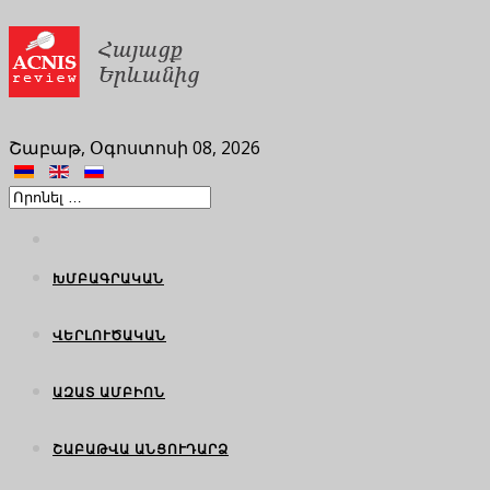
Շաբաթ, Օգոստոսի 08, 2026
ԽՄԲԱԳՐԱԿԱՆ
ՎԵՐԼՈՒԾԱԿԱՆ
ԱԶԱՏ ԱՄԲԻՈՆ
ՇԱԲԱԹՎԱ ԱՆՑՈՒԴԱՐՁ