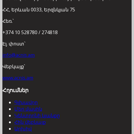
ՀՀ, Երևան 0033, Երզնկյան 75
Հեռ.՝
+374 10 528780 / 274818
Էլ. փոստ՝
info@acnis.am
Վեբկայք՝
www.acnis.am
Հղումներ
Գլխավոր
Մեր մասին
Կենտրոնի կյանքը
Հին վեբկայք
Արխիվ