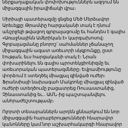
ներքաղաքական փոփոխություններն ազդում են
միջազգային իրավիճակի վրա։
Սիրիայի պատերազմը ցնցեց Մեծ Մերձավոր
Արեւելքը: Թրամփը հարցականի տակ է դնում
անշրջելի թվացող գլոբալացումը եւ հանդես է գալիս
«Առաջնայինն Ամերիկան է» կարգախոսով։
Գլոբալացմանը բնորոշ` սահմաններ չճանաչող
միջազգային ազատ առեւտրի սկզբունքը, ըստ
էության, եւս հարցականի տակ է։ Նրան
փոխարինելու են գալիս պրոտեկցիոնիզմը եւ
առեւտրական պատերազմները։ Եվրամիությունը
փորձում է ստեղծել միացյալ զինված ուժեր։
Ֆրանսիայի նախագահ Մակրոնը միացյալ զինված
ուժերի ստեղծումը բացատրեց Ռուսաստանից,
Չինաստանից եւ… ԱՄՆ-ից պաշտպանվելու
անհրաժեշտությամբ։
Ոլորտի տեսաբաններն արդեն քննարկում են նոր
միջազգային հարաբերությունների հնարավոր
կանոնները կամ նոր աշխարհակարգի հնարավոր