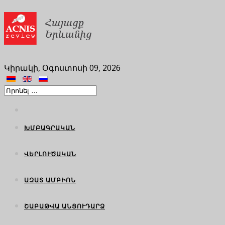
Կիրակի, Օգոստոսի 09, 2026
ԽՄԲԱԳՐԱԿԱՆ
ՎԵՐԼՈՒԾԱԿԱՆ
ԱԶԱՏ ԱՄԲԻՈՆ
ՇԱԲԱԹՎԱ ԱՆՑՈՒԴԱՐՁ