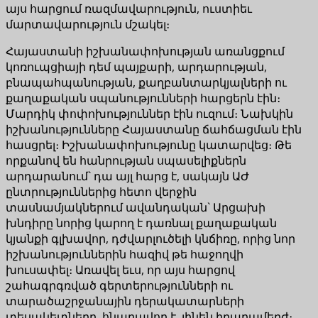
այս հարցում ռազմավարություն, ուստիեւ
մարտավարություն մշակել։
Հայաստանի իշխանափոխության առանցքում
կոռուպցիայի դեմ պայքարի, արդարության,
բնապահպանության, քաղբանտարկյալների ու
քաղաքական սպանությունների հարցերն էին։
Մարդիկ փոփոխություններ էին ուզում։ Նախկին
իշխանությունները Հայաստանը ճահճացման էին
հասցրել։ Իշխանափոխությունը կատարվեց։ Թե
որքանով են հանրության սպասելիքներն
արդարանում` դա այլ հարց է, սակայն ԱԺ
ընտրություններից հետո վերջին
տասնամյակներում ավանդական` Արցախի
խնդիրը նորից կարող է դառնալ քաղաքական
կյանքի գլխավոր, դժվարլուծելի կնճիռը, որից նոր
իշխանություններին հազիվ թե հաջողվի
խուսափել։ Առավել եւս, որ այս հարցով
շահագրգռված գերտերությունների ու
տարածաշրջանային դերակատարների
տեսակետները, հնարավոր է, լինեն իրարամերժ։