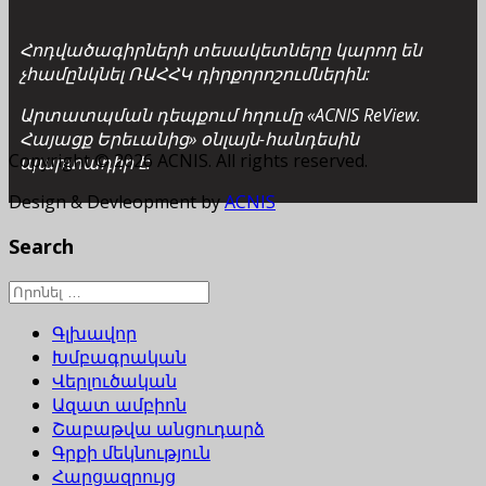
Հոդվածագիրների տեսակետները կարող են
չհամընկնել ՌԱՀՀԿ դիրքորոշումներին:
Արտատպման դեպքում հղումը «ACNIS ReView.
Հայացք Երեւանից» օնլայն-հանդեսին
Copyright © 2026 ACNIS. All rights reserved.
պարտադիր է:
Design & Devleopment by
ACNIS
Search
Գլխավոր
Խմբագրական
Վերլուծական
Ազատ ամբիոն
Շաբաթվա անցուդարձ
Գրքի մեկնություն
Հարցազրույց