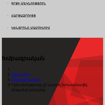
ԳՐՔԻ ՄԵԿՆՈՒԹՅՈՒՆ
ՀԱՐՑԱԶՐՈՒՅՑ
ԿԵՆՏՐՈՆԸ ՄԱՄՈՒԼՈՒՄ
Խմբագրական
Գլխավոր
Խմբագրական
Իշխանությունը չի կարող խուսանավել
Արցախի խնդրից