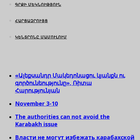
ԳՐՔԻ ՄԵԿՆՈՒԹՅՈՒՆ
ՀԱՐՑԱԶՐՈՒՅՑ
ԿԵՆՏՐՈՆԸ ՄԱՄՈՒԼՈՒՄ
«Ալեքսանդր Մակեդոնացու կյանքն ու
գործունեությունը», Ռիտա
Հարությունյան
November 3-10
The authorities can not avoid the
Karabakh issue
Власти не могут избежать карабахской