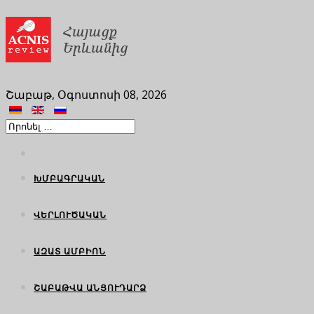
Շաբաթ, Օգոստոսի 08, 2026
ԽՄԲԱԳՐԱԿԱՆ
ՎԵՐԼՈՒԾԱԿԱՆ
ԱԶԱՏ ԱՄԲԻՈՆ
ՇԱԲԱԹՎԱ ԱՆՑՈՒԴԱՐՁ