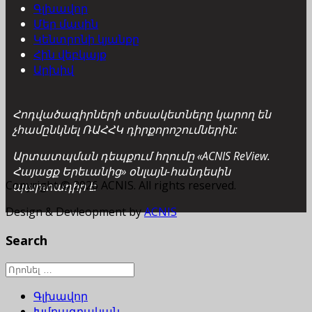
Գլխավոր
Մեր մասին
Կենտրոնի կյանքը
Հին վեբկայք
Արխիվ
Հոդվածագիրների տեսակետները կարող են
չհամընկնել ՌԱՀՀԿ դիրքորոշումներին:
Արտատպման դեպքում հղումը «ACNIS ReView.
Հայացք Երեւանից» օնլայն-հանդեսին
Copyright © 2026 ACNIS. All rights reserved.
պարտադիր է:
Design & Devleopment by
ACNIS
Search
Գլխավոր
Խմբագրական