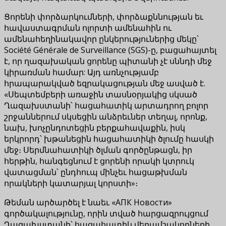
Ցորենի փորձարկումների, փորձաքննության եւ
հավաստագրման ոլորտի ամենահին ու
ամենահեղինակավոր ընկերություներից մեկը՝
Société Générale de Surveillance (SGS)-ը, բացահայտել
է, որ ղազախական ցորենը պիտանի չէ սննդի մեջ
կիրառման համար: Այդ առնչությամբ
հրապարակված եզրակացության մեջ ասված է.
«Սեպտեմբերի առաջին տասնօրյակից սկսած
Ղազախստանի՝ հացահատիկ արտադրող բոլոր
շրջաններում սկսեցին անձրեւներ տեղալ, որոնք,
նախ, խոչընդոտեցին բերքահավաքին, իսկ
երկրորդ՝ խթանեցին հացահատիկի ծլումը հասկի
մեջ։ Սերմնահատիկի ծլման գործընթացն, իր
հերթին, հանգեցնում է ցորենի որակի կտրուկ
վատացման՝ ընդհուպ մինչեւ հացաթխման
որակների կատարյալ կորստի»։
Թեման արծարծել է նաեւ «АПК Новости»
գործակալությունը, որին տված հարցազրույցում
Ղազախստանի՝ հացահատիկ վերամշակողների