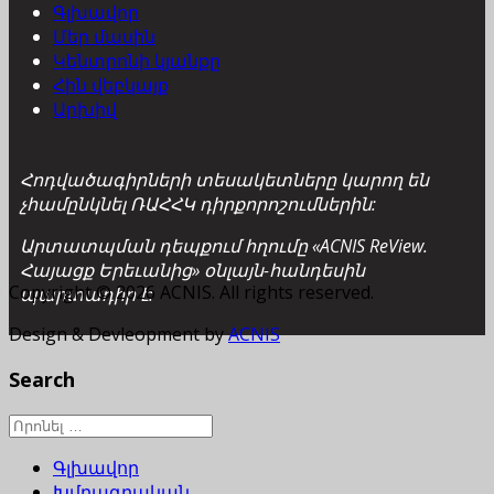
Գլխավոր
Մեր մասին
Կենտրոնի կյանքը
Հին վեբկայք
Արխիվ
Հոդվածագիրների տեսակետները կարող են
չհամընկնել ՌԱՀՀԿ դիրքորոշումներին:
Արտատպման դեպքում հղումը «ACNIS ReView.
Հայացք Երեւանից» օնլայն-հանդեսին
Copyright © 2026 ACNIS. All rights reserved.
պարտադիր է:
Design & Devleopment by
ACNIS
Search
Գլխավոր
Խմբագրական