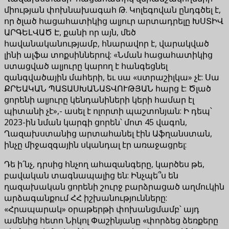
միության փոխնախագահ Թ. Կոլեգովան ընդգծել է,
որ ծլած հացահատիկից ալյուր արտադրելը ԽՍՏԻՎ
ԱՐԳԵԼՎԱԾ Է, քանի որ այն, մեծ
հավանականությամբ, հնարավոր է, վարակված
լինի ալֆա տոքսիններով: «Նման հացահատիկից
ստացված ալյուրը կարող է հանգեցնել
զանգվածային մահերի, եւ սա «ստրաշիլկա» չէ: Սա
ՔՐԵԱԿԱՆ ՊԱՏԱՍԽԱՆԱՏՎՈՒԹՅԱՆ հարց է: Ծլած
ցորենի ալյուրը կենդանիների կերի համար էլ
պիտանի չէ»,- ասել է ոլորտի պաշտոնյան: Ի դեպ՝
2023-ին նման կարգի ցորեն՝ մոտ 45 վագոն,
Ղազախստանից արտահանել էին Աֆղանստան,
ինչը միջազգային սկանդալ էր առաջացրել:
Դե ի՛նչ, դրսից հնչող ահազանգերը, կարծես թե,
բավական տագնապալից են: Ինչպե՞ս են
ղազախական ցորենի շուրջ բարձրացած աղմուկին
արձագանքում ՀՀ իշխանությունները:
«Հրապարակ» օրաթերթի փոխանցմամբ՝ այդ
ամենից հետո Նիկոլ Փաշինյանը «փորձեց ձեռքերը