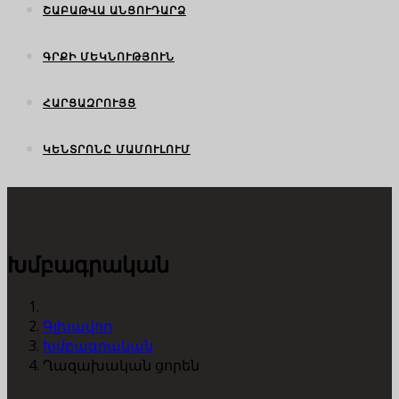
ՇԱԲԱԹՎԱ ԱՆՑՈՒԴԱՐՁ
ԳՐՔԻ ՄԵԿՆՈՒԹՅՈՒՆ
ՀԱՐՑԱԶՐՈՒՅՑ
ԿԵՆՏՐՈՆԸ ՄԱՄՈՒԼՈՒՄ
Խմբագրական
Գլխավոր
Խմբագրական
Ղազախական ցորեն