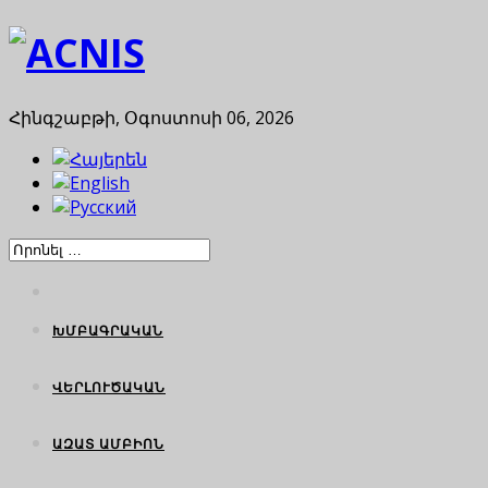
Հինգշաբթի, Օգոստոսի 06, 2026
ԽՄԲԱԳՐԱԿԱՆ
ՎԵՐԼՈՒԾԱԿԱՆ
ԱԶԱՏ ԱՄԲԻՈՆ