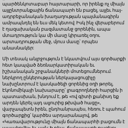
պարծենկոտաբար հայտարարի, որ իրենք ոչ միայն
այլընտրանքային ճանապարհ են բացել, այլեւ հայ-
ադրբեջանական խաղաղության պայմանագիրն
ամրապնդել են եւս մեկ կետով: Իսկ ինչ վերաբերում
է ղազախական բազմատանջ ցորենին, ապա
մտադրություն կա մի մասը կիրառել օղու
արտադրության մեջ, մյուս մասը՝ որպես
անասնակեր:
Մի տեսակ անլրջություն է նկատվում այս գործարքի
հետ կապված ձեռնարկատիրական եւ
իշխանական շրջանակների մոտեցումներում.
ներկրող ընկերության ներկայացուցիչը
նախընտրում է կասկածելի ցորենից օղի թորել,
Էկոնոմիկայի նախարարը՝ լրագրողների հարցին ի
պատասխան, խնդում է, թե «ով գիտի քանիսդ եք
արդեն կերել այդ ալյուրից թխված հացը»,
վարչապետն իրեն, ընդհանրապես, հեռու է պահում
գործարքից՝ կարծես արդարանալով, թե
«Կառավարությունը միայն ճանապարհի բացումն է
ապահովել» եւ այլն: Ի դեպ, ճանապարհ բացելու