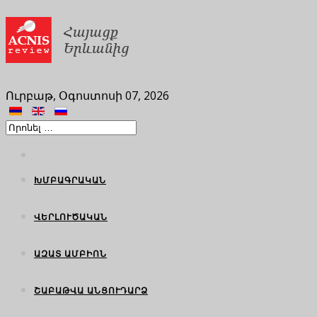
Ուրբաթ, Օգոստոսի 07, 2026
ԽՄԲԱԳՐԱԿԱՆ
ՎԵՐԼՈՒԾԱԿԱՆ
ԱԶԱՏ ԱՄԲԻՈՆ
ՇԱԲԱԹՎԱ ԱՆՑՈՒԴԱՐՁ