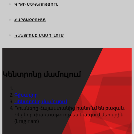
ԳՐՔԻ ՄԵԿՆՈՒԹՅՈՒՆ
ՀԱՐՑԱԶՐՈՒՅՑ
ԿԵՆՏՐՈՆԸ ՄԱՄՈՒԼՈՒՄ
Կենտրոնը մամուլում
Գլխավոր
Կենտրոնը մամուլում
Ռուսները Հայաստանից հանո՞ւմ են բազան.
Ինչ նոր փաստաթուղթ են կապում մեր վզին
(Lragir.am)