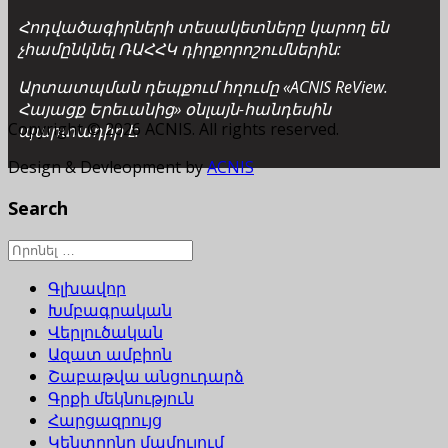
Հոդվածագիրների տեսակետները կարող են
չհամընկնել ՌԱՀՀԿ դիրքորոշումներին:
Արտատպման դեպքում հղումը «ACNIS ReView.
Հայացք Երեւանից» օնլայն-հանդեսին
Copyright © 2026 ACNIS. All rights reserved.
պարտադիր է:
Design & Devleopment by
ACNIS
Search
Գլխավոր
Խմբագրական
Վերլուծական
Ազատ ամբիոն
Շաբաթվա անցուդարձ
Գրքի մեկնություն
Հարցազրույց
Կենտրոնը մամուլում