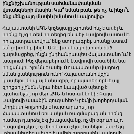
ինքնիշխանության սահմանափակման
վտանգների մասին։ Կա՞ նման բան, թե ոչ, և ինչո՞ւ
ենք մենք այդ մասին իմանում Լավրովից։
Հայաստանի ԱԳՆ կոչեցյալը չգիտեմ ինչ է ասել և
իրենք էլ չգիտեմ որտեղից են լսել։ Լավրովն ասում է,
որ պատրաստվում ենք ստորագրել, սրանք ասում
են՝ չգիտենք ինչ է։ ԱԳՆ խոսնակի խոսքն ինձ
զարմացրեց, ինքն ընդհանրապես Հայաստանո՞ւմ է
ապրում։ Ինչ վերաբերում է Լավրովի ասածին, նա
իր ցանկությունն է ասել։ Ռուսաստանը վաղուց
նման ցանկություն ունի՝ Հայաստանի վզին
կապելու մի պայմանագիր, որ այստեղ որևէ այլ
զորքեր չլինեն։ Սրա հետ կապված պետք է
պահանջել, որ մեր ԱԳՆ-ն հստակեցնի։ Բայց
Լավրովի ասածին զուգահեռ Կրեմլի խորհրդական
Մոդեստ Կոլերովն է հայտարարել, որ
Հայաստանում ռուսական ռազմաբազան իրենց
համար դարձել է գլխացավանք, ոչ մի օգուտ այդ
բազայից չկա, ոչ մի իմաստ չկա, հանելու ենք։ Այդ
տեսակետից պետք է ավելի խորքային Լավրովի