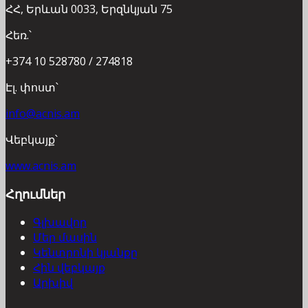
ՀՀ, Երևան 0033, Երզնկյան 75
Հեռ.՝
+374 10 528780 / 274818
Էլ. փոստ՝
info@acnis.am
Վեբկայք՝
www.acnis.am
Հղումներ
Գլխավոր
Մեր մասին
Կենտրոնի կյանքը
Հին վեբկայք
Արխիվ