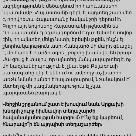
ազդեցությունն է մեծացնում իր հարևանների
նկատմամբ։ Հայաստանի դերն էլ այդտեղ շատ մեծ
է, որովհետև Հայաստանը հակակշռի դերում է։
Բոլոր այդ երկրները Հայաստանի թշնամին են,
Ռուսաստանն էլ օգտագործում է դա։ Այնտեղ սովոր
էին, որ այնտեղ մեկը նստի, երեսին թքեն, ինքն էլ
շնորհակալություն ասի։ Հանկարծ մի մարդ գնացել
է, մի հարց է բարձրացրել, բոլորը խառնվել են իրար։
Սա ցույց է տալիս, որ այնտեղ մանկապարտեզ է, ոչ
մի կազմակերպություն էլ չկա։ Եթե Բելառուսի
նախագահը վեր է կենում ու ամբողջ աշխարհի
առջև նման բաներ է հայտարարում, նշանակում է՝
էնտեղ ոչ մի կազմակերպություն էլ չկա,
պարզապես բարդակ է։
Վերջին շրջանում շատ է խոսվում նաև Արցախի
խնդրի շուրջ հիմնավոր տեղաշարժի
հավանականության հարցում։ Ի՞նչ եք կարծում,
հնարավո՞ր են այդպիսի տեղաշարժեր։
Իսկ ի՞նչ է փոխվել, որ ինչ-որ բան լինի։ Միջազգային