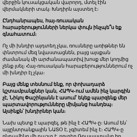
վերջին կուսակցական վարորդ, մտել էին
վերմակների տակ։ Խնդիրն այստեղ է։
Ընդհանրապես, հայ-ռուսական
հարաբերությունների ներկա փուլն ինչպե՞ս եք
գնահատում։
Ոչ մի խնդիր այդտեղ չկա, ռուսները առիթներ են
փնտրում մեզ նվաստացնեն, բայց այսքան
ժամանակ մի արժանապատիվ խոսք մեր կողմից
չենք լսել։ Հայ-ռուսական հարաբերություններում ոչ
մի խնդիր էլ չկա։
Բայց մենք տեսնում ենք, որ փոխադարձ
կշտամբանքներ կան, ՀԱՊԿ-ում ամեն ինչ կարգին
չէ, Նիկոլ Փաշինյանն է ասում՝ եկեք պարզենք մեր
պարտավորությունները միմյանց հանդեպ։
Այսինքն՝ խնդիրներ կան։
Նախ պետք է պարզել, թե ինչ է ՀԱՊԿ-ը։ Ասում են՝
այլընտրանքային ՆԱՏՕ է, չգիտեմ ինչ է։ ՀԱՊԿ-ը
ընդամենը մի դաշտ է, որտեղ Ռուսաստանը իր