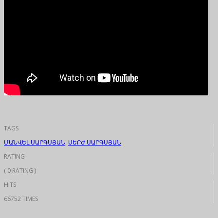
TAGS
ՄԱՆՎԵԼ ՍԱՐԳՍՅԱՆ
,
ՍԵՐԺ ՍԱՐԳՍՅԱՆ
RATING
( 0 RATING )
HITS
66752 TIMES