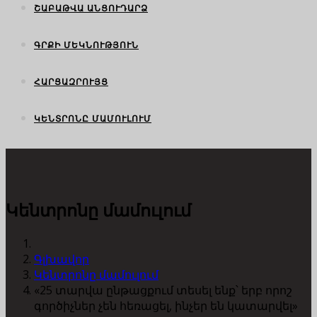
ՇԱԲԱԹՎԱ ԱՆՑՈՒԴԱՐՁ
ԳՐՔԻ ՄԵԿՆՈՒԹՅՈՒՆ
ՀԱՐՑԱԶՐՈՒՅՑ
ԿԵՆՏՐՈՆԸ ՄԱՄՈՒԼՈՒՄ
Կենտրոնը մամուլում
Գլխավոր
Կենտրոնը մամուլում
«25 տարվա ընթացքում տեսել ենք՝ երբ որոշ
գործիչներ չեն հեռացել, ինչեր են կատարվել»