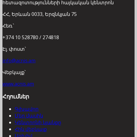
հետազոտությունների հայկական կենտրոն
ՀՀ, Երևան 0033, Երզնկյան 75
Հեռ.՝
+374 10 528780 / 274818
Էլ. փոստ՝
info@acnis.am
Վեբկայք՝
www.acnis.am
Հղումներ
Գլխավոր
Մեր մասին
Կենտրոնի կյանքը
Հին վեբկայք
Արխիվ