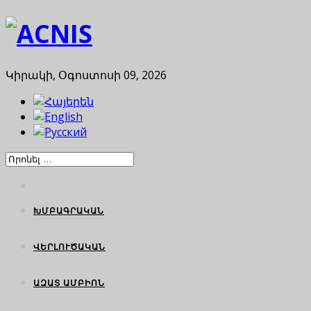
Կիրակի, Օգոստոսի 09, 2026
ԽՄԲԱԳՐԱԿԱՆ
ՎԵՐԼՈՒԾԱԿԱՆ
ԱԶԱՏ ԱՄԲԻՈՆ