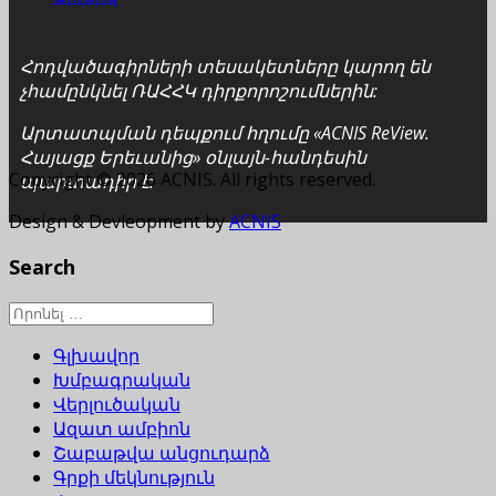
Հոդվածագիրների տեսակետները կարող են
չհամընկնել ՌԱՀՀԿ դիրքորոշումներին:
Արտատպման դեպքում հղումը «ACNIS ReView.
Հայացք Երեւանից» օնլայն-հանդեսին
Copyright © 2026 ACNIS. All rights reserved.
պարտադիր է:
Design & Devleopment by
ACNIS
Search
Գլխավոր
Խմբագրական
Վերլուծական
Ազատ ամբիոն
Շաբաթվա անցուդարձ
Գրքի մեկնություն