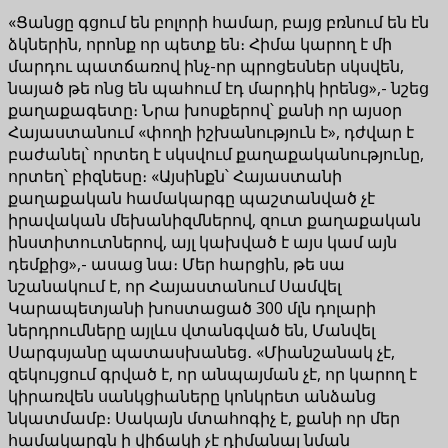
«Ցանցը գցում են բոլորի համար, բայց բռնում են էն
ձկներին, որոնք որ պետք են։ Հիմա կարող է մի
մարդու պատճառով ինչ-որ պրոցեսներ սկսվեն,
նայած թե ոնց են պահում էդ մարդիկ իրենց»,- նշեց
քաղաքագետը։ Նրա խոսքերով՝ քանի որ այսօր
Հայաստանում «փողի իշխանություն է», դժվար է
բաժանել՝ որտեղ է սկսվում քաղաքականությունը,
որտեղ՝ բիզնեսը։ «Այսինքն՝ Հայաստանի
քաղաքական համակարգը պաշտանված չէ
իրավական մեխանիզմներով, զուտ քաղաքական
ինստիտուտներով, այլ կախված է այս կամ այն
դեմքից»,- ասաց նա։ Մեր հարցին, թե սա
նշանակում է, որ Հայաստանում Սամվել
Կարապետյանի խոստացած 300 մլն դոլարի
ներդրումները այլևս վտանգված են, Մանվել
Սարգսյանը պատասխանեց․ «Միանշանակ չէ,
զեկույցում գրված է, որ անպայման չէ, որ կարող է
կիրառվեն սանկցիաները կոնկրետ անձանց
նկատմամբ։ Սակայն մտահոգիչ է, քանի որ մեր
համակարգն ի վիճակի չէ դիմանալ նման