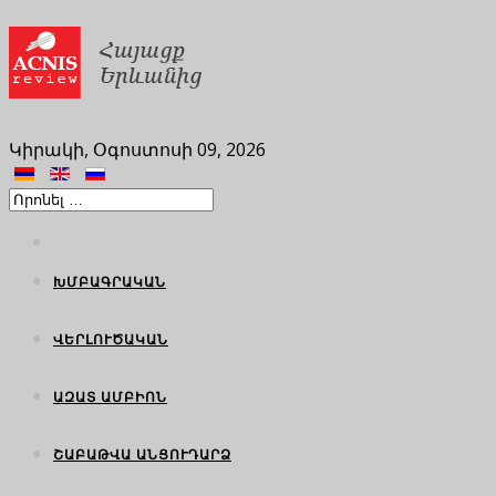
Կիրակի, Օգոստոսի 09, 2026
ԽՄԲԱԳՐԱԿԱՆ
ՎԵՐԼՈՒԾԱԿԱՆ
ԱԶԱՏ ԱՄԲԻՈՆ
ՇԱԲԱԹՎԱ ԱՆՑՈՒԴԱՐՁ