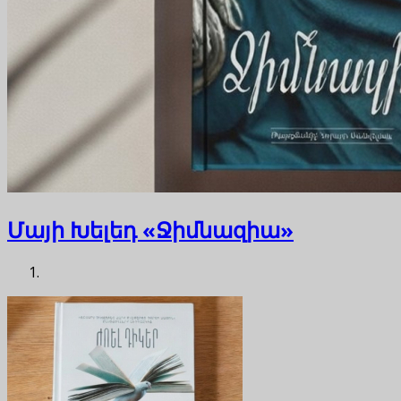
Մայի Խելեդ «Ջիմնազիա»