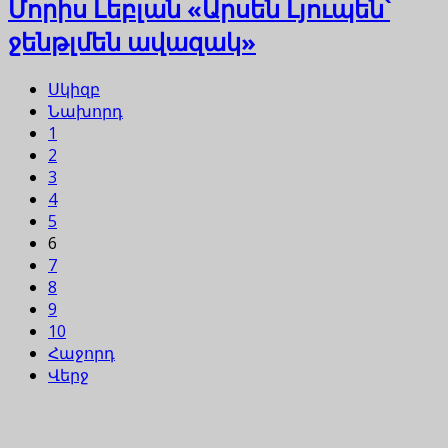
Մորիս Լեբլան «Արսեն Լյուպեն՝
ջենթլմեն ավազակ»
Սկիզբ
Նախորդ
1
2
3
4
5
6
7
8
9
10
Հաջորդ
Վերջ