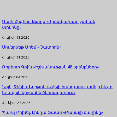
Մերի Հիգինս Քլարք «Վիճակախաղ շահած
տիկինը»
Հուլիսի 18 2026
Սոմերսեթ Մոեմ «Թատրոն»
Հուլիսի 11 2026
Ռոբերտ Գրին «Իշխանության 48 օրենքները»
Հուլիսի 04 2026
Նոյել Ջենիս-Նորթոն «Ավելի հանդարտ, ավելի հեշտ
եւ ավելի երջանիկ ծնողավարում»
Հունիսի 27 2026
Պաուլ Բիխել, Լինդա Ֆաաս «Բանալի ծաղիկը»