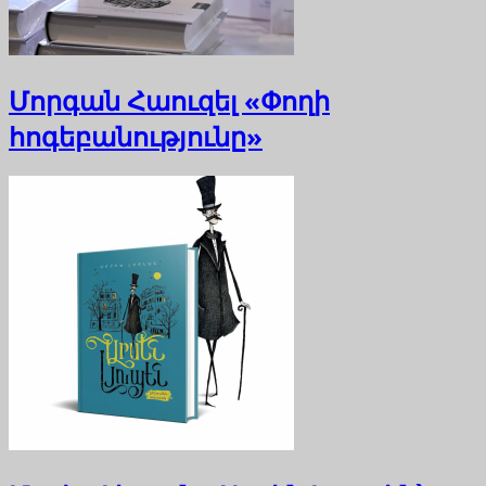
Մորգան Հաուզել «Փողի
հոգեբանությունը»