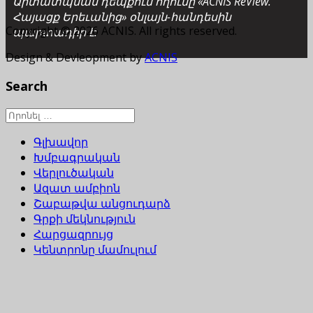
Արտատպման դեպքում հղումը «ACNIS ReView.
Հայացք Երեւանից» օնլայն-հանդեսին
Copyright © 2026 ACNIS. All rights reserved.
պարտադիր է:
Design & Devleopment by
ACNIS
Search
Գլխավոր
Խմբագրական
Վերլուծական
Ազատ ամբիոն
Շաբաթվա անցուդարձ
Գրքի մեկնություն
Հարցազրույց
Կենտրոնը մամուլում