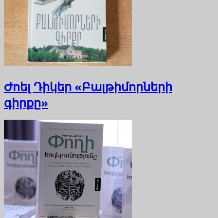
Ժոել Դիկեր «Բալթիմորների
գիրքը»