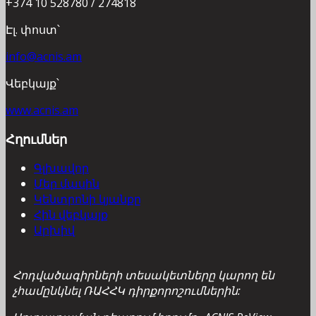
+374 10 528780 / 274818
Էլ. փոստ՝
info@acnis.am
Վեբկայք՝
www.acnis.am
Հղումներ
Գլխավոր
Մեր մասին
Կենտրոնի կյանքը
Հին վեբկայք
Արխիվ
Հոդվածագիրների տեսակետները կարող են
չհամընկնել ՌԱՀՀԿ դիրքորոշումներին: