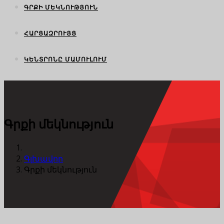
ԳՐՔԻ ՄԵԿՆՈՒԹՅՈՒՆ
ՀԱՐՑԱԶՐՈՒՅՑ
ԿԵՆՏՐՈՆԸ ՄԱՄՈՒԼՈՒՄ
Գրքի մեկնություն
Գլխավոր
Գրքի մեկնություն