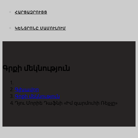
ՀԱՐՑԱԶՐՈՒՅՑ
ԿԵՆՏՐՈՆԸ ՄԱՄՈՒԼՈՒՄ
Գրքի մեկնություն
Գլխավոր
Գրքի մեկնություն
Դյու Մորիե Դաֆնի «Իմ զարմուհի Ռեյչլը»