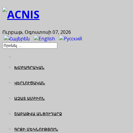
Ուրբաթ, Օգոստոսի 07, 2026
ԽՄԲԱԳՐԱԿԱՆ
ՎԵՐԼՈՒԾԱԿԱՆ
ԱԶԱՏ ԱՄԲԻՈՆ
ՇԱԲԱԹՎԱ ԱՆՑՈՒԴԱՐՁ
ԳՐՔԻ ՄԵԿՆՈՒԹՅՈՒՆ