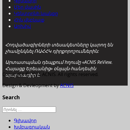
Գլխավոր
Մեր մասին
Կենտրոնի կյանքը
Հին վեբկայք
Արխիվ
Հոդվածագիրների տեսակետները կարող են
չհամընկնել ՌԱՀՀԿ դիրքորոշումներին:
Արտատպման դեպքում հղումը «ACNIS ReView.
Հայացք Երեւանից» օնլայն-հանդեսին
Copyright © 2026 ACNIS. All rights reserved.
պարտադիր է:
Design & Devleopment by
ACNIS
Search
Գլխավոր
Խմբագրական