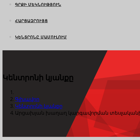
ԳՐՔԻ ՄԵԿՆՈՒԹՅՈՒՆ
ՀԱՐՑԱԶՐՈՒՅՑ
ԿԵՆՏՐՈՆԸ ՄԱՄՈՒԼՈՒՄ
Կենտրոնի կյանքը
Գլխավոր
Կենտրոնի կյանքը
Արցախյան խաղաղ կարգավորման տեսլականին 