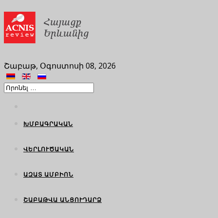
Շաբաթ, Օգոստոսի 08, 2026
ԽՄԲԱԳՐԱԿԱՆ
ՎԵՐԼՈՒԾԱԿԱՆ
ԱԶԱՏ ԱՄԲԻՈՆ
ՇԱԲԱԹՎԱ ԱՆՑՈՒԴԱՐՁ