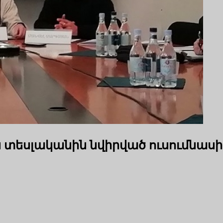
եսլականին նվիրված ուսումնասիր