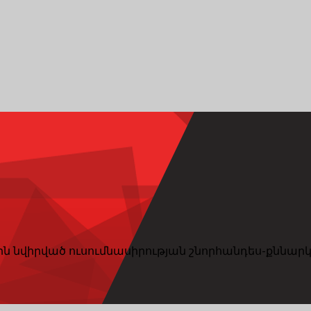
նվիրված ուսումնասիրության շնորհանդես-քննարկո