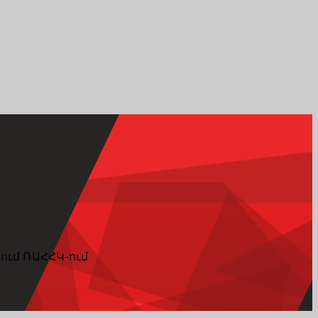
ւմ ՌԱՀՀԿ-ում