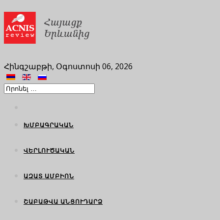
Հինգշաբթի, Օգոստոսի 06, 2026
ԽՄԲԱԳՐԱԿԱՆ
ՎԵՐԼՈՒԾԱԿԱՆ
ԱԶԱՏ ԱՄԲԻՈՆ
ՇԱԲԱԹՎԱ ԱՆՑՈՒԴԱՐՁ