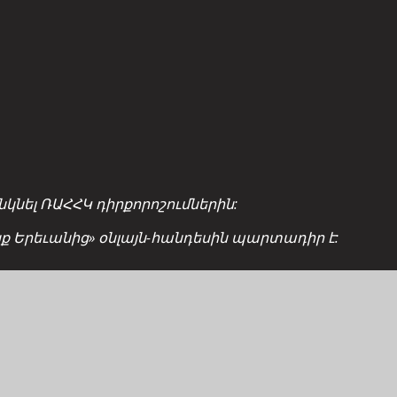
նել ՌԱՀՀԿ դիրքորոշումներին:
ցք Երեւանից» օնլայն-հանդեսին պարտադիր է: