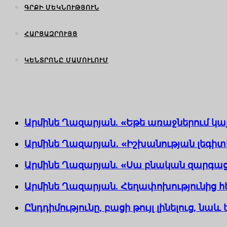
ԳՐՔԻ ՄԵԿՆՈՒԹՅՈՒՆ
ՀԱՐՑԱԶՐՈՒՅՑ
ԿԵՆՏՐՈՆԸ ՄԱՄՈՒԼՈՒՄ
Արմինե Ղազարյան. «Եթե առաջներում կա
Արմինե Ղազարյան․ «Իշխանության լեգիտիմ
Արմինե Ղազարյան. «Սա բնական զարգաց
Արմինե Ղազարյան. Հեղափոխությունից հ
Ընդդիմությունը, բացի թույլ լինելուց, նաև