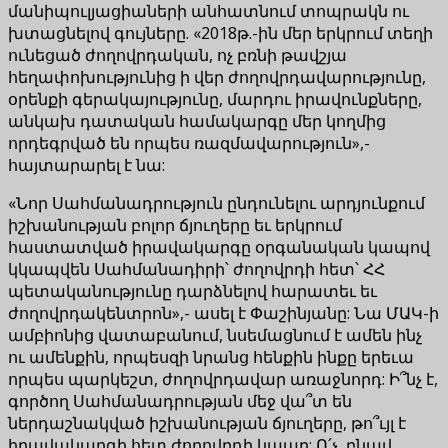
մանիպուլյացիաների անհատնում տոպրակն ու
խտացնելով գույները. «2018թ.-ին մեր երկրում տեղի
ունեցած ժողովրդական, ոչ բռնի թավշյա
հեղափոխությունից ի վեր ժողովրդավարությունը,
օրենքի գերակայությունը, մարդու իրավունքները,
անկախ դատական համակարգը մեր կողմից
որդեգրված են որպես ռազմավարություն»,-
հայտարարել է նա:
«Նոր Սահմանադրություն ընդունելու արդյունքում
իշխանության բոլոր ճյուղերը եւ երկրում
հաստատված իրավակարգը օրգանական կապով
կկապվեն Սահմանադիրի՝ ժողովրդի հետ՝ ՀՀ
պետականությունը դարձնելով հարատեւ եւ
ժողովրդակենտրոն»,- ասել է Փաշինյանը: Նա ՄԱԿ-ի
ամբիոնից վատաբանում, նսեմացնում է ամեն ինչ
ու ամենքին, որպեսզի նրանց հենքին ինքը երեւա
որպես պարկեշտ, ժողովրդավար առաջնորդ: Ի՞նչ է,
գործող Սահմանադրության մեջ վա՞տ են
ներդաշնակված իշխանության ճյուղերը, թո՞ւյլ է
իրավակարգի հետ ժողովրդի կապը: Ո՛չ, բնավ