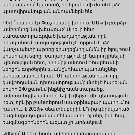
ներկաներին՝ էլ չասած, որ նրանց մի մասն էլ ՀՀ
պատվիրակության անդամներն են:
Ինչի՞ մասին էր Փաշինյանը խոսում ՄԱԿ-ի բարձր
ամբիոնից: Նախեւառաջ՝ Ալիեւի հետ
նախաստորագրված խաղաղության, որն
իրականում խաղաղություն չէ, որքան էլ ՀՀ
վարչապետի աթոռը զբաղեցնող անձն իր ելույթում
կրկնի այդ եզրը: Խաղաղություն չի կարող լինել մի
պետության հետ, որը միջամտում է հարեւանի
ներքին գործերին եւ անընդհատ պահանջներ
ներկայացնում նրան: Մի պետության հետ, որը
զավթողական դիտավորությամբ մտել է հարեւան
երկրի 240 քառ/կմ ինքնիշխան տարածք,
ամրապնդվել այնտեղ: Եվ, ի վերջո, մի պետության
հետ, որն իր բանտերում ապօրինաբար պահում ու
դատում է 2023թ. սեպտեմբերին ԼՂ-ից գերեվարած
ռազմաքաղաքական ղեկավարությանը, իսկ հայ
ռազմագերիներին ազատ չի արձակում:
Ավելին՝ Ալիեւը նույն ամբիոնից Հայաստանին