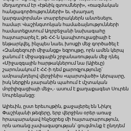
մեղադրում էր «էթնիկ զտումների», «ռազմական
հանցագործությունների» եւ «խաղաղ
կարգավորման» տարբերակներն անտեսելու
համար: Վաշինգտոնյան համաձայնությունների
համատեքստում Ադրբեջանի նախագահը
հայտարարել է, թե ՀՀ-ն կապիտուլյացիայի է
ենթարկվել, ինչպես նաեւ խոսքի մեջ գործածել է
«Զանգեզուրի միջանցք» եզրույթը, որն ամեն կերպ
ջանում է միջազգային շրջանառության մեջ դնել.
«Միջազգային հարթակներում նա (Ալիեւը)
շարունակում է ՀՀ-ի դեմ քարոզչությունը՝
ամրապնդելով վերջինիս «պարտվածի» կերպարը,
իսկ ներքին լսարանին պահում է մշտական
մոբիլիզացիայի մեջ»,- ասում է քաղաքագետ Սուրեն
Սուրենյանցը:
Ալիեւին, ըստ երեւույթին, քաջալերել են Նիկոլ
Փաշինյանի թեզերը, երբ վերջինս օրեր առաջ
հրապարակավ հնչեցրեց մի հայտարարություն,
որն առանց չափազացության՝ ցուցմունք է ընդդեմ