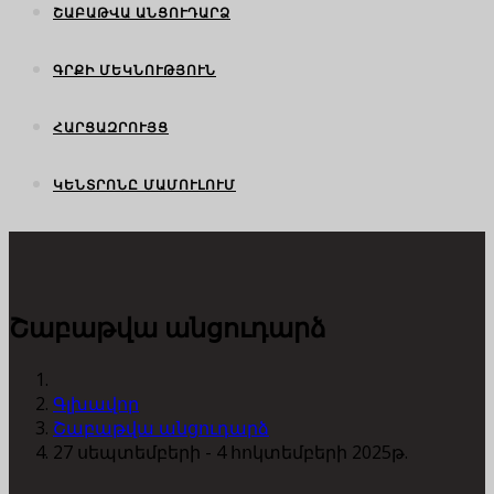
ՇԱԲԱԹՎԱ ԱՆՑՈՒԴԱՐՁ
ԳՐՔԻ ՄԵԿՆՈՒԹՅՈՒՆ
ՀԱՐՑԱԶՐՈՒՅՑ
ԿԵՆՏՐՈՆԸ ՄԱՄՈՒԼՈՒՄ
Շաբաթվա անցուդարձ
Գլխավոր
Շաբաթվա անցուդարձ
27 սեպտեմբերի - 4 հոկտեմբերի 2025թ.