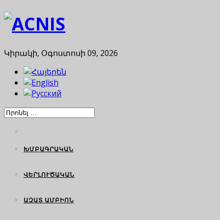
Կիրակի, Օգոստոսի 09, 2026
ԽՄԲԱԳՐԱԿԱՆ
ՎԵՐԼՈՒԾԱԿԱՆ
ԱԶԱՏ ԱՄԲԻՈՆ