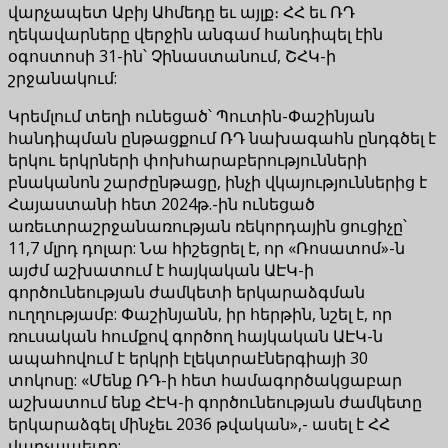
վարչապետ Աբիյ Ահմեդը եւ այլք։ ՀՀ եւ ՌԴ
ղեկավարները վերջին անգամ հանդիպել էին
օգոստոսի 31-ին՝ Չինաստանում, ՇՀԿ-ի
շրջանակում:
Կրեմլում տեղի ունեցած՝ Պուտին-Փաշինյան
հանդիպման ընթացքում ՌԴ նախագահն ընդգծել է
երկու երկրների փոխհարաբերությունների
բնականոն շարժընթացը, ինչի վկայություններից է
Հայաստանի հետ 2024թ.-ին ունեցած
առեւտրաշրջանառության ռեկորդային ցուցիչը՝
11,7 մլրդ դոլար: Նա հիշեցրել է, որ «Ռոսատոմ»-ն
այժմ աշխատում է հայկական ԱԷԿ-ի
գործունեության ժամկետի երկարաձգման
ուղղությամբ: Փաշինյանն, իր հերթին, նշել է, որ
ռուսական հումքով գործող հայկական ԱԷԿ-ն
ապահովում է երկրի էլեկտրաէներգիայի 30
տոկոսը: «Մենք ՌԴ-ի հետ համագործակցաբար
աշխատում ենք ՀԷԿ-ի գործունեության ժամկետը
երկարաձգել մինչեւ 2036 թվական»,- ասել է ՀՀ
վարչապետը: