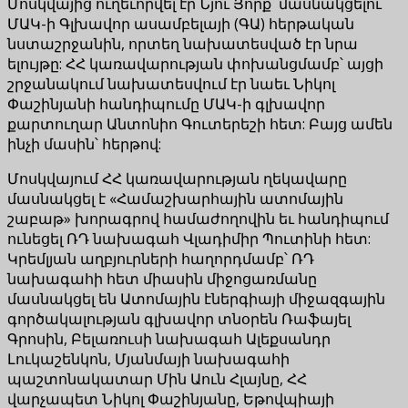
Մոսկվայից ուղեւորվել էր Նյու Յորք՝ մասնակցելու
ՄԱԿ-ի Գլխավոր ասամբելայի (ԳԱ) հերթական
նստաշրջանին, որտեղ նախատեսված էր նրա
ելույթը: ՀՀ կառավարության փոխանցմամբ՝ այցի
շրջանակում նախատեսվում էր նաեւ Նիկոլ
Փաշինյանի հանդիպումը ՄԱԿ-ի գլխավոր
քարտուղար Անտոնիո Գուտերեշի հետ: Բայց ամեն
ինչի մասին՝ հերթով:
Մոսկվայում ՀՀ կառավարության ղեկավարը
մասնակցել է «Համաշխարհային ատոմային
շաբաթ» խորագրով համաժողովին եւ հանդիպում
ունեցել ՌԴ նախագահ Վլադիմիր Պուտինի հետ:
Կրեմլյան աղբյուրների հաղորդմամբ՝ ՌԴ
նախագահի հետ միասին միջոցառմանը
մասնակցել են Ատոմային էներգիայի միջազգային
գործակալության գլխավոր տնօրեն Ռաֆայել
Գրոսին, Բելառուսի նախագահ Ալեքսանդր
Լուկաշենկոն, Մյանմայի նախագահի
պաշտոնակատար Մին Աուն Հլայնը, ՀՀ
վարչապետ Նիկոլ Փաշինյանը, Եթովպիայի