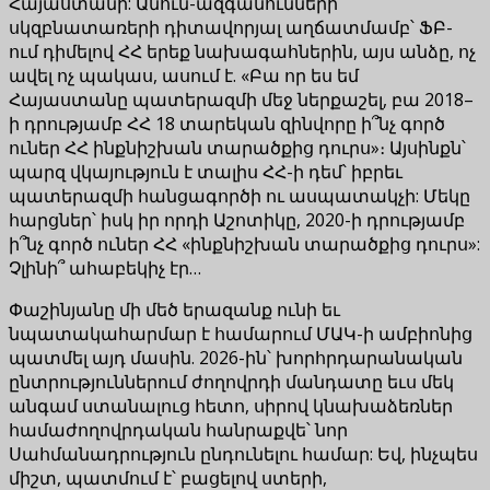
Հայաստանի: Անուն-ազգանունների
սկզբնատառերի դիտավորյալ աղճատմամբ՝ ՖԲ-
ում դիմելով ՀՀ երեք նախագահներին, այս անձը, ոչ
ավել ոչ պակաս, ասում է. «Բա որ ես եմ
Հայաստանը պատերազմի մեջ ներքաշել, բա 2018–
ի դրությամբ ՀՀ 18 տարեկան զինվորը ի՞նչ գործ
ուներ ՀՀ ինքնիշխան տարածքից դուրս»։ Այսինքն՝
պարզ վկայություն է տալիս ՀՀ-ի դեմ՝ իբրեւ
պատերազմի հանցագործի ու ասպատակչի: Մեկը
հարցներ՝ իսկ իր որդի Աշոտիկը, 2020-ի դրությամբ
ի՞նչ գործ ուներ ՀՀ «ինքնիշխան տարածքից դուրս»:
Չլինի՞ ահաբեկիչ էր…
Փաշինյանը մի մեծ երազանք ունի եւ
նպատակահարմար է համարում ՄԱԿ-ի ամբիոնից
պատմել այդ մասին. 2026-ին՝ խորհրդարանական
ընտրություններում ժողովրդի մանդատը եւս մեկ
անգամ ստանալուց հետո, սիրով կնախաձեռներ
համաժողովրդական հանրաքվե՝ նոր
Սահմանադրություն ընդունելու համար: Եվ, ինչպես
միշտ, պատմում է՝ բացելով ստերի,