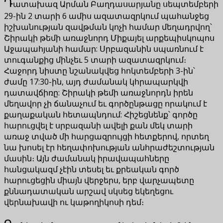
Դ
ատախազ Արման Բաղդասարյանը սեպտեմբերի
29-ին 2 տարի 6 ամիս ազատազրկում պահանջեց
իշխանության զավթման կոչի համար մեղադրվող՝
Շիրակի թեմի առաջնորդ Միքայել արքեպիսկոպոս
Աջապահյանի համար: Սրբազանին սպառնում է
տուգանքից մինչեւ 5 տարի ազատազրկում։
Հաջորդ նիստը նշանակվեց հոկտեմբերի 3-ին՝
ժամը 17:30-ին, այդ ժամանակ կհրապարկվի
դատավճիռը: Շիրակի թեմի առաջնորդն իրեն
մեղավոր չի ճանաչում եւ գործընթացը որակում է
քաղաքական հետապնդում: Հիշեցնենք՝ գործը
հարուցվել է սրբազանի ավելի քան մեկ տարի
առաջ տված մի հարցազրույցի հետքերով, որտեղ
նա խոսել էր հեղափոխության անհրաժեշտության
մասին։ Այն ժամանակ իրավապահները
հանցակազմ չէին տեսել եւ քրեական գործ
հարուցեցին միայն վերջերս, երբ վարչապետը
քննադատական արշավ սկսեց եկեղեցու
վերնախավի ու կաթողիկոսի դեմ։