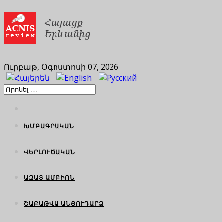
Ուրբաթ, Օգոստոսի 07, 2026
ԽՄԲԱԳՐԱԿԱՆ
ՎԵՐԼՈՒԾԱԿԱՆ
ԱԶԱՏ ԱՄԲԻՈՆ
ՇԱԲԱԹՎԱ ԱՆՑՈՒԴԱՐՁ