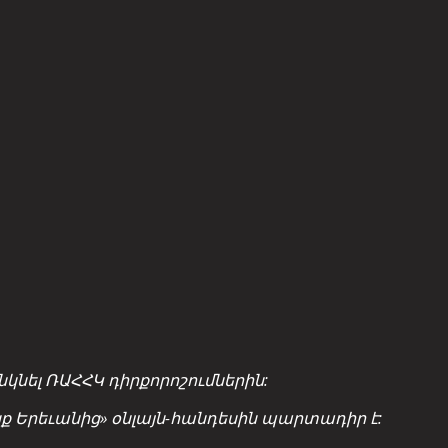
նել ՌԱՀՀԿ դիրքորոշումներին:
ցք Երեւանից» օնլայն-հանդեսին պարտադիր է: