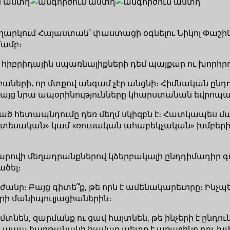
ուղարկում Հայաստան՝ փաստացի օգնելու Նիկոլ Փաշ
մամբ։
 հիբրիդային սպառնալիքների դեմ պայքար ու խորհր
աների, որ մտքով անգամ չէր անցնի։ Հիմնական ընդ
, բայց նրա ապօրինությունները կհարստանան եվրոպա
 հետապնդումը դեռ մեղմ սկիզբն է։ Հատկապես մայի
լրտեսական» կամ «ռուսական ահաբեկչական» խմբերի 
րովի մեղադրանքներով կձերբակալի ընդդիմադիր գործ
ածել։
նր։ Բայց գիտե՞ք, թե որն է ամենակարեւորը։ Ինչպե
ի մանիպուլյացիաներին։
մտնեն, զարմանք ու ցավ հայտնեն, թե ինչերի է ընդ
, ապա հաղթանակի համար պետք է առաջինը դու խփ