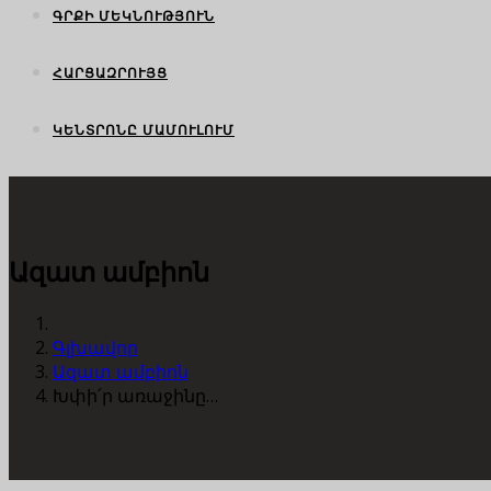
ԳՐՔԻ ՄԵԿՆՈՒԹՅՈՒՆ
ՀԱՐՑԱԶՐՈՒՅՑ
ԿԵՆՏՐՈՆԸ ՄԱՄՈՒԼՈՒՄ
Ազատ ամբիոն
Գլխավոր
Ազատ ամբիոն
Խփի՛ր առաջինը…