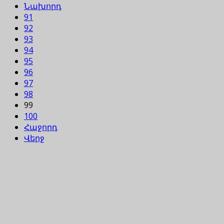
Նախորդ
91
92
93
94
95
96
97
98
99
100
Հաջորդ
Վերջ