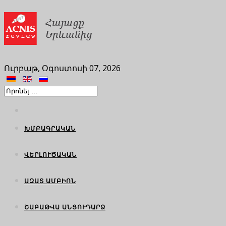
Ուրբաթ, Օգոստոսի 07, 2026
ԽՄԲԱԳՐԱԿԱՆ
ՎԵՐԼՈՒԾԱԿԱՆ
ԱԶԱՏ ԱՄԲԻՈՆ
ՇԱԲԱԹՎԱ ԱՆՑՈՒԴԱՐՁ