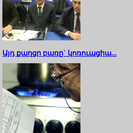
Այդ քաղցր բառը` կոռուպցիա...