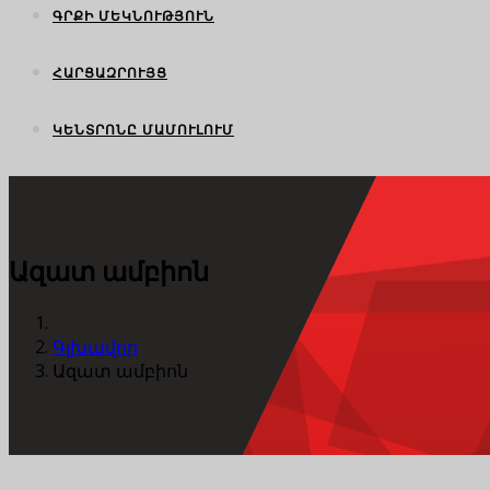
ԳՐՔԻ ՄԵԿՆՈՒԹՅՈՒՆ
ՀԱՐՑԱԶՐՈՒՅՑ
ԿԵՆՏՐՈՆԸ ՄԱՄՈՒԼՈՒՄ
Ազատ ամբիոն
Գլխավոր
Ազատ ամբիոն