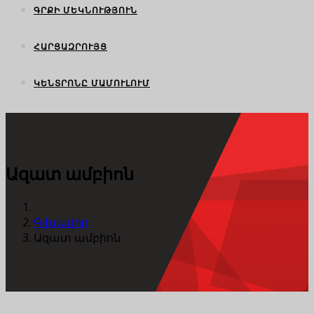
ԳՐՔԻ ՄԵԿՆՈՒԹՅՈՒՆ
ՀԱՐՑԱԶՐՈՒՅՑ
ԿԵՆՏՐՈՆԸ ՄԱՄՈՒԼՈՒՄ
Ազատ ամբիոն
Գլխավոր
Ազատ ամբիոն