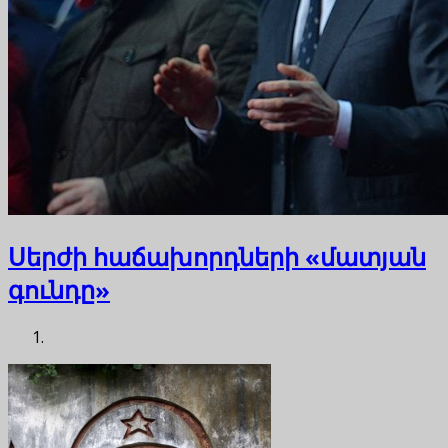
Սերժի հաճախորդների «մատյան
գունդը»