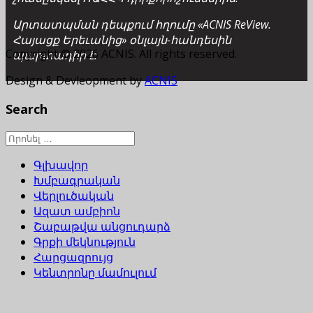
Արտատպման դեպքում հղումը «ACNIS ReView.
Հայացք Երեւանից» օնլայն-հանդեսին
Copyright © 2026 ACNIS. All rights reserved.
պարտադիր է:
Design & Devleopment by
ACNIS
Search
Գլխավոր
Խմբագրական
Վերլուծական
Ազատ ամբիոն
Շաբաթվա անցուդարձ
Գրքի մեկնություն
Հարցազրույց
Կենտրոնը մամուլում