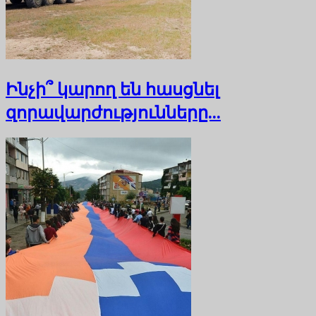
Ինչի՞ կարող են հասցնել
զորավարժությունները...