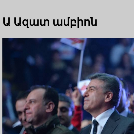
Ա
Ազատ ամբիոն