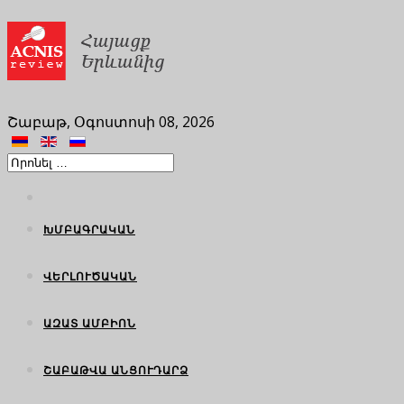
Շաբաթ, Օգոստոսի 08, 2026
ԽՄԲԱԳՐԱԿԱՆ
ՎԵՐԼՈՒԾԱԿԱՆ
ԱԶԱՏ ԱՄԲԻՈՆ
ՇԱԲԱԹՎԱ ԱՆՑՈՒԴԱՐՁ