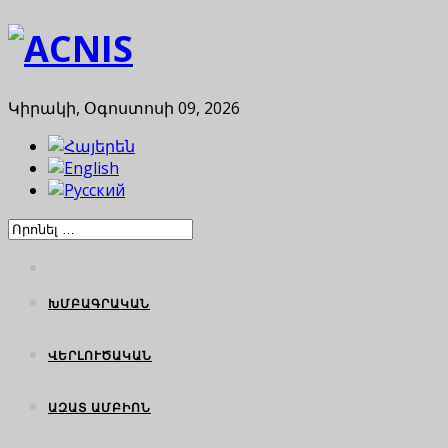
Կիրակի, Օգոստոսի 09, 2026
ԽՄԲԱԳՐԱԿԱՆ
ՎԵՐԼՈՒԾԱԿԱՆ
ԱԶԱՏ ԱՄԲԻՈՆ