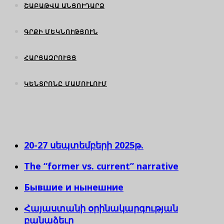
ՇԱԲԱԹՎԱ ԱՆՑՈՒԴԱՐՁ
ԳՐՔԻ ՄԵԿՆՈՒԹՅՈՒՆ
ՀԱՐՑԱԶՐՈՒՅՑ
ԿԵՆՏՐՈՆԸ ՄԱՄՈՒԼՈՒՄ
20-27 սեպտեմբերի 2025թ.
The “former vs. current” narrative
Бывшие и нынешние
Հայաստանի օրինակարգության
բանաձեւը