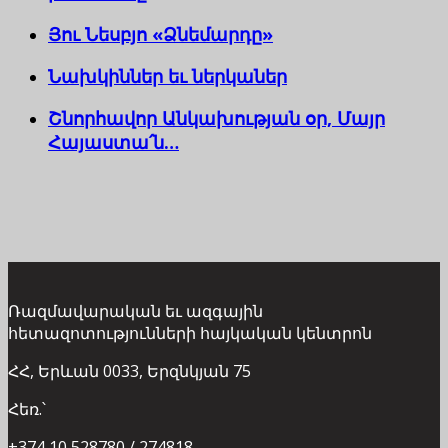
Յու Նեսբյո «Ձնեմարդը»
Նախկիններ եւ ներկաներ
Շնորհավոր Անկախության օր, Մայր
Հայաստա՛ն…
Ռազմավարական եւ ազգային
հետազոտությունների հայկական կենտրոն
ՀՀ, Երևան 0033, Երզնկյան 75
Հեռ.՝
+374 10 528780 / 274818