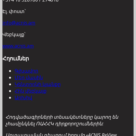
Էլ. փոստ՝
info@acnis.am
Վեբկայք՝
www.acnis.am
Հղումներ
Գլխավոր
Մեր մասին
Կենտրոնի կյանքը
Հին վեբկայք
Արխիվ
Հոդվածագիրների տեսակետները կարող են
չհամընկնել ՌԱՀՀԿ դիրքորոշումներին:
Արտատպման դեպքում հղումը «ACNIS ReView.