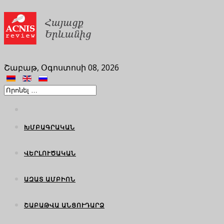
Շաբաթ, Օգոստոսի 08, 2026
ԽՄԲԱԳՐԱԿԱՆ
ՎԵՐԼՈՒԾԱԿԱՆ
ԱԶԱՏ ԱՄԲԻՈՆ
ՇԱԲԱԹՎԱ ԱՆՑՈՒԴԱՐՁ