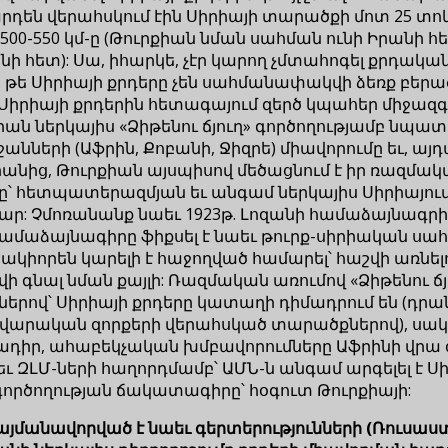
րդեն վերահսկում էին Սիրիայի տարածքի մոտ 25 տո
 500-550 կմ-ը (Թուրքիան նման սահման ունի Իրանի 
ի հետ): Սա, իհարկե, չէր կարող չմտահոգել քրդական 
, թե Սիրիայի քրդերը չեն սահմանափակվի ձեռք բերա
 Սիրիայի քրդերին հետագայում զերծ կպահեր միջազգ
իան ներկայիս «Ձիթենու ճյուղ» գործողությամբ նպատ
շրջանների (Աֆրին, Քոբանի, Ջիզրե) միավորումը եւ, 
նից, Թուրքիան այսպիսով մեծացնում է իր ռազմական
 հետպատերազմյան եւ անգամ ներկայիս Սիրիայում ձա
մար: Չմոռանանք նաեւ 1923թ. Լոզանի համաձայնագր
մաձայնագիրը ֆիքսել է նաեւ թուրք-սիրիական սահմա
ակիորեն կարելի է հաջողված համարել՝ հաշվի առնելո
գնալ նման քայլի: Ռազմական առումով «Ձիթենու ճյու
ներով՝ Սիրիայի քրդերը կատաղի դիմադրում են (դրան 
ավարական զորքերի վերահսկած տարածքներով), սակա
դիր, ահաբեկչական խմբավորումները Աֆրինի վրա գ
եւ ԶԼՄ-ների հաղորդմամբ՝ ԱՄՆ-ն անգամ արգելել է Ս
 գործողության ճակատագիրը՝ հօգուտ Թուրքիայի:
մանավորված է նաեւ գերտերությունների (Ռուսաստ