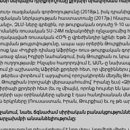
անի ներկայիս դիրքորոշումը քրդերի միավորման հարց
ւղ» ռազմական գործողությունը (2018թ.), իսկ դրանի
ռազմական ներկայության հաստատումը (2017թ.) հնար
ը», ԶԼՄ-ները գրեցին, որ թուրքական օդուժը 9-10 ա
սահմանին ռուսական SU-24M ռմբակոծիչի ոչնչացումի
տեղակայված ռուսական ՀՕՊ-ը վրեժխնդիր կլինի: Եթ
ւցման թույլտվությունը, ապա այս օրերին Թուրքիա
 խոսք կա «Իդլիբի դիմաց Աֆրինը» ռուս-թուրքական գ
առաջ գնալ Իդլիբի նահանգում, իսկ Թուրքիան ու նր
ուղղությամբ: Ինչպես հաղորդվում է, ԱՄՆ-ը նախապ
ւմ չի աշխատել Աֆրինի քրդերի հետ, որ վերջիններս 
թերեւս փորձում է այդպիսով որոշակիորեն մեղմել Թո
Թուրքիան (որոշակի վերապահումով՝ Իրանը եւս) «Ձիթ
րիայի քրդերի հետ (եւ ոչ միայն), որոնք հույսեր են կա
քրդերի այս օրինակները պետք է դաս հանդիսանան մ
ն երկրները (Ռուսաստան, Իրան, Թուրքիա) եւ ոչ թե
ջանում, նաեւ ճգնաժամ սիրիական բանակցություններո
արչախմբի անսանձելիությունը:
րտությունը թեւակոխում է նոր փուլ, կողմերի միջեւ