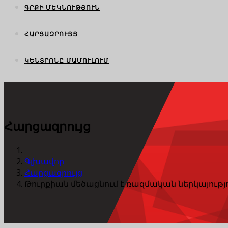
ԳՐՔԻ ՄԵԿՆՈՒԹՅՈՒՆ
ՀԱՐՑԱԶՐՈՒՅՑ
ԿԵՆՏՐՈՆԸ ՄԱՄՈՒԼՈՒՄ
Հարցազրույց
Գլխավոր
Հարցազրույց
Թուրքիան մեծացնում է ռազմական ներկայությո