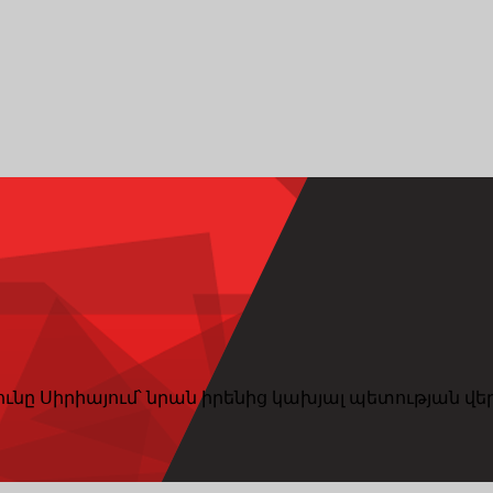
ւնը Սիրիայում՝ նրան իրենից կախյալ պետության վե