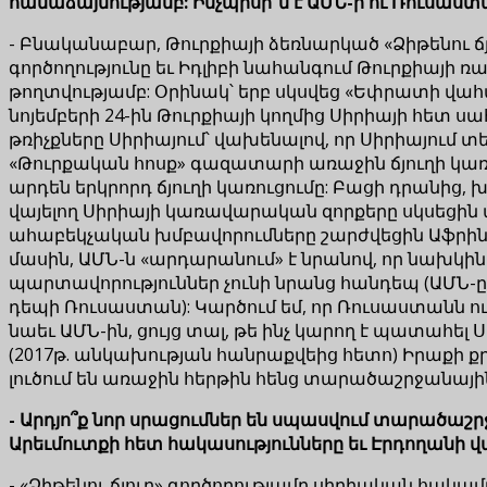
համաձայնությամբ: Ինչպիսի՞ն է ԱՄՆ-ի ու Ռուսաստ
- Բնականաբար, Թուրքիայի ձեռնարկած «Ձիթենու ճյո
գործողությունը եւ Իդլիբի նահանգում Թուրքիայի 
թողտվությամբ: Օրինակ՝ երբ սկսվեց «Եփրատի վահան
նոյեմբերի 24-ին Թուրքիայի կողմից Սիրիայի հետ 
թռիչքները Սիրիայում՝ վախենալով, որ Սիրիայում 
«Թուրքական հոսք» գազատարի առաջին ճյուղի կառո
արդեն երկրորդ ճյուղի կառուցումը: Բացի դրանից,
վայելող Սիրիայի կառավարական զորքերը սկսեցին 
ահաբեկչական խմբավորումները շարժվեցին Աֆրինի 
մասին, ԱՄՆ-ն «արդարանում» է նրանով, որ նախկինո
պարտավորություններ չունի նրանց հանդեպ (ԱՄՆ-ը 
դեպի Ռուսաստան): Կարծում եմ, որ Ռուսաստանն ու 
նաեւ ԱՄՆ-ին, ցույց տալ, թե ինչ կարող է պատահել Սի
(2017թ. անկախության հանրաքվեից հետո) Իրաքի 
լուծում են առաջին հերթին հենց տարածաշրջանայի
- Արդյո՞ք նոր սրացումներ են սպասվում տարածաշր
Արեւմուտքի հետ հակասությունները եւ Էրդողանի վ
- «Ձիթենու ճյուղ» գործողությամբ սիրիական հակամա