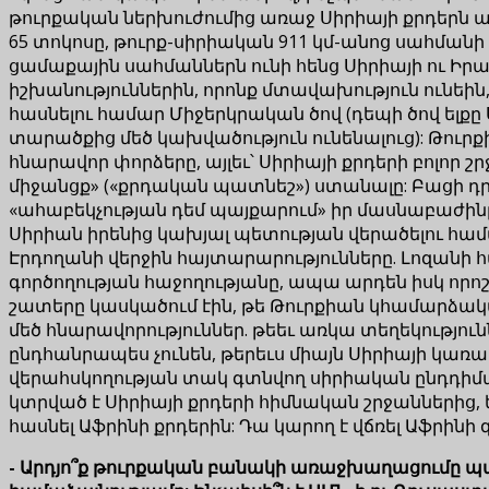
թուրքական ներխուժումից առաջ Սիրիայի քրդերն ա
65 տոկոսը, թուրք-սիրիական 911 կմ-անոց սահմանի
ցամաքային սահմաններն ունի հենց Սիրիայի ու Իրան
իշխանություններին, որոնք մտավախություն ունեին
հասնելու համար Միջերկրական ծով (դեպի ծով ելքը
տարածքից մեծ կախվածություն ունենալուց): Թուրք
հնարավոր փորձերը, այլեւ՝ Սիրիայի քրդերի բոլոր 
միջանցք» («քրդական պատնեշ») ստանալը: Բացի դրա
«ահաբեկչության դեմ պայքարում» իր մասնաբաժինը՝
Սիրիան իրենից կախյալ պետության վերածելու հա
Էրդողանի վերջին հայտարարությունները. Լոզանի հա
գործողության հաջողությանը, ապա արդեն իսկ որոշ
շատերը կասկածում էին, թե Թուրքիան կհամարձակվի 
մեծ հնարավորություններ. թեեւ առկա տեղեկություն
ընդհանրապես չունեն, թերեւս միայն Սիրիայի կառ
վերահսկողության տակ գտնվող սիրիական ընդդիմա
կտրված է Սիրիայի քրդերի հիմնական շրջաններից, 
հասնել Աֆրինի քրդերին: Դա կարող է վճռել Աֆրինի
- Արդյո՞ք թուրքական բանակի առաջխաղացումը պայ