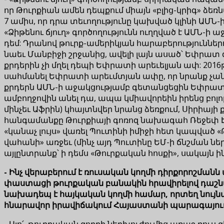
որ Թուրքիան ամեն դեպքում միայն «բլից-կրիգ» ձեռն
7 ամիս, որ դրա տեւողությունը կախված կլինի ԱՄՆ-
«Ձիթենու ճյուղ» գործողությունն ուղղված է ԱՄՆ-ի 
դեմ: Դրանով թուրք-ամերիկյան հարաբերություններ
նաեւ Մանբիջի շրջանից, ավելի լայն ասած՝ Եփրատ գ
քրդերին չի մղել դեպի Եփրատի արեւելյան ափ: 2016
սահմանել Եփրատի արեւմտյան ափը, որ նրանք չան
քրդերն ԱՄՆ-ի աջակցությամբ գետանցեցին Եփրատը 
ամբողջովին անել դա, ապա կմիավորեին իրենց բոլո
մինչեւ Աֆրին) կհայտնվեր նրանց ձեռքում, Սիրիայի
հանգամանքը Թուրքիայի գոռոզ նախագահ Ռեջեփ Է
«կանաչ լույս» վառել Պուտինի իմիջի հետ կապված «
վահանի» առջեւ (մինչ այդ Պուտինը ԵՄ-ի ճնշման նե
այլընտրանք՝ ի դեմս «Թուրքական հոսքի», սակայն ի
- Ինչ վերաբերում է ռուսական կողմի դիրքորոշմանն
փաստացի թուրքական բանակին հրավիրելով դաշնա
նախադեպ է հայկական կողմի համար, որտեղ նույնպ
հնարավոր իրավիճակում Հայաստանի պարագայու
- Այո՛, թուրքական զորքի ներխուժումից առաջ ռուս 