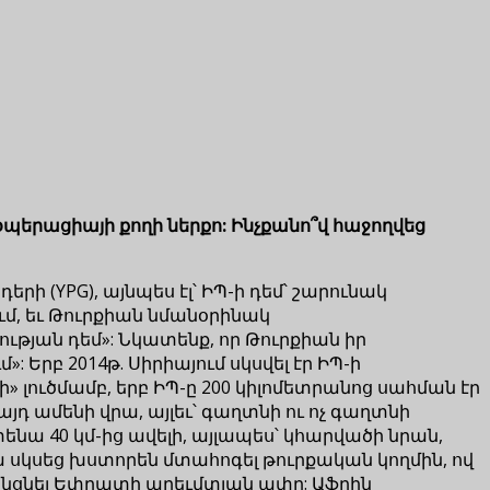
օպերացիայի քողի ներքո: Ինչքանո՞վ հաջողվեց
րի (YPG), այնպես էլ՝ ԻՊ-ի դեմ՝ շարունակ
ում, եւ Թուրքիան նմանօրինակ
ության դեմ»: Նկատենք, որ Թուրքիան իր
 Երբ 2014թ. Սիրիայում սկսվել էր ԻՊ-ի
» լուծմամբ, երբ ԻՊ-ը 200 կիլոմետրանոց սահման էր
յդ ամենի վրա, այլեւ՝ գաղտնի ու ոչ գաղտնի
տենա 40 կմ-ից ավելի, այլապես՝ կհարվածի նրան,
ա սկսեց խստորեն մտահոգել թուրքական կողմին, ով
 անցնել Եփրատի արեւմտյան ափը: Աֆրին