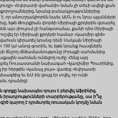
 ճյուղը» «Եփրատի վահանի» նման չի տեւի ավելի քան
քորոշումներից, նրանց բանակցություններից:
մ է, որ անուղղակիորեն նաեւ ԱՄՆ-ի ու նրա պլանների
խը, եթե Թուրքիան փորձի Սիրիայի քրդերին վտարել
ոնե այս փուլում չի հանգստանա, քանի դեռ Սիրիայի
ոշվել էր Սիրիայի քրդերի համար «կարմիր գիծ»
ահան կիրառել նրանց դեմ): Սակայն Սիրիայի
100 կմ-անոց գոտին, եւ եթե նրանք հասցնեին
նի ճնշող մեծամասնությունը (Իրաքի սահմանից
աքային սահման ունեցող ուժը: Հենց այդ
դրել Ռուսաստանի նախագահ Վլադիմիր Պուտինից,
լ իր հերթին «կանաչ լույս» վառեց «Եփրատի
գծից եւ ԵՄ-ին ցույց էր տվել, որ ունի
աեւ դրանից):
ան զորքը նախապես դուրս է բերվել Աֆրինից,
րադրությունների տարբերությանը, սա ի՞նչ
իծ կարող է դրսեւորել ռուսական կողմը նման
 բացելով նրա առջեւ, մինչդեռ, ասենք 2016թ., երբ