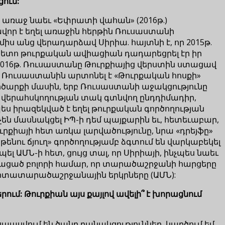
ում:
ց առաջ նաեւ «Եփրատի վահան» (2016թ.)
ավոր է եղել առաջին հերթին Ռուսաստանի
միս անց վերադարձավ Սիրիա. հայտնի է, որ 2015թ.
ց հետո թուրքական ավիացիան դադարեցրել էր իր
ե 2016թ. Ռուսաստանը Թուրքիայից վերստին ստացավ
ն Ռուսաստանին արտոնել է «Թուրքական հոսքի»
ործարքի մասին, երբ Ռուսաստանի աջակցությունը
ա վերահսկողության տակ գտնվող ընդդիմադիր,
ես իրազեկված է եղել թուրքական գործողության
չեն մասնակցել ԻՊ-ի դեմ պայքարին եւ, հետեւաբար,
ւրքիայի հետ առկա լարվածությունը, նրա «դրեյֆը»
ենու ճյուղ» գործողությամբ ձգտում են վարկաբեկել
պել ԱՄՆ-ի հետ, ցույց տալ, որ Սիրիայի, ինչպես նաեւ
նացած բոլորի համար, որ տարածաշրջանի հարցերը
 արտատարածաշրջանային երկրները (ԱՄՆ):
ւմ: Թուրքիան այս քայլով ավելի՞ է խորացնում
 սպասվում են ծանր բանակցություններ, կարծում եմ,