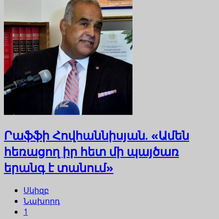
Րաֆֆի Հովհաննիսյան. «Ամեն
հեռացող իր հետ մի պայծառ
երանգ է տանում»
Սկիզբ
Նախորդ
1