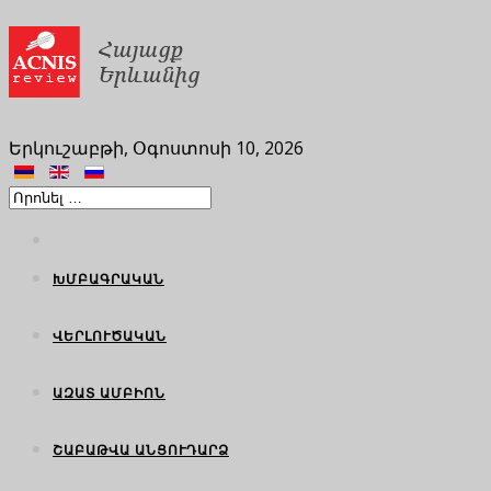
Երկուշաբթի, Օգոստոսի 10, 2026
ԽՄԲԱԳՐԱԿԱՆ
ՎԵՐԼՈՒԾԱԿԱՆ
ԱԶԱՏ ԱՄԲԻՈՆ
ՇԱԲԱԹՎԱ ԱՆՑՈՒԴԱՐՁ