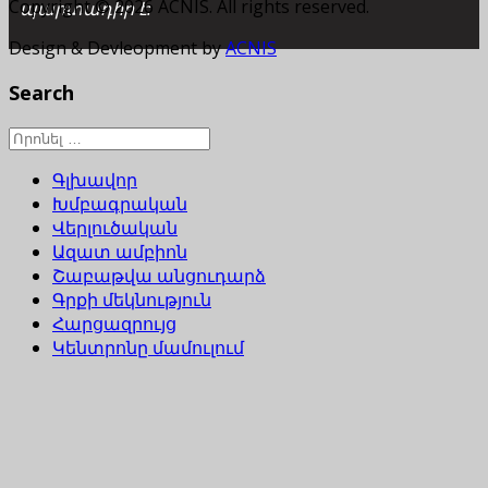
Copyright © 2026 ACNIS. All rights reserved.
պարտադիր է:
Design & Devleopment by
ACNIS
Search
Գլխավոր
Խմբագրական
Վերլուծական
Ազատ ամբիոն
Շաբաթվա անցուդարձ
Գրքի մեկնություն
Հարցազրույց
Կենտրոնը մամուլում