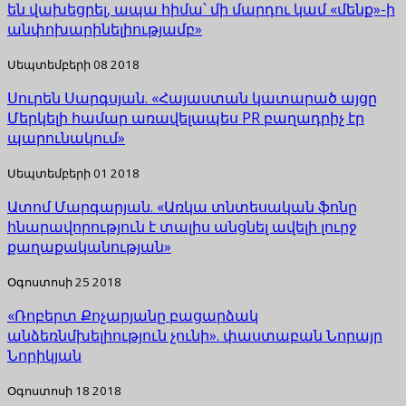
են վախեցրել, ապա հիմա՝ մի մարդու կամ «մենք»-ի
անփոխարինելիությամբ»
Սեպտեմբերի 08 2018
Սուրեն Սարգսյան. «Հայաստան կատարած այցը
Մերկելի համար առավելապես PR բաղադրիչ էր
պարունակում»
Սեպտեմբերի 01 2018
Ատոմ Մարգարյան. «Առկա տնտեսական ֆոնը
հնարավորություն է տալիս անցնել ավելի լուրջ
քաղաքականության»
Օգոստոսի 25 2018
«Ռոբերտ Քոչարյանը բացարձակ
անձեռնմխելիություն չունի». փաստաբան Նորայր
Նորիկյան
Օգոստոսի 18 2018