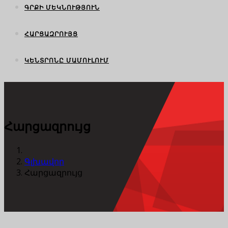
ԳՐՔԻ ՄԵԿՆՈՒԹՅՈՒՆ
ՀԱՐՑԱԶՐՈՒՅՑ
ԿԵՆՏՐՈՆԸ ՄԱՄՈՒԼՈՒՄ
Հարցազրույց
Գլխավոր
Հարցազրույց