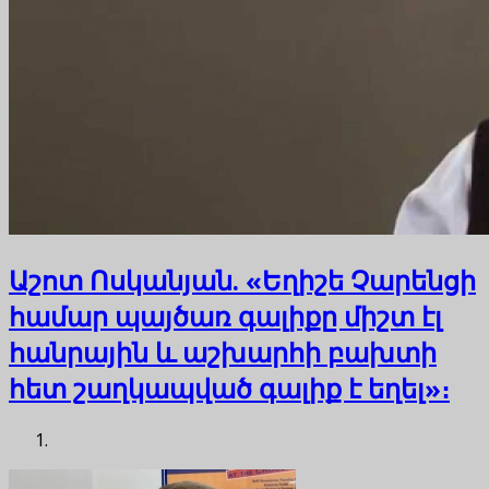
Աշոտ Ոսկանյան. «Եղիշե Չարենցի
համար պայծառ գալիքը միշտ էլ
հանրային և աշխարհի բախտի
հետ շաղկապված գալիք է եղել»։