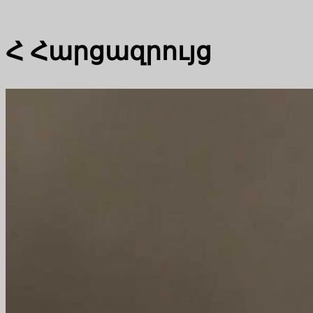
Հ
Հարցազրույց