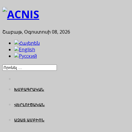
Շաբաթ, Օգոստոսի 08, 2026
ԽՄԲԱԳՐԱԿԱՆ
ՎԵՐԼՈՒԾԱԿԱՆ
ԱԶԱՏ ԱՄԲԻՈՆ