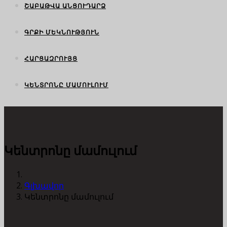
ՇԱԲԱԹՎԱ ԱՆՑՈՒԴԱՐՁ
ԳՐՔԻ ՄԵԿՆՈՒԹՅՈՒՆ
ՀԱՐՑԱԶՐՈՒՅՑ
ԿԵՆՏՐՈՆԸ ՄԱՄՈՒԼՈՒՄ
Կենտրոնը մամուլում
Գլխավոր
Կենտրոնը մամուլում