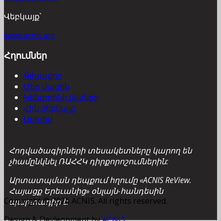
Վեբկայք՝
www.acnis.am
Հղումներ
Գլխավոր
Մեր մասին
Կենտրոնի կյանքը
Հին վեբկայք
Արխիվ
Հոդվածագիրների տեսակետները կարող են
չհամընկնել ՌԱՀՀԿ դիրքորոշումներին:
Արտատպման դեպքում հղումը «ACNIS ReView.
Հայացք Երեւանից» օնլայն-հանդեսին
Copyright © 2026 ACNIS. All rights reserved.
պարտադիր է:
Design & Devleopment by
ACNIS