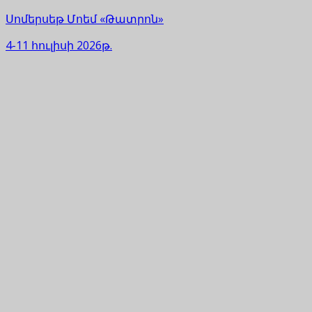
Սոմերսեթ Մոեմ «Թատրոն»
4-11 հուլիսի 2026թ.