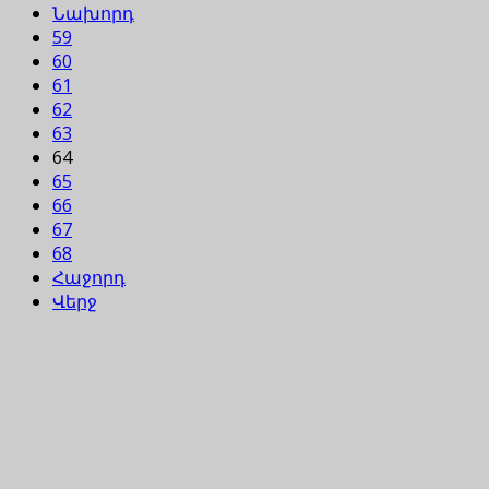
Նախորդ
59
60
61
62
63
64
65
66
67
68
Հաջորդ
Վերջ