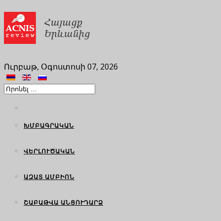
Ուրբաթ, Օգոստոսի 07, 2026
ԽՄԲԱԳՐԱԿԱՆ
ՎԵՐԼՈՒԾԱԿԱՆ
ԱԶԱՏ ԱՄԲԻՈՆ
ՇԱԲԱԹՎԱ ԱՆՑՈՒԴԱՐՁ