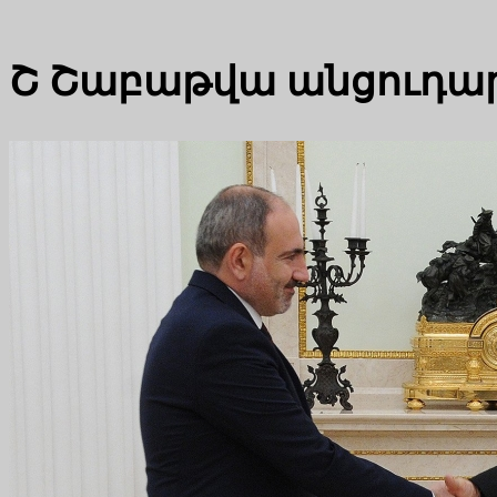
Շ
Շաբաթվա անցուդա