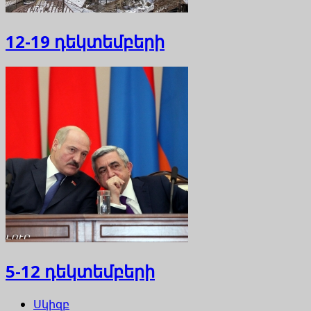
12-19 դեկտեմբերի
5-12 դեկտեմբերի
Սկիզբ