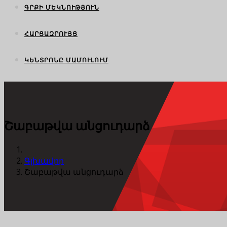
ԳՐՔԻ ՄԵԿՆՈՒԹՅՈՒՆ
ՀԱՐՑԱԶՐՈՒՅՑ
ԿԵՆՏՐՈՆԸ ՄԱՄՈՒԼՈՒՄ
Շաբաթվա անցուդարձ
Գլխավոր
Շաբաթվա անցուդարձ