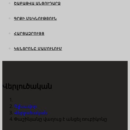
ՇԱԲԱԹՎԱ ԱՆՑՈՒԴԱՐՁ
ԳՐՔԻ ՄԵԿՆՈՒԹՅՈՒՆ
ՀԱՐՑԱԶՐՈՒՅՑ
ԿԵՆՏՐՈՆԸ ՄԱՄՈՒԼՈՒՄ
Վերլուծական
Գլխավոր
Վերլուծական
Փաշինյանը վաղուց է անցել ռուբիկոնը