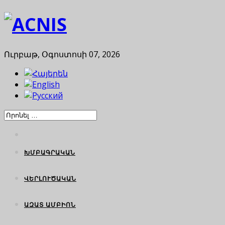
Ուրբաթ, Օգոստոսի 07, 2026
ԽՄԲԱԳՐԱԿԱՆ
ՎԵՐԼՈՒԾԱԿԱՆ
ԱԶԱՏ ԱՄԲԻՈՆ