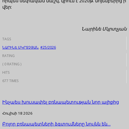
որպես սեփական մաշկ, կրում է 2020թ. նոյեմբերից ի
վեր:
Նարինե Մկրտչյան
TAGS
ՆԱՐԻՆԵ ՄԿՐՏՉՅԱՆ
,
#25/2026
RATING
( 0 RATING )
HITS
677 TIMES
Ինչպես խուսափել բռնապետության նոր ալիքից
Հուլիսի 18 2026
Բոլոր բռնապետների ձգտումները նույնն են…