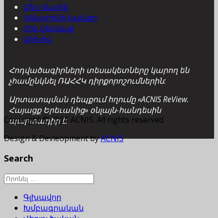
Մեր մասին
Կենտրոնի կյանքը
Հին վեբկայք
Արխիվ
Հոդվածագիրների տեսակետները կարող են
չհամընկնել ՌԱՀՀԿ դիրքորոշումներին:
Արտատպման դեպքում հղումը «ACNIS ReView.
Հայացք Երեւանից» օնլայն-հանդեսին
Copyright © 2026 ACNIS. All rights reserved.
պարտադիր է:
Design & Devleopment by
ACNIS
Search
Գլխավոր
Խմբագրական